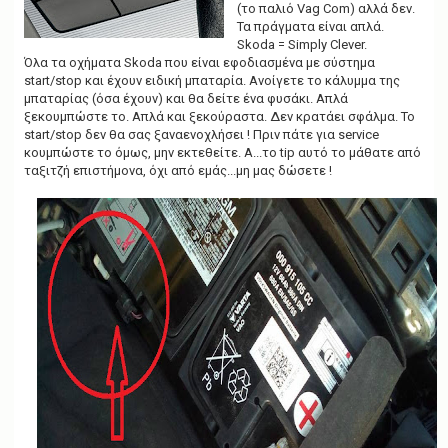
(το παλιό Vag Com) αλλά δεν.
Τα πράγματα είναι απλά.
Skoda = Simply Clever.
Όλα τα οχήματα Skoda που είναι εφοδιασμένα με σύστημα
start/stop και έχουν ειδική μπαταρία. Ανοίγετε το κάλυμμα της
μπαταρίας (όσα έχουν) και θα δείτε ένα φυσάκι. Απλά
ξεκουμπώστε το. Απλά και ξεκούραστα. Δεν κρατάει σφάλμα. Το
start/stop δεν θα σας ξαναενοχλήσει ! Πριν πάτε για service
κουμπώστε το όμως, μην εκτεθείτε. Α...το tip αυτό το μάθατε από
ταξιτζή επιστήμονα, όχι από εμάς...μη μας δώσετε !