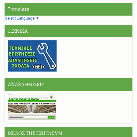
Translate
Select Language
▼
TEXNIKA
ANABΑΘΜΙΣΕIΣ
ΜΕΛΟΣ ΤΗΣ ΕΣΗΤΛΣΥΜ