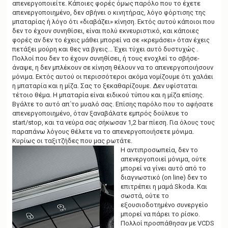
απενεργοποιείτε. Κάποιες φορές όμως παρόλο που το έχετε
απενεργοποιημένο, δεν σβήνει ο κινητήρας, λόγο φόρτισης της
μπαταρίας ή λόγο ότι «διαβάζει» κίνηση. Εκτός αυτού κάποιοι που
δεν το έχουν συνηθίσει, είναι πολύ εκνευριστικό, και κάποιες
φορές αν δεν το έχεις μάθει μπορεί να σε «κρεμάσει» όταν έχεις
πετάξει μούρη και θες να βγεις... Έχει τύχει αυτό δυστυχώς .
Πολλοί που δεν το έχουν συνηθίσει, ή τους ενοχλεί το σβήσε-
άναψε, η δεν μπλέκουν σε κίνηση θέλουν να το απενεργοποιήσουν
μόνιμα. Εκτός αυτού οι περισσότεροι ακόμα νομίζουμε ότι χαλάει
η μπαταρία και η μίζα. Σας το ξεκαθαρίζουμε. Δεν υφίσταται
τέτοιο θέμα. Η μπαταρία είναι ειδικού τύπου και η μίζα επίσης.
Βγάλτε το αυτό απ΄το μυαλό σας. Επίσης παρόλο που το αφήσατε
απενεργοποιημένο, όταν ξαναβάλατε εμπρός δούλευε το
start/stop, και τα νεύρα σας σήκωσαν 1,2 bar πίεση. Για όλους τους
παραπάνω λόγους θέλετε να το απενεργοποιήσετε μόνιμα.
Kυρίως οι ταξιτζήδες που μας ρωτάτε.
Η αντιπροσωπεία, δεν το
απενεργοποιεί μόνιμα, ούτε
μπορεί να γίνει αυτό από το
διαγνωστικό (on line) δεν το
επιτρέπει η μαμά Skoda. Και
σωστά, ούτε το
εξουσιοδοτημένο συνεργείο
μπορεί να πάρει το ρίσκο.
Πολλοί προσπάθησαν με VCDS