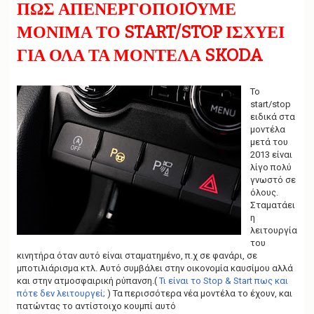
g
ΠΩΣ ΑΠΕΝΕΡΓΟΠΟΙOΥΜΕ
a
t
ΜΟΝΙΜΑ ΤΟ START/STOP ΙΣΧΥΕΙ
i
ΓΙΑ ΟΛΑ ΤΑ ΜΟΝΤΕΛΑ SKODA
o
n
Το
start/stop
ειδικά στα
μοντέλα
μετά του
2013 είναι
λίγο πολύ
γνωστό σε
όλους.
Σταματάει
η
λειτουργία
του
κινητήρα όταν αυτό είναι σταματημένο, π.χ σε φανάρι, σε
μποτιλιάρισμα κτλ. Αυτό συμβάλει στην οικονομία καυσίμου αλλά
και στην ατμοσφαιρική ρύπανση.(
Τι είναι το Stop & Start πως και
πότε δεν λειτουργεί;
) Τα περισσότερα νέα μοντέλα το έχουν, και
πατώντας το αντίστοιχο κουμπί αυτό