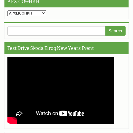
ΑΡΧΕΙΟΘΗΚΗ
Test Drive Skoda Elroq New Years Event