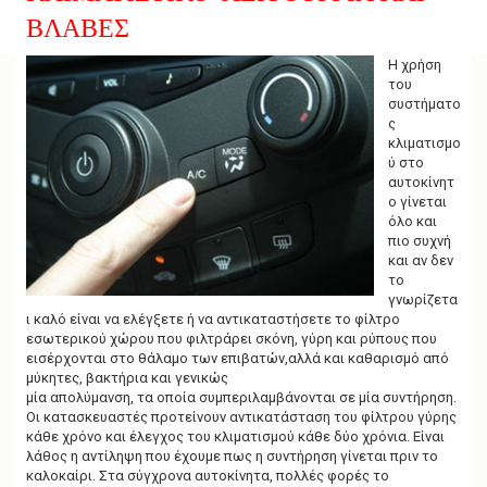
g
ΒΛΑΒΕΣ
a
t
i
H χρήση
o
του
n
συστήματο
ς
κλιματισμο
ύ στο
αυτοκίνητ
ο γίνεται
όλο και
πιο συχνή
και αν δεν
το
γνωρίζετα
ι καλό είναι να ελέγξετε ή να αντικαταστήσετε το φίλτρο
εσωτερικού χώρου που φιλτράρει σκόνη, γύρη και ρύπους που
εισέρχονται στο θάλαμο των επιβατών,αλλά και καθαρισμό από
μύκητες, βακτήρια και γενικώς
μία απολύμανση, τα οποία συμπεριλαμβάνονται σε μία συντήρηση.
Οι κατασκευαστές προτείνουν αντικατάσταση του φίλτρου γύρης
κάθε χρόνο και έλεγχος του κλιματισμού κάθε δύο χρόνια. Είναι
λάθος η αντίληψη που έχουμε πως η συντήρηση γίνεται πριν το
καλοκαίρι. Στα σύγχρονα αυτοκίνητα, πολλές φορές το