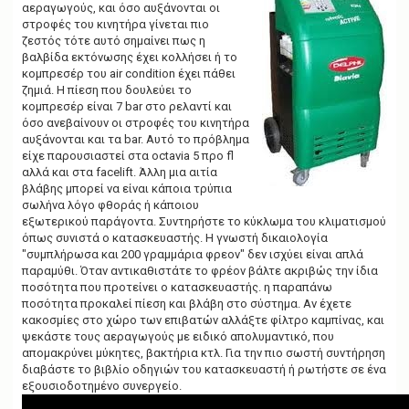
αεραγωγούς, και όσο αυξάνονται οι
στροφές του κινητήρα γίνεται πιο
ζεστός τότε αυτό σημαίνει πως η
βαλβίδα εκτόνωσης έχει κολλήσει ή το
κομπρεσέρ του air condition έχει πάθει
ζημιά. H πίεση που δουλεύει το
κομπρεσέρ είναι 7 bar στο ρελαντί και
όσο ανεβαίνουν οι στροφές του κινητήρα
αυξάνονται και τα bar. Aυτό το πρόβλημα
είχε παρουσιαστεί στα octavia 5 προ fl
αλλά και στα facelift. Άλλη μια αιτία
βλάβης μπορεί να είναι κάποια τρύπια
σωλήνα λόγο φθοράς ή κάποιου
εξωτερικού παράγοντα. Συντηρήστε το κύκλωμα του κλιματισμού
όπως συνιστά ο κατασκευαστής. Η γνωστή δικαιολογία
"συμπλήρωσα και 200 γραμμάρια φρεον" δεν ισχύει είναι απλά
παραμύθι. Όταν αντικαθιστάτε το φρέον βάλτε ακριβώς την ίδια
ποσότητα που προτείνει ο κατασκευαστής. η παραπάνω
ποσότητα προκαλεί πίεση και βλάβη στο σύστημα. Αν έχετε
κακοσμίες στο χώρο των επιβατών αλλάξτε φίλτρο καμπίνας, και
ψεκάστε τους αεραγωγούς με ειδικό απολυμαντικό, που
απομακρύνει μύκητες, βακτήρια κτλ. Για την πιο σωστή συντήρηση
διαβάστε το βιβλίο οδηγιών του κατασκευαστή ή ρωτήστε σε ένα
εξουσιοδοτημένο συνεργείο.