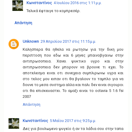
Κωνσταντίνος
4 Ιουλίου 2016 στις 1:11 μ.μ.
Τελικά έφταιγε το κομπρεσέρ.
Απάντηση
Unknown
29 Απριλίου 2017 στις 11:15 μ.μ.
Καλησπερα θα ηθελα να ρωτησω για την δικη μου
περιπτοση που εδω και 6 μηνες μπαινοβγαινω στην
αντιπρωσοπεια. Χανει ψυκτικο υγρο και στην
αντιπρωσοπεια δεν μπορουν να βρουνε τι εχει. Το
αποτελεσμα ειναι οτι συνεχεια συμπλιρωνω υγρα και
στο τελος μου ειπαν οτι θα βγαλουν το ταμπλο για να
δουνε το μεσα συστημα αλλα και παλι δεν ειναι σιγουροι
οτι θα επισκευαστει. Το αμαξι ειναι το octavia 5 1.6 fsi
2007
Απάντηση
Κωνσταντίνος
5 Μαΐου 2017 στις 9:25 μ.μ.
Δες για βουλωμενο ψυγείο ή αν τα λάδια σου στην ταπα