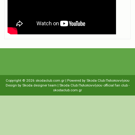
Copyright ©
2026
skodaclub.com.gr
| Powered by
Skoda Club Πελοποννήσου
Design by
Skoda designer team
| Skoda Club Πελοποννήσου
οfficial fan club
-
skodaclub.com.gr