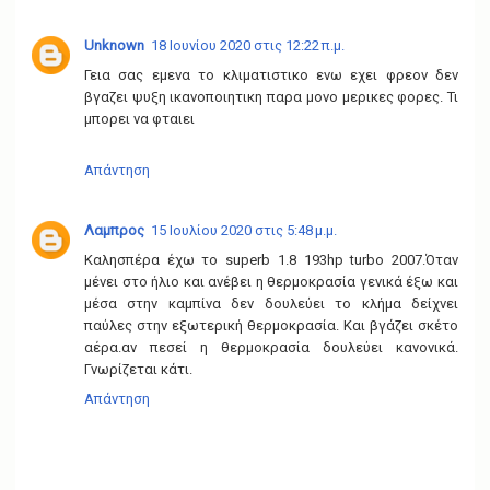
Unknown
18 Ιουνίου 2020 στις 12:22 π.μ.
Γεια σας εμενα το κλιματιστικο ενω εχει φρεον δεν
βγαζει ψυξη ικανοποιητικη παρα μονο μερικες φορες. Τι
μπορει να φταιει
Απάντηση
Λαμπρος
15 Ιουλίου 2020 στις 5:48 μ.μ.
Καλησπέρα έχω το superb 1.8 193hp turbo 2007.Όταν
μένει στο ήλιο και ανέβει η θερμοκρασία γενικά έξω και
μέσα στην καμπίνα δεν δουλεύει το κλήμα δείχνει
παύλες στην εξωτερική θερμοκρασία. Και βγάζει σκέτο
αέρα.αν πεσεί η θερμοκρασία δουλεύει κανονικά.
Γνωρίζεται κάτι.
Απάντηση