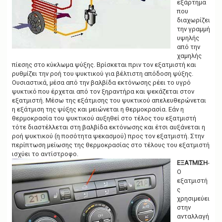
εξάρτημα
που
διαχωρίζει
την γραμμή
υψηλής
από την
χαμηλής
πίεσης στο κύκλωμα ψύξης. Βρίσκεται πριν τον εξατμιστή και
ρυθμίζει την ροή του ψυκτικού για βέλτιστη απόδοση ψύξης.
Ουσιαστικά, μέσα από την βαλβίδα εκτόνωσης ρέει το υγρό
ψυκτικό που έρχεται από τον ξηραντήρα και ψεκάζεται στον
εξατμιστή. Μέσω της εξάτμισης του ψυκτικού απελευθερώνεται
η εξάτμιση της ψύξης και μειώνεται η θερμοκρασία. Εάν η
θερμοκρασία του ψυκτικού αυξηθεί στο τέλος του εξατμιστή
τότε διαστέλλεται στη βαλβίδα εκτόνωσης και έτσι αυξάνεται η
ροή ψυκτικού (η ποσότητα ψεκασμού) προς τον εξατμιστή. Στην
περίπτωση μείωσης της θερμοκρασίας στο τέλους του εξατμιστή
ισχύει το αντίστροφο.
ΕΞΑΤΜΙΣΗ
-
Ο
εξατμιστή
ς
χρησιμεύει
στην
ανταλλαγή