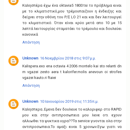
Καλησπέρα έχω ένα oktavia5 1800 tsi το πρόβλημα ειναι
με το κλιματιστικό,μου τρέμουπαιζουν η ένδειξης και
δείχνει στην οθόνη του Ρ/Σ LO 21 και και δεν λειτουργεί
το κλιματιστικό. Όταν είναι κρύο μετά απο 10 με 15
λεπτά λειτουργίας σταματάει το τρέμουλο και δουλεύει
κανονικά
Απάντηση
Unknown
16 Νοεμβρίου 2018 στις 9:07 μ.μ.
Kalispera.exo ena octavia 4 2006 montelo kai sto relanti dn
m vgazei zesto aera t kalorifer.molis anevoun oi strofes
vgazei kauto.ri ftaiei
Απάντηση
Unknown
10 Ιανουαρίου 2019 στις 11:35 π.μ.
Καλησπερα..Εμενα δεν δουλευε το καλοριφερ στο RAPID
μου και στην αντιπροσωπεια μου λενε οτι εχουν
αλλιωθει τα ψυκτικα υγρα??Τα service γινονται ολα στην
αντιπροσωπεια.Το αμαξι ειναι 5 χρονων.Εγω γιατι να