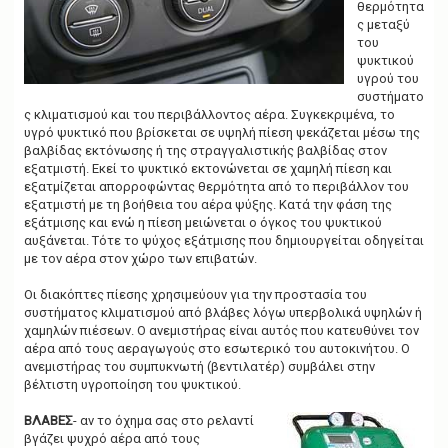
θερμότητα
ς μεταξύ
του
ψυκτικού
υγρού του
συστήματο
ς κλιματισμού και του περιβάλλοντος αέρα. Συγκεκριμένα, το
υγρό ψυκτικό που βρίσκεται σε υψηλή πίεση ψεκάζεται μέσω της
βαλβίδας εκτόνωσης ή της στραγγαλιστικής βαλβίδας στον
εξατμιστή. Εκεί το ψυκτικό εκτονώνεται σε χαμηλή πίεση και
εξατμίζεται απορροφώντας θερμότητα από το περιβάλλον του
εξατμιστή με τη βοήθεια του αέρα ψύξης. Κατά την φάση της
εξάτμισης και ενώ η πίεση μειώνεται ο όγκος του ψυκτικού
αυξάνεται. Τότε το ψύχος εξάτμισης που δημιουργείται οδηγείται
με τον αέρα στον χώρο των επιβατών.
Οι διακόπτες πίεσης χρησιμεύουν για την προστασία του
συστήματος κλιματισμού από βλάβες λόγω υπερβολικά υψηλών ή
χαμηλών πιέσεων. Ο ανεμιστήρας είναι αυτός που κατευθύνει τον
αέρα από τους αεραγωγούς στο εσωτερικό του αυτοκινήτου. Ο
ανεμιστήρας του συμπυκνωτή (βεντιλατέρ) συμβάλει στην
βέλτιστη υγροποίηση του ψυκτικού.
ΒΛΑΒΕΣ
- αν το όχημα σας στο ρελαντί
βγάζει ψυχρό αέρα από τους