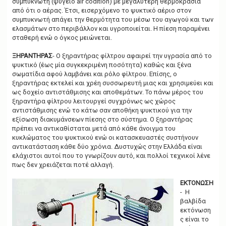
συμπυκνωτή (ψυγείο air codition) με μεγαλύτερη θερμοκρασία
από ότι ο αέρας. Έτσι, εισερχόμενο το ψυκτικό αέριο στον
συμπυκνωτή απάγει την θερμότητα του μέσω του αγωγού και των
ελασμάτων στο περιβάλλον και υγροποιείται. Η πίεση παραμένει
σταθερή ενώ ο όγκος μειώνεται.
ΞΗΡΑΝΤΗΡΑΣ
- O ξηραντήρας φίλτρου αφαιρεί την υγρασία από το
ψυκτικό (έως μία συγκεκριμένη ποσότητα) καθώς και ξένα
σωματίδια αφού λαμβάνει και ρόλο φίλτρου. Επίσης, ο
ξηραντήρας εκτελεί και χρέη συσσωρευτή μιας και χρησιμεύει και
ως δοχείο αντιστάθμισης και αποθεμάτων. Το πάνω μέρος του
ξηραντήρα φίλτρου λειτουργεί συγχρόνως ως χώρος
αντιστάθμισης ενώ το κάτω σαν αποθήκη ψυκτικού για την
εξίσωση διακυμάνσεων πίεσης στο σύστημα. Ο ξηραντήρας
πρέπει να αντικαθίσταται μετά από κάθε άνοιγμα του
κυκλώματος του ψυκτικού ενώ οι κατασκευαστές συστήνουν
αντικατάσταση κάθε δύο χρόνια. Δυστυχώς στην Ελλάδα είναι
ελάχιστοι αυτοί που το γνωρίζουν αυτό, και πολλοί τεχνικοί λένε
πως δεν χρειάζεται ποτέ αλλαγή.
ΕΚΤΟΝΩΣΗ
- Η
βαλβίδα
εκτόνωση
ς είναι το