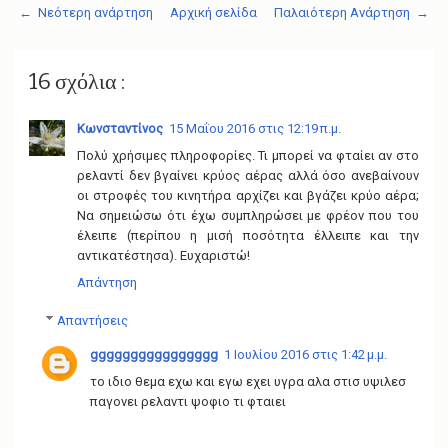
← Νεότερη ανάρτηση
Αρχική σελίδα
Παλαιότερη Ανάρτηση →
16 σχόλια :
Κωνσταντίνος
15 Μαΐου 2016 στις 12:19 π.μ.
Πολύ χρήσιμες πληροφορίες. Τι μπορεί να φταίει αν στο
ρελαντί δεν βγαίνει κρύος αέρας αλλά όσο ανεβαίνουν
οι στροφές του κινητήρα αρχίζει και βγάζει κρύο αέρα;
Να σημειώσω ότι έχω συμπληρώσει με φρέον που του
έλειπε (περίπου η μισή ποσότητα έλλειπε και την
αντικατέστησα). Ευχαριστώ!
Απάντηση
Απαντήσεις
gggggggggggggggg
1 Ιουλίου 2016 στις 1:42 μ.μ.
το ιδιο θεμα εχω και εγω εχει υγρα αλα στισ υψιλεσ
παγονει ρελαντι ψοφιο τι φταιει