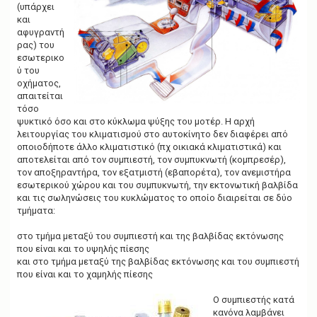
(υπάρχει
και
αφυγραντή
ρας) του
εσωτερικο
ύ του
οχήματος,
απαιτείται
τόσο
ψυκτικό όσο και στο κύκλωμα ψύξης του μοτέρ. Η αρχή
λειτουργίας του κλιματισμού στο αυτοκίνητο δεν διαφέρει από
οποιοδήποτε άλλο κλιματιστικό (πχ οικιακά κλιματιστικά) και
αποτελείται από τον συμπιεστή, τον συμπυκνωτή (κομπρεσέρ),
τον αποξηραντήρα, τον εξατμιστή (εβαπορέτα), τον ανεμιστήρα
εσωτερικού χώρου και του συμπυκνωτή, την εκτονωτική βαλβίδα
και τις σωληνώσεις του κυκλώματος το οποίο διαιρείται σε δύο
τμήματα:
στο τμήμα μεταξύ του συμπιεστή και της βαλβίδας εκτόνωσης
που είναι και το υψηλής πίεσης
και στο τμήμα μεταξύ της βαλβίδας εκτόνωσης και του συμπιεστή
που είναι και το χαμηλής πίεσης
Ο συμπιεστής κατά
κανόνα λαμβάνει