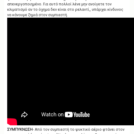
απενεργοποιημένο. Για αυτό πολλοί λένε μην ανοίγετε τον
κλιματισμό αν το όχημα δεν είναι στο ρελαντί,, υπάρχει κίνδυνος
να κάνουμε ζημιά στον συμπιεστή.
ΣΥΜΠΥΚΝΩΣΗ
- Από τον συμπιεστή το ψυκτικό αέριο φτάνει στον