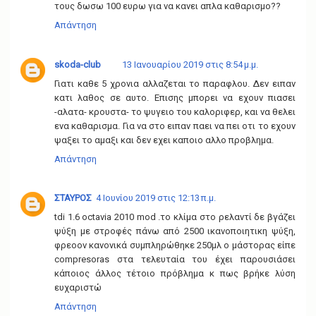
τους δωσω 100 ευρω για να κανει απλα καθαρισμο??
Απάντηση
skoda-club
13 Ιανουαρίου 2019 στις 8:54 μ.μ.
Γιατι καθε 5 χρονια αλλαζεται το παραφλου. Δεν ειπαν
κατι λαθος σε αυτο. Επισης μπορει να εχουν πιασει
-αλατα- κρουστα- το ψυγειο του καλοριφερ, και να θελει
ενα καθαρισμα. Για να στο ειπαν παει να πει οτι το εχουν
ψαξει το αμαξι και δεν εχει καποιο αλλο προβλημα.
Απάντηση
ΣΤΑΥΡΟΣ
4 Ιουνίου 2019 στις 12:13 π.μ.
tdi 1.6 octavia 2010 mod .το κλίμα στο ρελαντί δε βγάζει
ψύξη με στροφές πάνω από 2500 ικανοποιητικη ψύξη,
φρεοον κανονικά συμπληρώθηκε 250μλ ο μάστορας είπε
compresoras στα τελευταία του έχει παρουσιάσει
κάποιος άλλος τέτοιο πρόβλημα κ πως βρήκε λύση
ευχαριστώ
Απάντηση