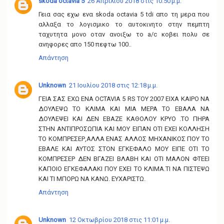
skoda octavia 5
26 Απριλίου 2018 στις 10:50 μ.μ.
Γεια σας εχω ενα skoda octavia 5 tdi απο τη μερα που
αλλαξα το λογισμικο το αυτοκινητο στην πεμπτη
ταχυτητα μονο οταν ανοιξω το a/c κοβει πολυ σε
ανηφορες απο 150 πεφτω 100..
Απάντηση
Unknown
21 Ιουλίου 2018 στις 12:18 μ.μ.
ΓΕΙΑ ΣΑΣ ΕΧΩ ΕΝΑ OCTAVIA 5 RS ΤΟΥ 2007 ΕΙΧΑ ΚΑΙΡΟ ΝΑ
ΔΟΥΛΕΨΩ ΤΟ ΚΛΙΜΑ ΚΑΙ ΜΙΑ ΜΕΡΑ ΤΟ ΕΒΑΛΑ ΝΑ
ΔΟΥΛΕΨΕΙ ΚΑΙ ΔΕΝ ΕΒΑΖΕ ΚΑΘΟΛΟΥ ΚΡΥΟ .ΤΟ ΠΗΡΑ
ΣΤΗΝ ΑΝΤΙΠΡΟΣΩΠΙΑ ΚΑΙ ΜΟΥ ΕΙΠΑΝ ΟΤΙ ΕΧΕΙ ΚΟΛΛΗΣΗ
ΤΟ ΚΟΜΠΡΕΣΕΡ,ΑΛΛΑ ΕΝΑΣ ΑΛΛΟΣ ΜΗΧΑΝΙΚΟΣ ΠΟΥ ΤΟ
ΕΒΑΛΕ ΚΑΙ ΑΥΤΟΣ ΣΤΟΝ ΕΓΚΕΦΑΛΟ ΜΟΥ ΕΙΠΕ ΟΤΙ ΤΟ
ΚΟΜΠΡΕΣΕΡ ΔΕΝ ΒΓΑΖΕΙ ΒΛΑΒΗ ΚΑΙ ΟΤΙ ΜΑΛΟΝ ΦΤΕΕΙ
ΚΑΠΟΙΟ ΕΓΚΕΦΑΛΑΚΙ ΠΟΥ ΕΧΕΙ ΤΟ ΚΛΙΜΑ.ΤΙ ΝΑ ΠΙΣΤΕΨΩ
ΚΑΙ ΤΙ ΜΠΟΡΩ ΝΑ ΚΑΝΩ. ΕΥΧΑΡΙΣΤΩ.
Απάντηση
Unknown
12 Οκτωβρίου 2018 στις 11:01 μ.μ.