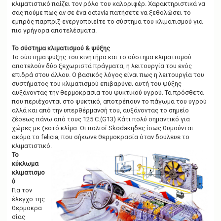
κλιματιστικό παίζει τον ρόλο του καλοριφέρ. Χαρακτηριστικά να
σας πούμε πως αν σε ένα octavia πατήσετε να ξεθολώσει το
εμπρός παρπριζ-ενεργοποιείτε το σύστημα του κλιματισμού για
πιο γρήγορα αποτελέσματα.
To σύστημα κλιματισμού & ψύξης
Το σύστημα ψύξης του κινητήρα και το σύστημα κλιματισμού
αποτελούν δύο ξεχωριστά πράγματα, η λειτουργία του ενός
επιδρά στου άλλου. Ο βασικός λόγος είναι πως η λειτουργία του
συστήματος του κλιματισμού επιβαρύνει αυτή του ψύξης
αυξάνοντας την θερμοκρασία του ψυκτικού υγρού. Τα πρόσθετα
που περιέχονται στο ψυκτικό, αποτρέπουν το πάγωμα του υγρού
αλλά και από την υπερθέρμανσή του, αυξάνοντας το σημείο
ζέσεως πάνω από τους 125 C.(G13) Κάτι πολύ σημαντικό για
χώρες με ζεστό κλίμα. Οι παλιοί Skodaκηδες ίσως θυμούνται
ακόμα το felicia, που σήκωνε θερμοκρασία όταν δούλευε το
κλιματιστικό.
To
κύκλωμα
κλιματισμο
ύ
Για τον
έλεγχο της
θερμοκρα
σίας