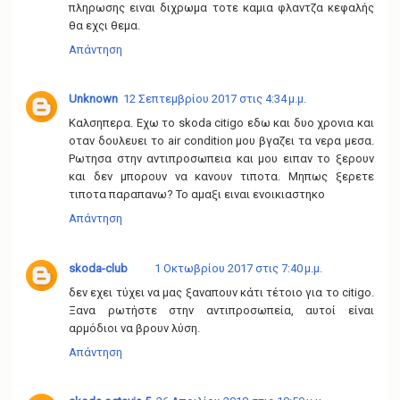
πληρωσης ειναι διχρωμα τοτε καμια φλαντζα κεφαλής
θα εχςι θεμα.
Απάντηση
Unknown
12 Σεπτεμβρίου 2017 στις 4:34 μ.μ.
Καλσηπερα. Εχω το skoda citigo εδω και δυο χρονια και
οταν δουλευει το air condition μου βγαζει τα νερα μεσα.
Ρωτησα στην αντιπροσωπεια και μου ειπαν το ξερουν
και δεν μπορουν να κανουν τιποτα. Μηπως ξερετε
τιποτα παραπανω? Το αμαξι ειναι ενοικιαστηκο
Απάντηση
skoda-club
1 Οκτωβρίου 2017 στις 7:40 μ.μ.
δεν εχει τύχει να μας ξαναπουν κάτι τέτοιο για το citigo.
Ξανα ρωτήστε στην αντιπροσωπεία, αυτοί είναι
αρμόδιοι να βρουν λύση.
Απάντηση