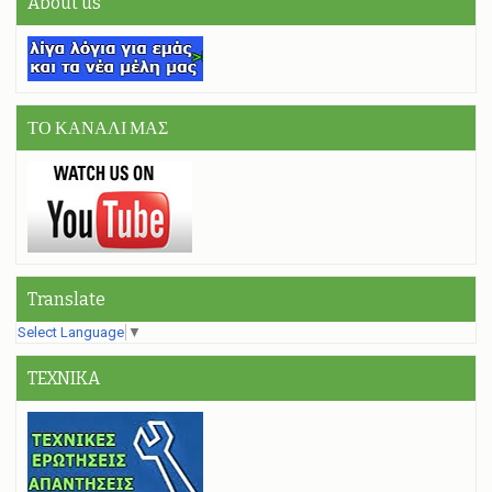
About us
ΤΟ ΚΑΝΑΛΙ ΜΑΣ
Translate
Select Language
▼
TEXNIKA