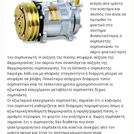
κίνηση από ιμάντα
του κινητήρα και
σκοπός του είναι να
προωθεί το
ψυκτικό στο
σύστημα.
Αναλυτικότερα, ο
συμπιεστής
συμπυκνώνει το
αέριο ψυκτικό προς
τον συμπυκνωτή. Η αύξηση της πίεσης επιφέρει αύξηση της
θερμοκρασίας του αερίου που συνεπάγεται αύξηση της
θερμοκρασίας συμπύκνωσης. Για τη λίπανση ο συμπιεστής
περιέχει λάδι και μη επαρκής στεγανότητα ή διαρροή μπορεί να
επιφέρει σε βλάβη. Γενικότερα υπάρχουν διάφοροι τύποι
συμπιεστών ενώ τα τελευταία χρόνια χρησιμοποιούνται οι
εξωτερικά ελεγχόμενοι μεταβλητοί συμπιεστές δίχως
συμπλέκτη.
Οι εξωτερικά ελεγχόμενοι συμπιεστές, σημαίνει ότι ο κυβισμός
του συμπιεστή καθορίζεται από διάφορες παραμέτρους όπως η
εξωτερική/επιθυμητή θερμοκρασία, η υψηλή/χαμηλή πίεση, ο
αριθμός στροφών, το φορτίο του κινητήρα κ.α. Χωρίς συμπλέκτη
σημαίνει ότι ο συμπιεστής δεν διαθέτει πια έναν
ηλεκτρομαγνητικό συμπλέκτη και κινείται συνεχώς από τον
ιμάντα ακόμη και όταν το σύστημα κλιματισμού είναι