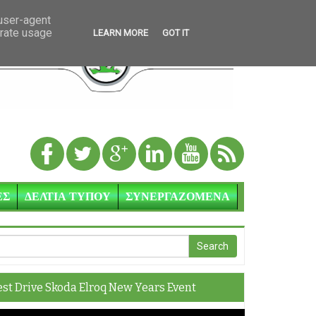
 user-agent
erate usage
LEARN MORE
GOT IT
ΕΣ
ΔΕΛΤΙΑ ΤΥΠΟΥ
ΣΥΝΕΡΓΑΖΟΜΕΝΑ
est Drive Skoda Elroq New Years Event