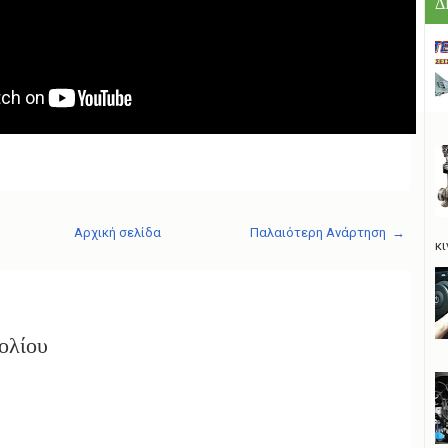
Δ
Αρχική σελίδα
Παλαιότερη Ανάρτηση →
κι
ολίου