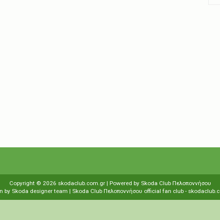
Copyright ©
2026
skodaclub.com.gr
| Powered by
Skoda Club Πελοποννήσου
n by
Skoda designer team
| Skoda Club Πελοποννήσου
οfficial fan club
-
skodaclub.