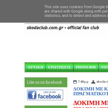
This site uses cookies from Google to 
are shared with Google along with per
statistics, and to detect and address
ΑΡΧΙΚΗ
ΕΡΩΤΗΣΕΙΣ
PHOTO BOX
VID
7:48 μ.μ.
skoda-c
Like us on facebook
ΔΟΚΙΜΗ ΜΕ Κ
ΠΡΑΓΜΑΤΙΚΟΤ
ΔΟΚΙΜΗ ΜΕ