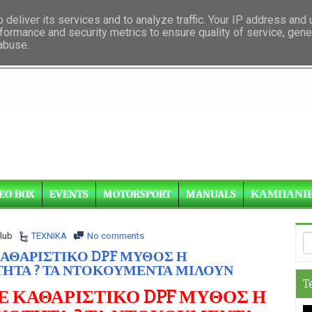
deliver its services and to analyze traffic. Your IP address and
formance and security metrics to ensure quality of service, gen
 abuse.
EO BOX
EVENTS
MOTORSPORT
MANUALS
ΚΑΜΠΑΝΙ
lub
ΤΕΧΝΙΚΑ
No comments
ΑΘΑΡΙΣΤΙΚΟ DPF ΜΥΘΟΣ Η
ΗΤΑ ? ΤΑ ΝΤΟΚΟΥΜΕΝΤΑ ΜΙΛΟΥΝ
T
 ΚΑΘΑΡΙΣΤΙΚΟ DPF ΜΥΘΟΣ Η