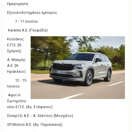
Ημερομηνία
Εξουσιοδοτημένος έμπορος
7 - 11 Ιουνίου
Karenta Α.Ε. (Γλυφάδα)
Κοιλάκος
Ε.Π.Ε. (Ν.
Σμύρνη)
A. Μακρής
A.E. (Ν.
Ηράκλειο)
12 - 15
Ιουνίου
Αφοί Η.
Σωτηρόπο
υλοι Ε.Π.Ε. (Αγ. Στέφανος)
Σύνερτζι Α.Ε. - Α. Χλέτσος (Μοσχάτο)
SP Motors Α.Ε. (Αγ. Παρασκευή)