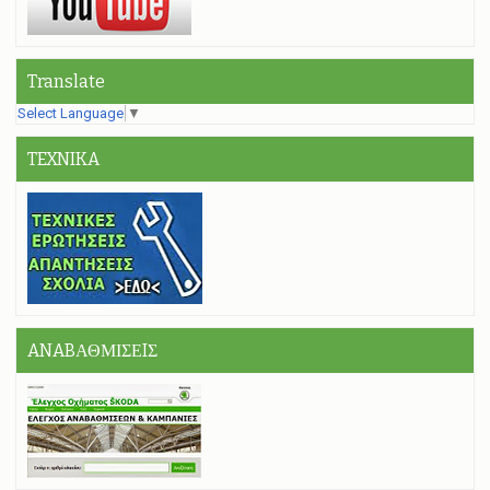
Translate
Select Language
▼
TEXNIKA
ANABΑΘΜΙΣΕIΣ