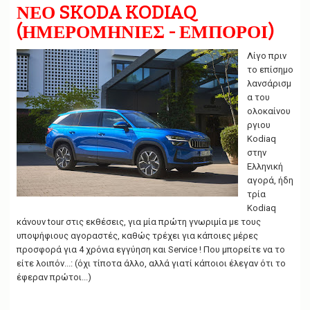
g
ΝΕΟ SKODA KODIAQ
a
(ΗΜΕΡΟΜΗΝΙΕΣ - ΕΜΠΟΡΟΙ)
t
i
o
Λίγο πριν
n
το επίσημο
λανσάρισμ
α του
ολοκαίνου
ργιου
Kodiaq
στην
Ελληνική
αγορά, ήδη
τρία
Kodiaq
κάνουν tour στις εκθέσεις, για μία πρώτη γνωριμία με τους
υποψήφιους αγοραστές, καθώς τρέχει για κάποιες μέρες
προσφορά για 4 χρόνια εγγύηση και Service ! Που μπορείτε να το
είτε λοιπόν...: (όχι τίποτα άλλο, αλλά γιατί κάποιοι έλεγαν ότι το
έφεραν πρώτοι...)