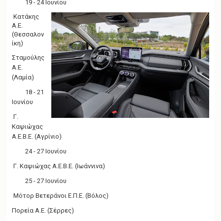
19 - 24 Ιουνίου
Κατάκης
Α.Ε.
(Θεσσαλον
ίκη)
Σταμούλης
Α.Ε.
(Λαμία)
18 - 21
Ιουνίου
Γ.
Καψιώχας
Α.Ε.Β.Ε. (Αγρίνιο)
24 - 27 Ιουνίου
Γ. Καψιώχας Α.Ε.Β.Ε. (Ιωάννινα)
25 - 27 Ιουνίου
Μότορ Βετεράνοι Ε.Π.Ε. (Βόλος)
Πορεία Α.Ε. (Σέρρες)