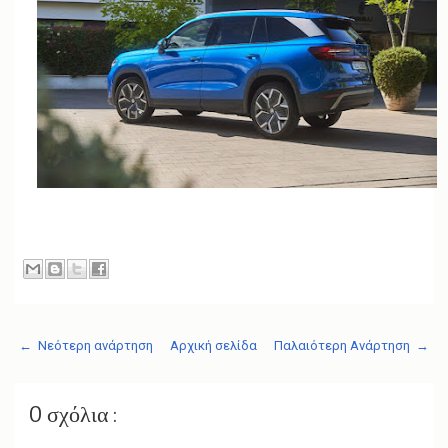
← Νεότερη ανάρτηση
Αρχική σελίδα
Παλαιότερη Ανάρτηση →
0 σχόλια :