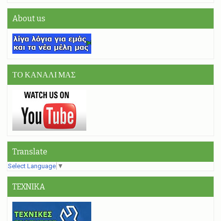
About us
ΤΟ ΚΑΝΑΛΙ ΜΑΣ
Translate
Select Language
▼
TEXNIKA