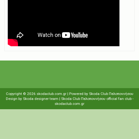
Copyright ©
2026
skodaclub.com.gr
| Powered by
Skoda Club Πελοποννήσου
Design by
Skoda designer team
| Skoda Club Πελοποννήσου
οfficial fan club
-
skodaclub.com.gr