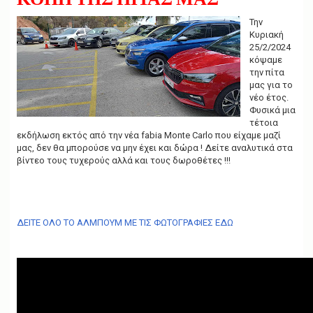
g
a
Την
t
Κυριακή
i
25/2/2024
o
κόψαμε
n
την πίτα
μας για το
νέο έτος.
Φυσικά μια
τέτοια
εκδήλωση εκτός από την νέα fabia Monte Carlo που είχαμε μαζί
μας, δεν θα μπορούσε να μην έχει και δώρα ! Δείτε αναλυτικά στα
βίντεο τους τυχερούς αλλά και τους δωροθέτες !!!
ΔΕΙΤΕ ΟΛΟ ΤΟ ΑΛΜΠΟΥΜ ΜΕ ΤΙΣ ΦΩΤΟΓΡΑΦΙΕΣ ΕΔΩ