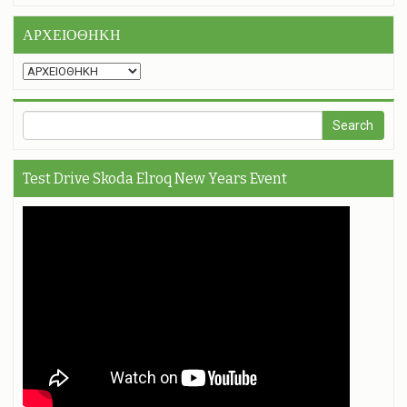
ΑΡΧΕΙΟΘΗΚΗ
Test Drive Skoda Elroq New Years Event