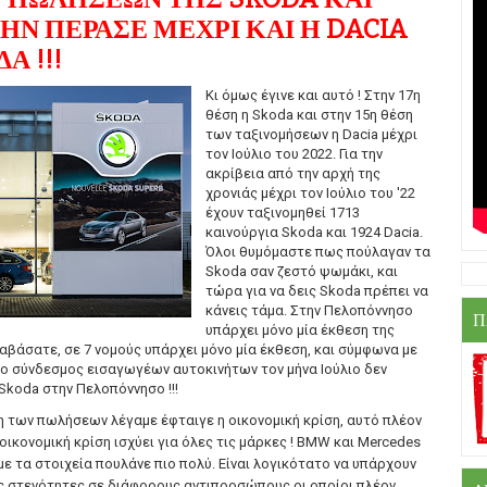
.ΤΗΝ ΠΕΡΑΣΕ ΜΕΧΡΙ ΚΑΙ Η DACIA
Α !!!
Κι όμως έγινε και αυτό ! Στην 17η
θέση η Skoda και στην 15η θέση
των ταξινομήσεων η Dacia μέχρι
τον Ιούλιο του 2022. Για την
ακρίβεια από την αρχή της
χρονιάς μέχρι τον Ιούλιο του '22
έχoυν ταξινομηθεί 1713
καινούργια Skoda και 1924 Dacia.
Όλοι θυμόμαστε πως πούλαγαν τα
Skoda σαν ζεστό ψωμάκι, και
τώρα για να δεις Skoda πρέπει να
κάνεις τάμα. Στην Πελοπόννησο
Π
υπάρχει μόνο μία έκθεση της
ιαβάσατε, σε 7 νομούς υπάρχει μόνο μία έκθεση, και σύμφωνα με
 ο σύνδεσμος εισαγωγέων αυτοκινήτων τον μήνα Ιούλιο δεν
Skoda στην Πελοπόννησο !!!
η των πωλήσεων λέγαμε έφταιγε η οικονομική κρίση, αυτό πλέον
 οικονομική κρίση ισχύει για όλες τις μάρκες ! BMW και Mercedes
ε τα στοιχεία πουλάνε πιο πολύ. Είναι λογικότατο να υπάρχουν
ές στενότητες σε διάφορους αντιπροσώπους οι οποίοι πλέον