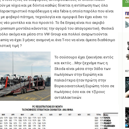
Δ
ν με νύχια και με δόντια καθώς δίνεται η εντύπωση πως όλα
Χαρακτηριστικό παράδειγμα η νέα fabia η οποία παρόλο που είναι
 με φοβερό πάτημα, τεχνολογία και ομορφιά δεν έχει κάνει το
 νέο μοντέλο και πιο προσιτό. Το δε Enyaq είναι πιο ακριβό
ο premium μοντέλα κάνοντας την αγορά του απαγορευτική. Φυσικά
ρόλο ακόμα και μέσα στο VW Grοup και πολλοί αναρωτιούνται
amiq να έχει 3 μήνες αναμονή κι ένα T-roc να είναι άμεσα διαθέσιμο
ιστική τιμή ?
To σούσουρο έχει ξεκινήσει εντός
και εκτός....Μην ξεχνάμε πως η
Skoda είναι μέσα στην 3άδα των
κι
πωλήσεων στην Ευρώπη και
παλαιότερα ήταν πρώτη στην
Βορειοανατολική Ευρώπη τόσο σε
πωλήσεις όσο και σε τζίρους
ανταλλακτικών.