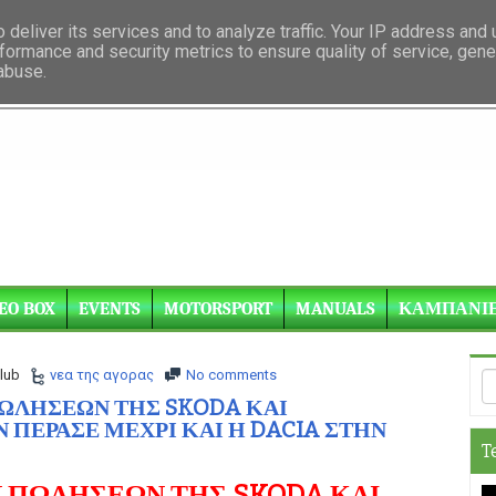
deliver its services and to analyze traffic. Your IP address and
formance and security metrics to ensure quality of service, gen
 abuse.
EO BOX
EVENTS
MOTORSPORT
MANUALS
ΚΑΜΠΑΝΙ
lub
νεα της αγορας
No comments
ΩΛΗΣΕΩΝ ΤΗΣ SKODA ΚΑΙ
ΗΝ ΠΕΡΑΣΕ ΜΕΧΡΙ ΚΑΙ Η DACIA ΣΤΗΝ
T
 ΠΩΛΗΣΕΩΝ ΤΗΣ SKODA ΚΑΙ