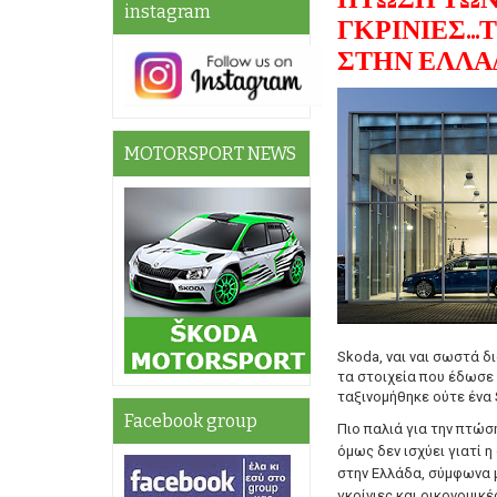
instagram
ΓΚΡΙΝΙΕΣ..
ΣΤΗΝ ΕΛΛΑΔ
MOTORSPORT NEWS
Skoda, ναι ναι σωστά δ
τα στοιχεία που έδωσε
ταξινομήθηκε ούτε ένα 
Facebook group
Πιο παλιά για την πτώσ
όμως δεν ισχύει γιατί η
στην Ελλάδα, σύμφωνα μ
γκρίνιες και οικονομικ