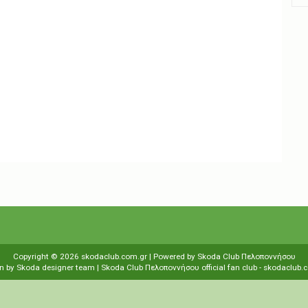
Copyright ©
2026
skodaclub.com.gr
| Powered by
Skoda Club Πελοποννήσου
n by
Skoda designer team
| Skoda Club Πελοποννήσου
οfficial fan club
-
skodaclub.