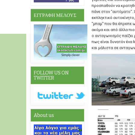
προσπαθούν να κρατηθού
πάνε στον "αυτόματο". 
ΕΓΓΡΑΦΗ ΜΕΛΟΥΣ
εκπληκτικό αυτοκίνητο,
"μπαμ" που θα έπρεπε ως
ακόμα και από άλλα πι
ο ανταγωνισμός παίζει 
πως είναι δυνατόν ένα k
και μάλιστα σε ανταγων
FOLLOW US ON
TWITTER
About us