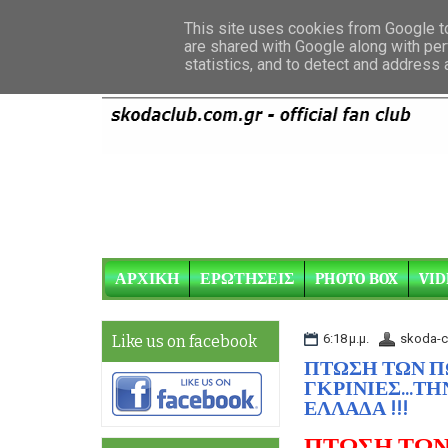
This site uses cookies from Google to 
are shared with Google along with per
statistics, and to detect and address
ΑΡΧΙΚΗ
ΕΡΩΤΗΣΕΙΣ
PHOTO BOX
VID
6:18 μ.μ.
skoda-c
Like us on facebook
ΠΤΩΣΗ ΤΩΝ Π
ΓΚΡΙΝΙΕΣ...Τ
ΕΛΛΑΔΑ !!!
ΠΤΩΣΗ ΤΩΝ