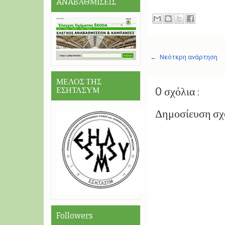
ANABΑΘΜΙΣΕIΣ
← Νεότερη ανάρτηση
ΜΕΛΟΣ ΤΗΣ
0 σχόλια :
ΕΣΗΤΛΣΥΜ
Δημοσίευση σχ
Followers