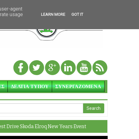
 user-agent
erate usage
LEARN MORE
GOT IT
ΕΣ
ΔΕΛΤΙΑ ΤΥΠΟΥ
ΣΥΝΕΡΓΑΖΟΜΕΝΑ
est Drive Skoda Elroq New Years Event