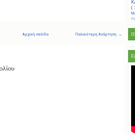
Κ
(
Μ
F
Π
Αρχική σελίδα
Παλαιότερη Ανάρτηση →
F
ολίου