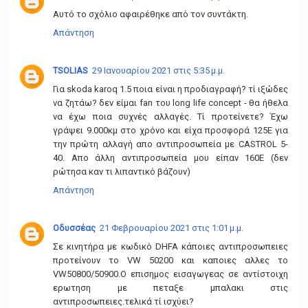
Αυτό το σχόλιο αφαιρέθηκε από τον συντάκτη.
Απάντηση
TSOLIAS
29 Ιανουαρίου 2021 στις 5:35 μ.μ.
Για skoda karoq 1.5 ποια είναι η προδιαγραφή? τί ιξώδες
να ζητάω? δεν είμαι fan του long life concept - θα ήθελα
να έχω ποια συχνές αλλαγές. Τί προτείνετε? Έχω
γράψει 9.000κμ στο χρόνο και είχα προσφορά 125Ε για
την πρώτη αλλαγή απο αντιπροσωπεία με CASTROL 5-
40. Απο άλλη αντιπροσωπεία μου είπαν 160Ε (δεν
ρώτησα καν τι λιπαντικό βάζουν)
Απάντηση
Οδυσσέας
21 Φεβρουαρίου 2021 στις 1:01 μ.μ.
Σε κινητήρα με κωδικό DHFA κάποιες αντιπροσωπειες
προτείνουν το VW 50200 και καποιες αλλες το
VW50800/50900.Ο επισημος εισαγωγεας σε αντίστοιχη
ερωτηση με πεταξε μπαλακι στις
αντιπροσωπειες.τελικά τί ισχύει?