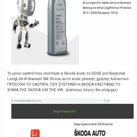
Το μόνο castrol που συστήνει η Skoda έιναι το EDGE professional
LongLife III titanium 5W-30 και αυτό είναι γενικής χρήσης λιπαντικό.
ΠΡΟΣΟΧΗ ΤΟ CASTROL ΠΟΥ ΣΥΣΤΗΝΕΙ Η SKODA EXEI ΠΑΝΩ ΤΟ
ΣΗΜΑ ΤΗΣ SKODA ΟΧΙ ΤΗΣ VW...(κάποιος λόγος θα υπάρχει).