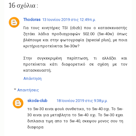
16 σχόλια :
Thodoras
13 Ιουνίου 2019 στις 12:49 π.μ.
Για τους κινητήρες TSI (cbzb) που ο κατασκευαστής
ζητάει λάδια προδιαγραφών 502.00 (5w-40w) όπως
βλέπουμε και στην φωτογραφία (special plus), με ποια
κριτήρια προτείνεται 5w-30w?
Στην συγκεκριμένη περίπτωση, τι αλλάζει και
προτείνεται κάτι διαφορετικό σε σχέση με τον
κατασκευαστή;
Απάντηση
Απαντήσεις
skoda-club
18 Ιουνίου 2019 στις 9:38 μ.μ.
το 5w-30 ειναι φουλ συνθετικο, το 5w-40 οχι. Το 5w-
30 ειναι για μεταβλητα το 5w-40 οχι. Το 5w-30 εχει
διπλασια τιμη απο το 5w-40, σκεψου μονος σου τη
διαφορα