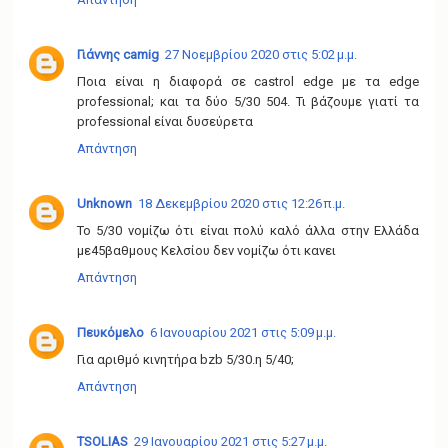
Γιάννης camig
27 Νοεμβρίου 2020 στις 5:02 μ.μ.
Ποια είναι η διαφορά σε castrol edge με τα edge
professional; και τα δύο 5/30 504. Τι βάζουμε γιατί τα
professional είναι δυσεύρετα
Απάντηση
Unknown
18 Δεκεμβρίου 2020 στις 12:26 π.μ.
Το 5/30 νομίζω ότι είναι πολύ καλό άλλα στην Ελλάδα
με45βαθμους Κελσίου δεν νομίζω ότι κανει
Απάντηση
Πευκόμελο
6 Ιανουαρίου 2021 στις 5:09 μ.μ.
Για αριθμό κινητήρα bzb 5/30.η 5/40;
Απάντηση
TSOLIAS
29 Ιανουαρίου 2021 στις 5:27 μ.μ.