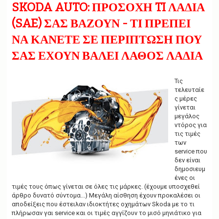
g
SKODA AUTO: ΠΡΟΣΟΧΗ TI ΛΑΔΙΑ
a
t
(SAE) ΣΑΣ ΒΑΖΟΥΝ - ΤΙ ΠΡΕΠΕΙ
i
ΝΑ ΚΑΝΕΤΕ ΣΕ ΠΕΡΙΠΤΩΣΗ ΠΟΥ
o
n
ΣΑΣ ΕΧΟΥΝ ΒΑΛΕΙ ΛΑΘΟΣ ΛΑΔΙΑ
Τις
τελευταίε
ς μέρες
γίνεται
μεγάλος
ντόρος για
τις τιμές
των
service που
δεν είναι
δημοσιευμ
ένες οι
τιμές τους όπως γίνεται σε όλες τις μάρκες. (έχουμε υποσχεθεί
άρθρο δυνατό σύντομα...) Μεγάλη αίσθηση έχουν προκαλέσει οι
αποδείξεις που έστειλαν ιδιοκτήτες οχημάτων Skoda με το τι
πλήρωσαν γαι service και οι τιμές αγγίζουν το μισό μηνιάτικο για