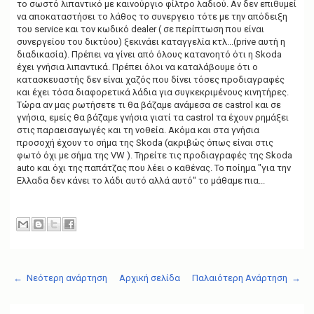
το σωστό λιπαντικό με καινούργιο φίλτρο λαδιού. Αν δεν επιθυμεί
να αποκαταστήσει το λάθος το συνεργειο τότε με την απόδειξη
του service και τον κωδικό dealer ( σε περίπτωση που είναι
συνεργείου του δικτύου) ξεκινάει καταγγελία κτλ...(prive αυτή η
διαδικασία). Πρέπει να γίνει από όλους κατανοητό ότι η Skoda
έχει γνήσια λιπαντικά. Πρέπει όλοι να καταλάβουμε ότι ο
κατασκευαστής δεν είναι χαζός που δίνει τόσες προδιαγραφές
και έχει τόσα διαφορετικά λάδια για συγκεκριμένους κινητήρες.
Τώρα αν μας ρωτήσετε τι θα βάζαμε ανάμεσα σε castrol και σε
γνήσια, εμείς θα βάζαμε γνήσια γιατί τα castrol τα έχουν ρημάξει
στις παραεισαγωγές και τη νοθεία. Ακόμα και στα γνήσια
προσοχή έχουν το σήμα της Skoda (ακριβώς όπως είναι στις
φωτό όχι με σήμα της VW ). Τηρείτε τις προδιαγραφές της Skoda
auto και όχι της παπάτζας που λέει ο καθένας. Το ποίημα "για την
Ελλαδα δεν κάνει το λάδι αυτό αλλά αυτό" το μάθαμε πια...
← Νεότερη ανάρτηση
Αρχική σελίδα
Παλαιότερη Ανάρτηση →