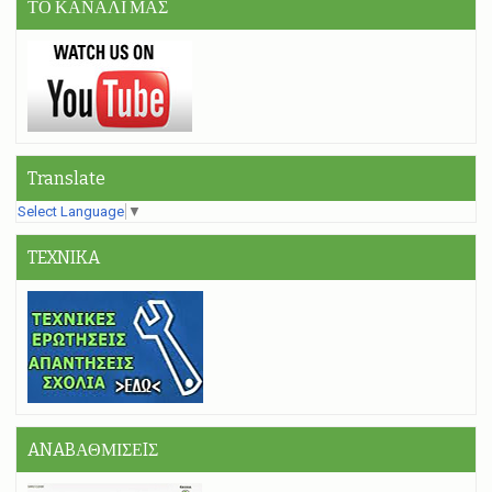
ΤΟ ΚΑΝΑΛΙ ΜΑΣ
Translate
Select Language
▼
TEXNIKA
ANABΑΘΜΙΣΕIΣ