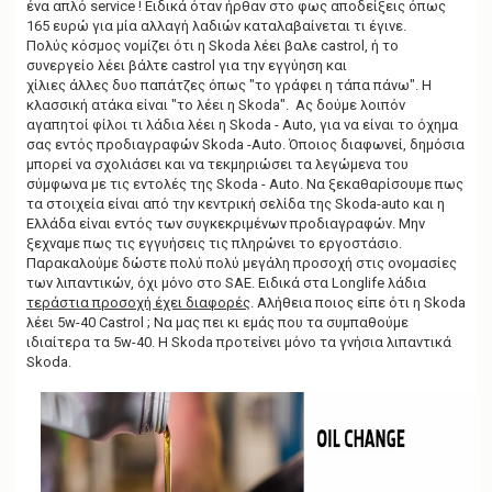
ένα απλό service ! Ειδικά όταν ήρθαν στο φως αποδείξεις όπως
165 ευρώ για μία αλλαγή λαδιών καταλαβαίνεται τι έγινε.
Πολύς κόσμος νομίζει ότι η Skoda λέει βαλε castrol, ή το
συνεργείο λέει βάλτε castrοl για την εγγύηση και
χίλιες άλλες δυο παπάτζες όπως "το γράφει η τάπα πάνω". Η
κλασσική ατάκα είναι "το λέει η Skoda". Ας δούμε λοιπόν
αγαπητοί φίλοι τι λάδια λέει η Skoda - Auto, για να είναι το όχημα
σας εντός προδιαγραφών Skoda -Auto. Όποιος διαφωνεί, δημόσια
μπορεί να σχολιάσει και να τεκμηριώσει τα λεγώμενα του
σύμφωνα με τις εντολές της Skoda - Auto. Να ξεκαθαρίσουμε πως
τα στοιχεία είναι από την κεντρική σελίδα της Skoda-auto και η
Ελλάδα είναι εντός των συγκεκριμένων προδιαγραφών. Μην
ξεχναμε πως τις εγγυήσεις τις πληρώνει το εργοστάσιο.
Παρακαλούμε δώστε πολύ πολύ μεγάλη προσοχή στις ονομασίες
των λιπαντικών, όχι μόνο στο SAE. Ειδικά στα Longlife λάδια
τεράστια προσοχή έχει διαφορές
. Aλήθεια ποιος είπε ότι η Skoda
λέει 5w-40 Castrol ; Να μας πει κι εμάς που τα συμπαθούμε
ιδιαίτερα τα 5w-40. Η Skoda προτείνει μόνο τα γνήσια λιπαντικά
Skoda.