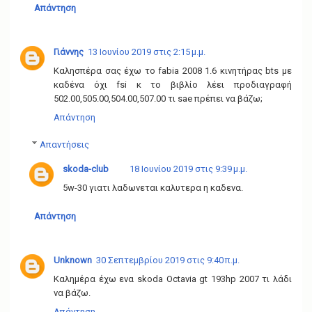
Απάντηση
Γιάννης
13 Ιουνίου 2019 στις 2:15 μ.μ.
Καλησπέρα σας έχω το fabia 2008 1.6 κινητήρας bts με
καδένα όχι fsi κ το βιβλίο λέει προδιαγραφή
502.00,505.00,504.00,507.00 τι sae πρέπει να βάζω;
Απάντηση
Απαντήσεις
skoda-club
18 Ιουνίου 2019 στις 9:39 μ.μ.
5w-30 γιατι λαδωνεται καλυτερα η καδενα.
Απάντηση
Unknown
30 Σεπτεμβρίου 2019 στις 9:40 π.μ.
Καλημέρα έχω ενα skoda Octavia gt 193hp 2007 τι λάδι
να βάζω.
Απάντηση