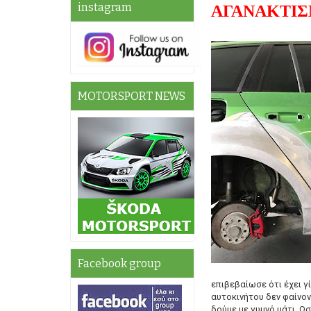
instagram
ΑΓΑΝΑΚΤΙΣΜ
MOTORSPORT NEWS
Facebook group
επιβεβαίωσε ότι έχει γ
αυτοκινήτου δεν φαίνον
δούμε με γυμνό μάτι. Ω