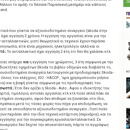
Δ
 Μάλλον το αμάξι το δέσανε Παρασκευή μεσημέρι και κάποιος
kend.
τικά που γίνεται σε εξουσιοδοτημένο συνεργείο (skoda στην
έχει εγγύηση 2 χρόνια. Η εγγύηση της εργασίας είναι για την
 ανταλλακτικών, γιατί θεωρητικά οι τεχνικοί έχουν περάσει
νογνωσία, είτε είναι μηχανικοί, ηλεκτρολόγοι αλλά και οι
τά ;
Το ανταλλακτικό έχει εγγύηση 2 έτη ότι δεν θα χαλάσει κτλ
οίας υπάρχει
και
η εγγύηση του χρώματος, 3 έτη σύμφωνα με την
 ιδιοκτήτες οχημάτων Skoda το βιβλίο οδηγιών και διαβάστε το,
κι
εξουσιοδοτημένα συνεργεία λειτουργούν με προδιαγραφές Skoda -
 όλους του ελέγχους, ISO - HACCP , 'αρα χρησιμοποιούν γνήσια
κια) και η βαφή γίνεται σύμφωνα με τις προδιαγραφές του
 σωστά ;
Έτσι δεν ορίζει η Skoda - Auto ; Αφού ο ιδιοκτήτης του
αρτιά, τιμολόγια, εντολές εργασίας κτλ κτλ πολύ απλά πάει σε
ημένο συνεργείο, αφού δεν επιθυμεί να ξαναπάει στο ίδιο,
οπρέπεια μετά τις τόσες φορές που πήγε για επιδιόρθωση, να
Γιατί σε οποιοδήποτε εξουσιοδοτημένο συνεργείο ; Γιατί πολύ
χουν περάσει από την ίδια τεχνική κατάρτιση (σεμινάρια), και το
εγγύησης για την συγκεκριμένη εργασία/ανταλλακτικά. Σε
συνεργείο δεν δεχτεί την αποκατάσταση, πάρτε το εγγράφως
σης).