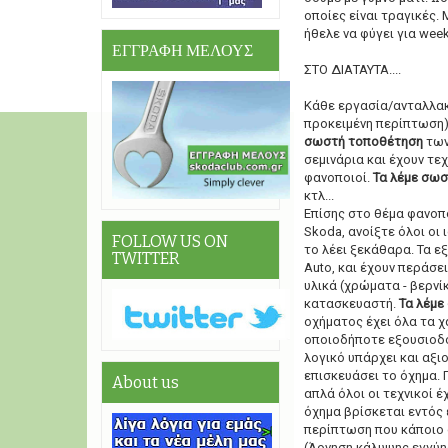
οποίες είναι τραγικές.
ήθελε να φύγει για wee
ΕΓΓΡΑΦΗ ΜΕΛΟΥΣ
ΣΤΟ ΔΙΑΤΑΥΤΑ....
Κάθε εργασία/ανταλλακ
προκειμένη περίπτωση) 
σωστή τοποθέτηση
των
σεμινάρια και έχουν τεχ
φανοποιοί.
Τα λέμε σωσ
κτλ...
Επίσης στο θέμα φανοπ
Skoda, ανοίξτε όλοι οι
FOLLOW US ON
το λέει ξεκάθαρα. Τα 
TWITTER
Auto, και έχουν περάσει
υλικά (χρώματα - βερνί
κατασκευαστή.
Τα λέμε
οχήματος έχει όλα τα χ
οποιοδήποτε εξουσιοδοτ
λογικό υπάρχει και αξι
επισκευάσει το όχημα. 
About us
απλά όλοι οι τεχνικοί έ
όχημα βρίσκεται εντός 
περίπτωση που κάποιο 
(Άρνηση κάλυψης εγγύη