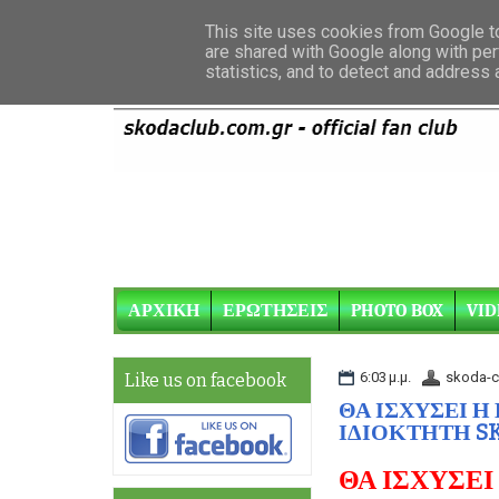
This site uses cookies from Google to 
are shared with Google along with per
statistics, and to detect and address
ΑΡΧΙΚΗ
ΕΡΩΤΗΣΕΙΣ
PHOTO BOX
VID
6:03 μ.μ.
skoda-c
Like us on facebook
ΘΑ ΙΣΧΥΣΕΙ 
ΙΔΙΟΚΤΗΤΗ SKO
ΘΑ ΙΣΧΥΣΕΙ