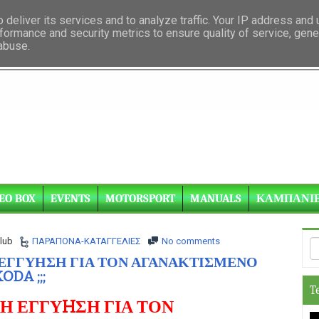
deliver its services and to analyze traffic. Your IP address and
formance and security metrics to ensure quality of service, gen
 abuse.
EO BOX
EVENTS
MOTORSPORT
MANUALS
ΚΑΜΠΑΝΙ
lub
ΠΑΡΑΠΟΝΑ-ΚΑΤΑΓΓΕΛΙΕΣ
No comments
Η ΕΓΓΥΗΣΗ ΓΙΑ ΤΟΝ ΑΓΑΝΑΚΤΙΣΜΕΝΟ
DA ;;;
T
 Η ΕΓΓΥHΣΗ ΓΙΑ ΤΟΝ