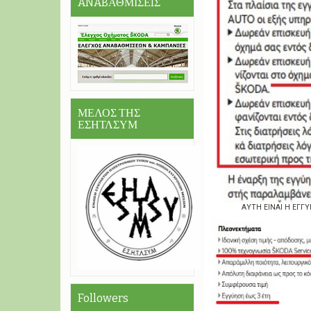
ANABΑΘΜΙΣΕIΣ
ΜΕΛΟΣ ΤΗΣ
ΕΣΗΤΛΣΥΜ
AYTH EINAI H EΓΓ
Followers