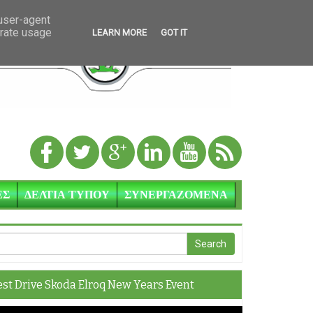
 user-agent
erate usage
LEARN MORE
GOT IT
ΕΣ
ΔΕΛΤΙΑ ΤΥΠΟΥ
ΣΥΝΕΡΓΑΖΟΜΕΝΑ
est Drive Skoda Elroq New Years Event