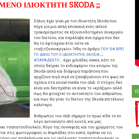
ΕΝΟ ΙΔΙΟΚΤΗΤΗ SKODA ;;;
Σάλος έχει γίνει με τον ιδιοκτήτη Skoda που
πήγε για μια απλή επισκευή ενός απλού
τρακαρίσματος σε εξουσιοδοτημένο συνεργείο
του δικτύου, και παρέλαβε ένα όχημα που δεν
θα το έφτιαχναν έτσι ούτε σε
«ταξιτζοσυνεργείο». Ήδη το άρθρο
ΠΟΥ ΘΑ ΒΡΕΙ
ΤΟ ΔΙΚΙΟ ΤΟΥ Ο ΙΔΙΟΚΤΗΤΗΣ SKODA ;;;
ΑΠΑΡΑΔΕΚΤΟ...
έχει χιλιάδες views, κάτι το
οποίο δείχνει το ενδιαφέρον του κόσμου της
Skoda αλλά και διάφορα παράπονα που
αρχίζουν σιγά σιγά να ξαναβγαίνουν στο φως σε
σχόλια στα social media του club. O στόχος δεν
είναι και δεν πρέπει να είναι το «κράξιμο» αλλά
Π
πως θα φτιαχτεί το αυτοκίνητο του ανθρώπου,
και πως θα γίνει το δίκτυο της Skoda επιτέλους
καλύτερο.
Άνθρωπος του club σήμερα το πρωί είδε το εν
λόγο αυτοκίνητο από κοντά, και μας
ίνει τσαπατσοδουλεία. Λόγο της συννεφιάς και του χρώματος του
ται στις φωτογραφίες οι θαμπάδες στο καπό, πρέπει να τις
στόσο μας επιβεβαίωσε και τις υπόλοιπες τσαπατσοδουλειές οι