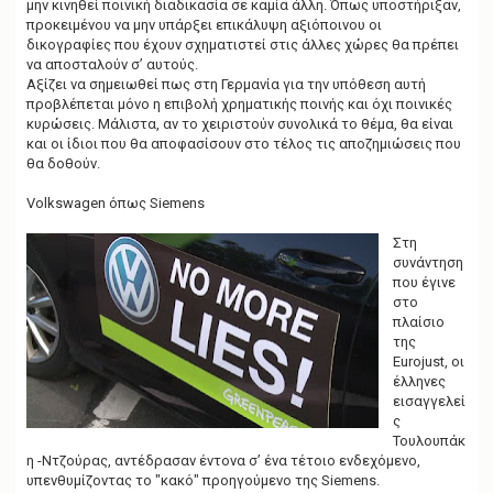
μην κινηθεί ποινική διαδικασία σε καμία άλλη. Όπως υποστήριξαν,
προκειμένου να μην υπάρξει επικάλυψη αξιόποινου οι
δικογραφίες που έχουν σχηματιστεί στις άλλες χώρες θα πρέπει
να αποσταλούν σ’ αυτούς.
Αξίζει να σημειωθεί πως στη Γερμανία για την υπόθεση αυτή
προβλέπεται μόνο η επιβολή χρηματικής ποινής και όχι ποινικές
κυρώσεις. Μάλιστα, αν το χειριστούν συνολικά το θέμα, θα είναι
και οι ίδιοι που θα αποφασίσουν στο τέλος τις αποζημιώσεις που
θα δοθούν.
Volkswagen όπως Siemens
Στη
συνάντηση
που έγινε
στο
πλαίσιο
της
Eurojust, οι
έλληνες
εισαγγελεί
ς
Τουλουπάκ
η -Ντζούρας, αντέδρασαν έντονα σ’ ένα τέτοιο ενδεχόμενο,
υπενθυμίζοντας το "κακό" προηγούμενο της Siemens.