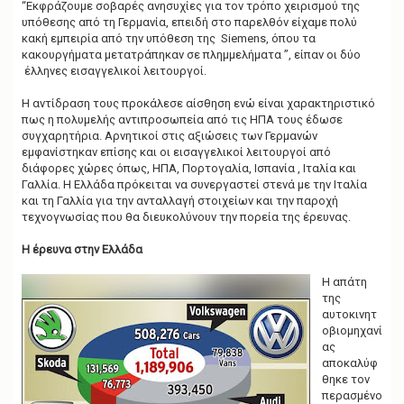
“Εκφράζουμε σοβαρές ανησυχίες για τον τρόπο χειρισμού της
υπόθεσης από τη Γερμανία, επειδή στο παρελθόν είχαμε πολύ
κακή εμπειρία από την υπόθεση της Siemens, όπου τα
κακουργήματα μετατράπηκαν σε πλημμελήματα ”, είπαν οι δύο
έλληνες εισαγγελικοί λειτουργοί.
Η αντίδραση τους προκάλεσε αίσθηση ενώ είναι χαρακτηριστικό
πως η πολυμελής αντιπροσωπεία από τις ΗΠΑ τους έδωσε
συγχαρητήρια. Αρνητικοί στις αξιώσεις των Γερμανών
εμφανίστηκαν επίσης και οι εισαγγελικοί λειτουργοί από
διάφορες χώρες όπως, ΗΠΑ, Πορτογαλία, Ισπανία , Ιταλία και
Γαλλία. Η Ελλάδα πρόκειται να συνεργαστεί στενά με την Ιταλία
και τη Γαλλία για την ανταλλαγή στοιχείων και την παροχή
τεχνογνωσίας που θα διευκολύνουν την πορεία της έρευνας.
Η έρευνα στην Ελλάδα
Η απάτη
της
αυτοκινητ
οβιομηχανί
ας
αποκαλύφ
θηκε τον
περασμένο