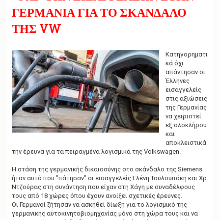
g
ΓΕΡΜΑΝΙΑ ΓΙΑ ΤΟ ΣΚΑΝΔΑΛΟ
a
t
ΤΗΣ VW
i
o
n
Κατηγορηματι
κά όχι
απάντησαν οι
Έλληνες
εισαγγελείς
στις αξιώσεις
της Γερμανίας
να χειριστεί
εξ ολοκλήρου
και
αποκλειστικά
την έρευνα για τα πειραγμένα λογισμικά της Volkswagen.
Η στάση της γερμανικής δικαιοσύνης στο σκάνδαλο της Siemens
ήταν αυτό που "πάτησαν" οι εισαγγελείς Ελένη Τουλουπάκη και Χρ.
Ντζούρας στη συνάντηση που είχαν στη Χάγη με συναδέλφους
τους από 18 χώρες όπου έχουν ανοίξει σχετικές έρευνες.
Οι Γερμανοί ζήτησαν να ασκηθεί δίωξη για το λογισμικό της
γερμανικής αυτοκινητοβιομηχανίας μόνο στη χώρα τους και να