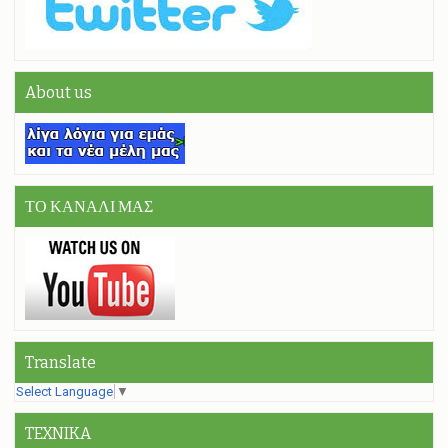
About us
ΤΟ ΚΑΝΑΛΙ ΜΑΣ
Translate
Select Language
▼
TEXNIKA