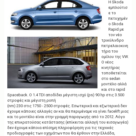
g
Η Skoda
a
εμπλούτισ
t
ε το
i
πετυχημέν
o
ο Skoda
n
Rapid με
τον νέο
τρικύλινδρο
πετρελαιοκινη
τήρα του
ομίλου της VW.
Ο νέος
κινητήρας
τοποθετείται
στο sedan
μοντέλο αλλά
και στο rapid
Spaceback. Ο 1.4 TDI αποδίδει μέγιστη ισχύ (ps) 90 hp στις 3.500
στροφές και μέγιστη ροπή
(nm)
230 στις 1750 - 2500 στροφές. Εσωτερικά και εξωτερικά δεν
έχουμε κάποιες αλλαγές αν και θα περιμέναμε να γίνει facelift μιας
και το μοντέλο είναι στην γραμμή παραγωγής από το 2012. Λόγο
της επικρατούσας κατάστασης (επίκειται αλλαγή του εισαγωγέα)
δεν έχουμε κάποια επίσημη πληροφόρηση για τις τεχνικές
προδιαγραφές των οχημάτων που θα έρθουν στην Ελλάδα,