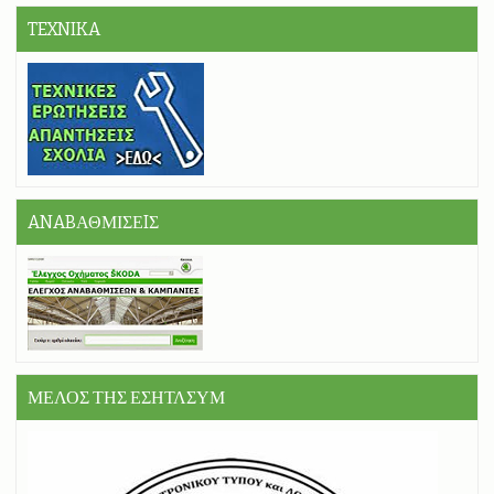
TEXNIKA
ANABΑΘΜΙΣΕIΣ
ΜΕΛΟΣ ΤΗΣ ΕΣΗΤΛΣΥΜ