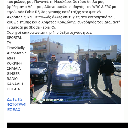
του μέλους μας Παναγιώτη Νικολάου. Ωστόσο δίπλα μας
βρέθηκαν ο Λάμπρος Αθανασσούλας οδηγός του WRC & ERC με
την Skoda Fabia R5, 3ος γενικής κατάταξης στο φετινό
Ακρόπολις, και με πολλές άλλες επιτυχίες στο ενεργητικό του,
καθώς επίσης και ο Χρήστος Κουζιώνης, συνοδηγός του Διαμαντή
Τζαμπάζη με Skoda Fabia R5.
Χορηγοί επικοινωνίας της 1ης δεξιοτεχνίας ήταν:
SPORTAL
TV
Time2Rally
AutoMotoP
atras
KOKKINH
ΣΗΜΑΙΑ
GINGER
RADIO
ΚΑΝΑΛΙ 1
ΠΕΙΡΑΙΑ
ΔΕΙΤΕ ΤΙΣ
ΦΩΤΟΓΡΑΦ
ΙΕΣ ΕΔΩ