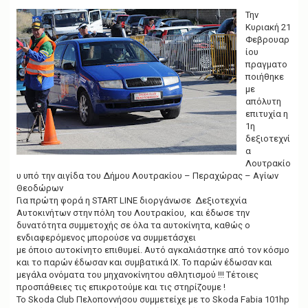
g
a
Την
t
Κυριακή 21
i
Φεβρουαρ
o
ίου
n
πραγματο
ποιήθηκε
με
απόλυτη
επιτυχία η
1η
δεξιοτεχνί
α
Λουτρακίο
υ υπό την αιγίδα του Δήμου Λουτρακίου – Περαχώρας – Αγίων
Θεοδώρων
Για πρώτη φορά η START LINE διοργάνωσε Δεξιοτεχνία
Αυτοκινήτων στην πόλη του Λουτρακίου, και έδωσε την
δυνατότητα συμμετοχής σε όλα τα αυτοκίνητα, καθώς ο
ενδιαφερόμενος μπορούσε να συμμετάσχει
με όποιο αυτοκίνητο επιθυμεί. Αυτό αγκαλιάστηκε από τον κόσμο
και το παρών έδωσαν και συμβατικά ΙΧ. Το παρών έδωσαν και
μεγάλα ονόματα του μηχανοκίνητου αθλητισμού !!! Τέτοιες
προσπάθειες τις επικροτούμε και τις στηρίζουμε !
Το Skoda Club Πελοποννήσου συμμετείχε με το Skoda Fabia 101hp