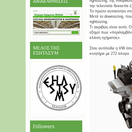
ANABΑΘΜΙΣΕIΣ
rightsizing, της «διορθ
την τελευταία δεκαετία 
Το πρώτο αυτοκίνητο στο
Μετά το downsizing, που
rightsizing.
Τι ακριβώς είναι αυτό; Ο
εξηγεί πως «περιλαμβάνε
κλάση οχήματος».
ΜΕΛΟΣ ΤΗΣ
Στον αντίποδα η VW ό
ΕΣΗΤΛΣΥΜ
κινητήρα με 272 άλογα.
Followers