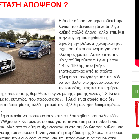
ΑΣΤΑΣΗ ΑΠΟΨΕΩΝ ?
H Audi φαίνεται να μην υιοθετεί την
λογική του downsing δηλαδή λίγα
κυβικά πολλά άλογα, αλλά επιμένει
στην λογική του rightsizing,
δηλαδή
την βέλτιστη χωρητικότητα,
ισχύ, ροπή και οικονομία για κάθε
κλάση οχήματος. Λογικό από την
μία γιατί θυμηθείτε τι έγινε με τον
1.4 tsi 180 hp, που βγήκε
ελαττωματικός από τα πρώτα
χιλιόμετρα, αναγκάζοντας την VW
να τον βάλει στο
χρονοντούλαπο
της ιστορίας, μιας και ο κινητήρας
Π
, όπως επίσης θυμηθείτε τι έγινε με της πρώτης γενιάς 1.2 tsi και
ματα, ευτυχώς, που παρουσίασαν. Η Audi είναι σαφές πως δεν
ή και τέτοια ρίσκα, αλλά προτιμά την εξέλιξη των ήδη δοκιμασμένων
ν.
λή ευκαιρία να εισακουστούν και να υλοποιηθούν και άλλες ιδέες
VWgroup ? Και μιλάμε φυσικά για το πάγιο αίτημα της Skoda για
e. Μάλιστα το αίτημα είχε σκοντάψει στο συμβούλιο του ομίλου, για
ιστής του scirocco. Είναι γνωστή η παράδοση της Skoda στα coupe
αίτημα πριν δύο χρόνια ήταν για την παραγωγή ενός coupe στην