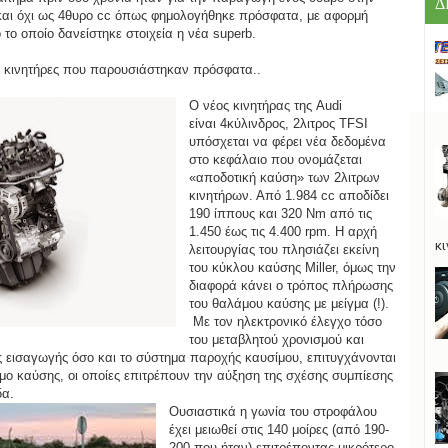
Δ
 και όχι ως 4θυρο cc όπως φημολογήθηκε πρόσφατα, με αφορμή
 το οποίο δανείστηκε στοιχεία η νέα superb.
ς κινητήρες που παρουσιάστηκαν πρόσφατα..
Ο νέος
κινητήρας της Aud
i
είναι
4κύλινδρος, 2λιτρος TFSI
υπόσχεται να φέρει νέα δεδομένα
στο κεφάλαιο που ονομάζεται
«αποδοτική καύση» των 2λιτρων
κινητήρων. Από 1.984 cc αποδίδει
190 ίππους και 320 Nm από τις
1.450 έως τις 4.400 rpm. Η αρχή
κι
λειτουργίας του πλησιάζει εκείνη
του κύκλου καύσης Miller, όμως την
διαφορά κάνει ο τρόπος πλήρωσης
του θαλάμου καύσης με μείγμα (!).
Με τον ηλεκτρονικό έλεγχο τόσο
του μεταβλητού χρονισμού και
ες εισαγωγής όσο και το σύστημα παροχής καυσίμου, επιτυγχάνονται
αμο καύσης, οι οποίες επιτρέπουν την αύξηση της σχέσης συμπίεσης
δα.
Ουσιαστικά η γωνία του στροφάλου
έχει μειωθεί στις 140 μοίρες (από 190-
200 που ήταν) επιτρέποντας μικρότερο