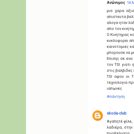
Ανώνυμος
16 Μ
μια χαρα αξιο
απιστευτα βελ
αλογα ηταν λαδ
απο τον κινητη
Ο Κινητηρας κ
κυκλοφορει απο
καινοτομιες κα
μπορουσε να μει
Επισης σε ενα
τον TSI γιατι
στις βαλβιδες
TSI αφου οι T
τεχνολογια πρ
ιαπωνες
Απάντηση
skoda-club
Αγαπητέ φίλε,
λαδιέρα, στην
προβλήματα, 