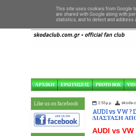
This site uses cookies from Google to 
are shared with Google along with per
statistics, and to detect and address
ΑΡΧΙΚΗ
ΕΡΩΤΗΣΕΙΣ
PHOTO BOX
VID
2:55 μ.μ.
skoda-c
Like us on facebook
AUDI vs VW ? 
ΔΙΑΣΤΑΣΗ ΑΠ
AUDI vs VW