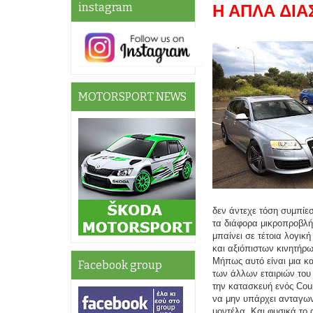
instagram
Η ΑΠΛΑ ΔΙ
MOTORSPORT NEWS
δεν άντεχε τόση συμπίεση
τα διάφορα μικροπροβλή
μπαίνει σε τέτοια λογικ
και αξιόπιστων κινητήρω
Μήπως αυτό είναι μια κα
Facebook group
των άλλων εταιριών του 
την κατασκευή ενός Coup
να μην υπάρχει ανταγων
μοντέλα. Και φυσικά το 