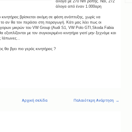
άλογα με 270 Nm ροπής. Ναι, 272
άλογα από έναν 1.000αρη
 κινητήρας βρίσκεται ακόμη σε φάση ανάπτυξης, χωρίς να
 το αν θα τον περάσει στη παραγωγή. Κάτι μας λέει πως οι
ήγορων μικρών του VW Group (Audi S1, VW Polo GTI,Skoda Fabia
θα εξοπλίζονται με τον συγκεκριμένο κινητήρα γιατί μην ξεχνάμε και
 Ιάπωνες...
ιος θα βγει πιο γερός κινητήρας ?
Αρχική σελίδα
Παλαιότερη Ανάρτηση →