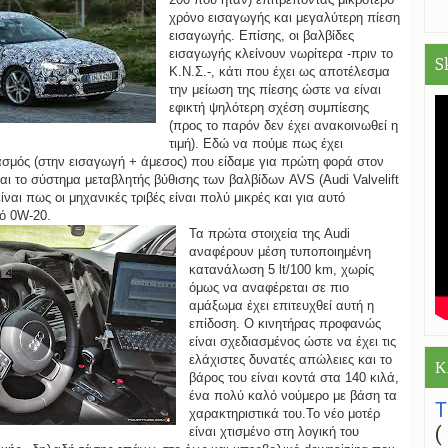
χρόνο εισαγωγής και μεγαλύτερη πίεση
εισαγωγής. Επίσης, οι βαλβίδες
εισαγωγής κλείνουν νωρίτερα -πριν το
S
Κ.Ν.Σ.-, κάτι που έχει ως αποτέλεσμα
την μείωση της πίεσης ώστε να είναι
εφικτή ψηλότερη σχέση συμπίεσης
(προς το παρόν δεν έχει ανακοινωθεί η
τιμή). Εδώ να πούμε πως έχει
κασμός (στην εισαγωγή + άμεσος) που είδαμε για πρώτη φορά στον
αι το σύστημα μεταβλητής βύθισης των βαλβίδων AVS (Audi Valvelift
ναι πως οι μηχανικές τριβές είναι πολύ μικρές και για αυτό
κό 0W-20.
Τα πρώτα στοιχεία της Audi
αναφέρουν μέση τυποποιημένη
κατανάλωση 5 lt/100 km, χωρίς
όμως να αναφέρεται σε πιο
αμάξωμα έχει επιτευχθεί αυτή η
επίδοση. Ο κινητήρας προφανώς
είναι σχεδιασμένος ώστε να έχει τις
ελάχιστες δυνατές απώλειες και το
Κ
βάρος του είναι κοντά στα 140 κιλά,
ένα πολύ καλό νούμερο με βάση τα
χαρακτηριστικά του.Το νέο μοτέρ
είναι χτισμένο στη λογική του