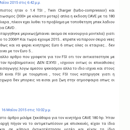
αΐου 2015 στις 6:42 μ.μ.
πιστος ηταν ο 1.4 TSI , Twin Charger (turbo-compressor) και
τιωσιμος (300+ με κλειστο μοτερ) απλα η εκδοση CAVE με τα 180
ιερα , πλεον εχει λυθει το προβλημα με τοποθετηση μπεκ λαδιου
ρα CAVD .
αταργηθηκε μερικως(μπαινει ακομα σε καινουργια μοντελα) γιατι
 το 2006!!! Και τωρα εχουμε 2015... επρεπε να παρουν σειρα νεες
θως και να φερει κινητηρες Euro 6 οπως ολες οι εταιριες... δεν
νει με τον Euro 5...
 αλλο αρθρο που γραφετε για τον FSI οτι τον αντικατεστησε με
 ηταν προβληματικος ΔΕΝ ΙΣΧΥΕΙ , ισχυουν οντως οι επικαθισεις
 εισαγωγης λογω αμεσου ψεκασμου αλλα το ιδιο ισχυει και στους
SI ειναι FSI με τουρμπινα , τους FSI τους κατηργησε γιατι η
οχωρα δεν μπορεις να εισαι μια ζωη στην ατμοσφαιρα οπως οι
16 Μαΐου 2015 στις 10:02 μ.μ.
 στο άρθρο μιλάμε ξεκάθαρα για τον κινητήρα CAVE 180 hp. Ήταν
 αρχή πήγαν να το αντιμετωπίσουν με επισκευές, είχαν τα ίδια
και σε κάποια άντικατέστησαν μοτέρ και είχαν τα ίδια