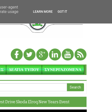
 user-agent
erate usage
LEARN MORE
GOT IT
ΕΣ
ΔΕΛΤΙΑ ΤΥΠΟΥ
ΣΥΝΕΡΓΑΖΟΜΕΝΑ
est Drive Skoda Elroq New Years Event