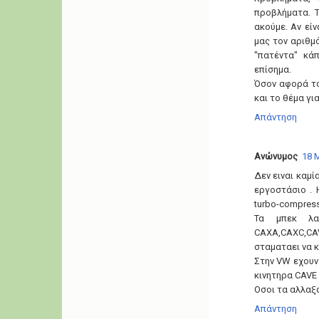
προβλήματα. 
ακούμε. Αν εί
μας τον αριθμ
"πατέντα" κά
επίσημα.
Όσον αφορά το
και το θέμα για
Απάντηση
Ανώνυμος
18 Μ
Δεν ειναι καμί
εργοστάσιο . 
turbo-compress
Τα μπεκ λαδ
CAXA,CAXC,CAVD
σταματαει να κα
Στην VW εχουν
κινητηρα CAVE 
Οσοι τα αλλαξα
Απάντηση