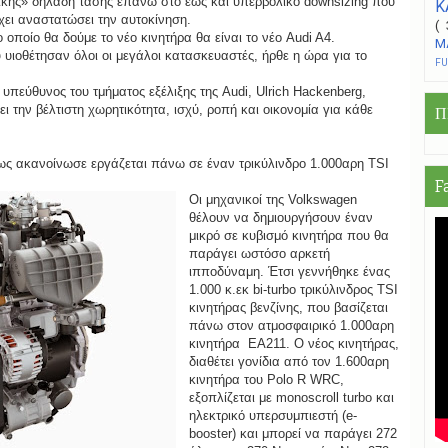
ωτικής» δηλαδή τάσης επάνω στο έως και υπερβολικό downsizing που
Κ
έχει αναστατώσει την αυτοκίνηση.
(
 οποίο θα δούμε το νέο κινητήρα θα είναι το νέο Audi A4.
Μ
 υιοθέτησαν όλοι οι μεγάλοι κατασκευαστές, ήρθε η ώρα για το
F
 υπεύθυνος του τμήματος εξέλιξης της Audi, Ulrich Hackenberg,
ι την βέλτιστη χωρητικότητα, ισχύ, ροπή και οικονομία για κάθε
Π
πως ακανοίνωσε
εργάζεται πάνω σε έναν τρικύλινδρο 1.000αρη TSI
F
Οι μηχανικοί της Volkswagen
θέλουν να δημιουργήσουν έναν
μικρό σε κυβισμό κινητήρα που θα
παράγει ωστόσο αρκετή
ιπποδύναμη. Έτσι γεννήθηκε ένας
1.000 κ.εκ bi-turbo τρικύλινδρος TSI
κινητήρας βενζίνης, που βασίζεται
πάνω στον ατμοσφαιρικό 1.000αρη
κινητήρα EA211. Ο νέος κινητήρας,
διαθέτει γονίδια από τον 1.600αρη
κινητήρα του Polo R WRC,
εξοπλίζεται με monoscroll turbo και
ηλεκτρικό υπερσυμπιεστή (e-
booster) και μπορεί να παράγει 272