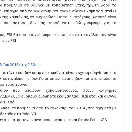
Το πρόβλημα ότι λύθηκε με τοποθέτηση μπεκ, πρώτη φορά το
ναι επίσημο από το VW group ότι ανακοινώθηκε καμπάνια στείλε
ό της καμπάνιας, να ενημερώσουμε τους κατόχους. Αν αυτό είναι
ποιου μάστορα, δεν μας αφορά γιατί εδώ γράφουμε για τα
υς FSI θα σου απαντήσουμε εκεί, σε εκείνο το σχόλιο που είναι
 τους FSI
αΐου 2015 στις 2:30 π.μ.
α πατέντα και δεν υπάρχει καμπάνια, είναι τεχνική οδηγία απο το
Η καταναλωση μηδενιζεται οπως ειναι μηδεν και στα υπολοιπα
or τοσα χρονια .
ιου που μπαινουν χρησιμοποιουνται στους κινητηρες
,BMY,BLG οι οποιοι ουδεποτε εκαιγαν λαδι . Και ετσι και ο CAVE
ιει λαδι...
 λυσει το προβλημα απο το καλοκαιρι του 2014 , στα οχήματα με
δηλαδη στα Polo GTI ..
ν σταμάτησαν να καινε ,μεσα σε αυτους και Skoda Fabia vRS .