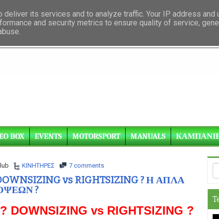
deliver its services and to analyze traffic. Your IP address and
formance and security metrics to ensure quality of service, gen
 abuse.
EO BOX
EVENTS
MOTORSPORT
MANUALS
ΚΑΜΠΑΝΙ
lub
ΚΙΝΗΤΗΡΕΣ
7 comments
DOWNSIZING vs RIGHTSIZING ? Η ΑΠΛΑ
ΟΨΕΩΝ ?
T
 ? DOWNSIZING vs RIGHTSIZING ?