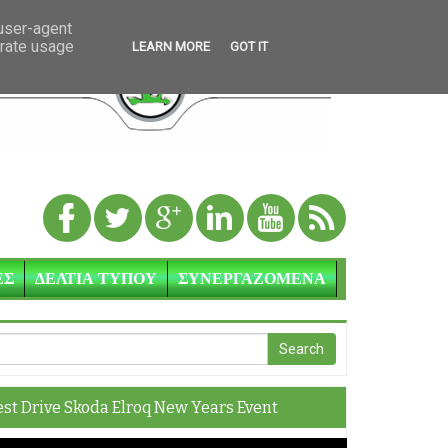
 user-agent
erate usage
LEARN MORE
GOT IT
ΕΣ
ΔΕΛΤΙΑ ΤΥΠΟΥ
ΣΥΝΕΡΓΑΖΟΜΕΝΑ
est Drive Skoda Elroq New Years Event