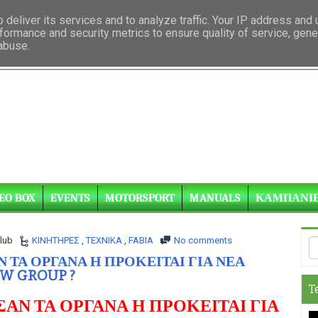
deliver its services and to analyze traffic. Your IP address and
formance and security metrics to ensure quality of service, gen
 abuse.
EO BOX
EVENTS
MOTORSPORT
MANUALS
ΚΑΜΠΑΝΙ
lub
ΚΙΝΗΤΗΡΕΣ
,
ΤΕΧΝΙΚΑ
,
FABIA
No comments
ΑΝ ΤΑ ΟΡΓΑΝΑ Η ΠΡΟΚΕΙΤΑΙ ΓΙΑ ΝΕΑ
W GROUP ?
T
ΙΣΑΝ ΤΑ ΟΡΓΑΝΑ Η ΠΡΟΚΕΙΤΑΙ ΓΙΑ