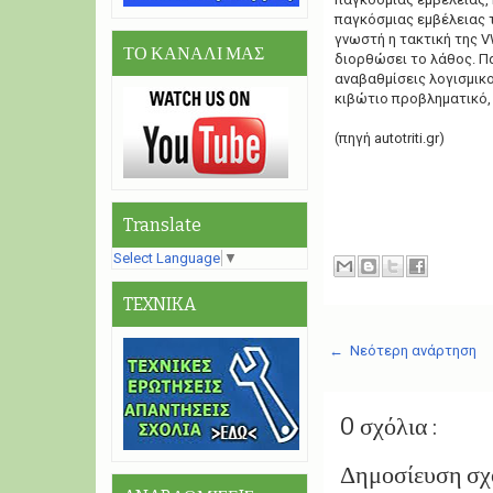
παγκόσμιας εμβέλειας τ
γνωστή η τακτική της V
ΤΟ ΚΑΝΑΛΙ ΜΑΣ
διορθώσει το λάθος. Πα
αναβαθμίσεις λογισμικο
κιβώτιο προβληματικό, 
(πηγή autotriti.gr)
Translate
Select Language
▼
TEXNIKA
← Νεότερη ανάρτηση
0 σχόλια :
Δημοσίευση σχ