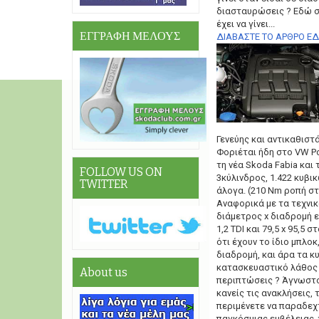
διασταυρώσεις ? Εδώ στ
έχει να γίνει...
ΕΓΓΡΑΦΗ ΜΕΛΟΥΣ
ΔΙΑΒΑΣΤΕ ΤΟ ΑΡΘΡΟ Ε
Γενεύης και αντικαθιστά 
Φοριέται ήδη στο VW Po
τη νέα Skoda Fabia και τ
FOLLOW US ON
3κύλινδρος, 1.422 κυβικ
TWITTER
άλογα. (210 Nm ροπή στι
Αναφορικά με τα τεχνικ
διάμετρος x διαδρομή εί
1,2 TDI και 79,5 x 95,5 σ
ότι έχουν το ίδιο μπλο
διαδρομή, και άρα τα κυ
κατασκευαστικό λάθος 
About us
περιπτώσεις ? Άγνωστο
κανείς τις ανακλήσεις, 
περιμένετε να παραδεχτ
παγκόσμιας εμβέλειας, 