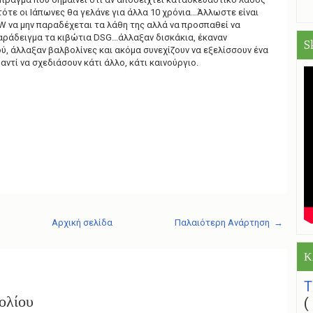
ότε οι Ιάπωνες θα γελάνε για άλλα 10 χρόνια...Άλλωστε είναι
W να μην παραδέχεται τα λάθη της αλλά να προσπαθεί να
ράδειγμα τα κιβώτια DSG...άλλαξαν δισκάκια, έκαναν
S
ύ, άλλαξαν βαλβολίνες και ακόμα συνεχίζουν να εξελίσσουν ένα
αντί να σχεδιάσουν κάτι άλλο, κάτι καινούργιο.
Αρχική σελίδα
Παλαιότερη Ανάρτηση →
Κ
ολίου