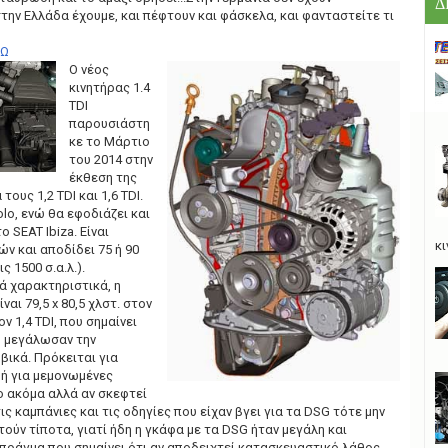
Δ
ην Ελλάδα έχουμε, και πέφτουν και φάσκελα, και φανταστείτε τι
ΔΩ
Ο νέος
κινητήρας 1.4
ΤDI
παρουσιάστη
κε το Μάρτιο
του 2014 στην
έκθεση της
τους 1,2 TDI και 1,6 TDI.
lo, ενώ θα εφοδιάζει και
ο SEAT Ibiza. Είναι
κι
ών και αποδίδει 75 ή 90
ς 1500 σ.α.λ.).
ά χαρακτηριστικά, η
ναι 79,5 x 80,5 χλστ. στον
τον 1,4 TDI, που σημαίνει
κ, μεγάλωσαν την
βικά. Πρόκειται για
ή για μεμονωμένες
 ακόμα αλλά αν σκεφτεί
τις καμπάνιες και τις οδηγίες που είχαν βγει για τα DSG τότε μην
ούν τίποτα, γιατί ήδη η γκάφα με τα DSG ήταν μεγάλη και
πράγμα που σημαίνει ότι αν αποδειχτεί κατασκευαστικό λάθος