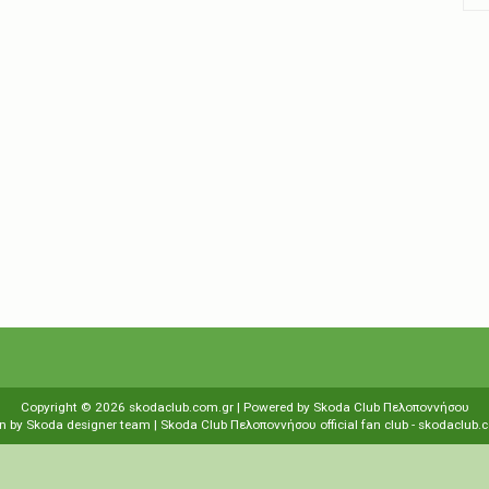
Copyright ©
2026
skodaclub.com.gr
| Powered by
Skoda Club Πελοποννήσου
n by
Skoda designer team
| Skoda Club Πελοποννήσου
οfficial fan club
-
skodaclub.