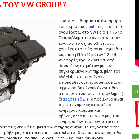
Α ΤΟΥ VW GROUP ?
Πρόσφατα διαβάσαμε ένα άρθρο
του περιοδικού
autotriti
, στο οποίο
αναφέρεται στο VW Polo 1.4 75 hp.
Το πρόβλημα που αντιμετώπισαν
είναι ότι το όχημα σβήνει στις
χαμηλές στροφές, αν και έχει ίδια
συμπίεση (16,5:1) με τον 1,2 TDI.
Αναφορές έχουν γίνει και από
ιδιοκτήτες οχημάτων με τον
συγκεκριμένο κινητήρα, μέλη του
VW club, οι οποίοι έχουν
επισκεφθεί αντιπροσωπίες και οι
μηχανικοί δηλώνουν άγνοια, δεν
Π
μπορούν να λύσουν το πρόβλημα. (
διαβάστε εδώ
) Το πρόβλημα είναι
ότι στις χαμηλές στροφές ο
κινητήρας κρεμάει και
σβήνει, αλλά και οι στροφές του
κινητήρα δεν πέφτουν κάτω από
πατήσεις γκαζιά και μετά ο κινητήρας σβήνει. Το εργοστάσιο της
 πρόβλημα, και έτσι είναι το αυτοκίνητο...δεν ρωτάνε όμως τι θα
σταύρωση και το αμάξι σβήσει...Στην Γερμανία δεν έχουν