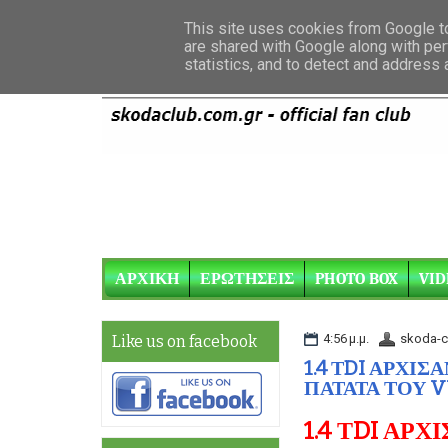
This site uses cookies from Google to 
are shared with Google along with per
statistics, and to detect and address
ΑΡΧΙΚΗ
ΕΡΩΤΗΣΕΙΣ
PHOTO BOX
VID
4:56 μ.μ.
skoda-c
Like us on facebook
1.4 ΤDI ΑΡΧΙΣ
ΠΑΤΑΤΑ ΤΟΥ V
1.4 ΤDI ΑΡΧ