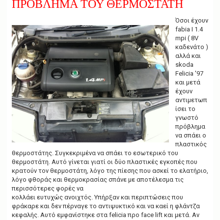
ΠΡΟΒΛΗΜΑ ΤΟΥ ΘΕΡΜΟΣΤΑΤΗ
g
a
t
Όσοι έχουν
i
fabia I 1.4
o
mpi ( 8V
n
καδενάτο )
αλλά και
skoda
Felicia '97
και μετά
έχουν
αντιμετωπ
ίσει το
γνωστό
πρόβλημα
να σπάει ο
πλαστικός
θερμοστάτης. Συγκεκριμένα να σπάει το εσωτερικό του
θερμοστάτη. Αυτό γίνεται γιατί οι δύο πλαστικές εγκοπές που
κρατούν τον θερμοστάτη, λόγο της πίεσης που ασκεί το ελατήριο,
λόγο φθοράς και θερμοκρασίας σπάνε με αποτέλεσμα τις
περισσότερες φορές να
κολλάει ευτυχώς ανοιχτός. Υπήρξαν και περιπτώσεις που
φράκαρε και δεν πέρναγε το αντιψυκτικό και να καεί η φλάντζα
κεφαλής. Αυτό εμφανίστηκε στα felicia προ face lift και μετά. Αν