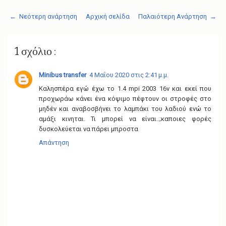
← Νεότερη ανάρτηση
Αρχική σελίδα
Παλαιότερη Ανάρτηση →
1 σχόλιο :
Minibus transfer
4 Μαΐου 2020 στις 2:41 μ.μ.
Καλησπέρα εγώ έχω το 1.4 mpi 2003 16v και εκεί που
προχωράω κάνει ένα κόψιμο πέφτουν οι στροφές στο
μηδέν και αναβοσβήνει το λαμπάκι του λαδιού ενώ το
αμάξι κινηται. Τι μπορεί να είναι..;καποιες φορές
δυσκολεύεται να πάρει μπροστα
Απάντηση