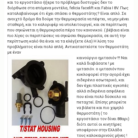
και το εργοστάσιο ήξερε το πρόβλημα δυστυχώς δεν το
διόρθωσε στα επόμενα μοντέλα, felicia facelift και Fabia Ι 8V. Πως
καταλαβαίνουμε ότι έχει σπάσει ο θερμοστάτης? Είναι απλό. Σε
ανοιχτό δρόμο θα δούμε την θερμοκρασία να πέφτει, να μην μένει
σταθερή, και το καλοριφέρ να υπολειτουργεί, και σε περίπτωση
που σηκώνεται η θερμοκρασία πέρα του κανονικού. ( βέβαια είναι
πιο λίγες οι περιπτώσεις να σηκώσει θερμοκρασία, σε αυτή την
περίπτωση καλό θα έιναι να τα ελέγξετε όλα) Η λύση του
προβλήματος είναι πολύ απλή. Αντικαταστείστε τον θερμοστάτη
με έναν
καινούργιο ημιτασιόν !!! Ναι
καλά διαβάσατε ! με
ιμιτασιόν. ο ιμιτασιόν που
κυκλοφορεί στην αγορά έχει
σιδερένιο εσωτερικό, και
δεν έχει πλαστικές εγκοπές
αλλά σιδερένια ασφάλεια
που είναι πολύ δύσκολο να
πεταχτεί. Επίσης μπορείτε
να βάλετε και πιο χαμηλό
θερμοστάτη ( το
εργοστάσιο τον δίνει 88αρι)
διότι αυτοί οι κινητήρες
υποφέρουν στην Ελλάδα
τους καλοκαιρινούς μήνες !