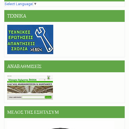
Select Language
▼
TEXNIKA
ANABΑΘΜΙΣΕIΣ
ΜΕΛΟΣ ΤΗΣ ΕΣΗΤΛΣΥΜ