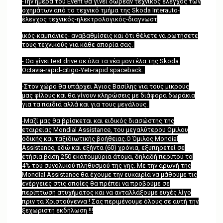
-Την ημέρα του Event θα γίνει δωρεάν τεχνικός έλεγχος των
οχημάτων από το τεχνικό τμήμα της Skoda Interauto-
έλεγχος τεχνικός-ηλεκτρολογικός-διαγνωστ
ικός-καμπάνιες- αναβαθμίσεις και ότι θέλετε να ρωτήσετε
τους τεχνικούς για κάθε απορία σας.
- Θα γίνει test drive σε όλα τα νέα μοντέλα της Skoda.
Οctavia-rapid-citigo-Yeti-rapid spaceback.
-Στον χώρο θα υπάρχει Άγιος Βασίλης για τους μικρούς
μας φίλους και θα γίνουν κληρώσεις με διάφορα δωράκια
για τα παιδιά αλλά και για τους μεγάλους.
-Μαζί μας θα βρίσκεται και ειδικός διασώστης της
εταιρείας Mondial Assistance, τoυ μεγαλύτερου Ομίλου
οδικής και ταξιδιωτικής βοήθειας.Ο Όμιλος Mondial
Assistance, εδώ και εξήντα (60) χρόνια, εξυπηρετεί σε
ετήσια βάση 250 εκατομμύρια άτομα, δηλαδή περίπου το
4% του συνολικού πληθυσμού της γης. Με την αρωγή της
Mondial Assistance θα έχουμε την ευκαιρία να μάθουμε τις
ενέργειες στις οποίες θα πρέπει να προβούμε σε
περίπτωση ατυχήματος και να ανταλλάξουμε ευχές λίγο
πριν τα Χριστούγεννα ! Σας περιμένουμε όλους σε αυτή την
ξεχωριστή εκδήλωση !!!