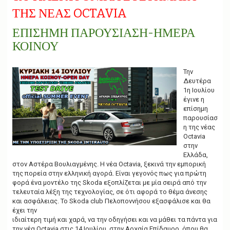
g
ΤΗΣ ΝΕΑΣ OCTAVIA
a
t
i
ΕΠΙΣΗΜΗ ΠΑΡΟΥΣΙΑΣΗ-ΗΜΕΡΑ
o
ΚΟΙΝΟΥ
n
Την
Δευτέρα
1η Ιουλίου
έγινε η
επίσημη
παρουσίασ
η της νέας
Octavia
στην
Ελλάδα,
στον Αστέρα Βουλιαγμένης. Η νέα Octavia, ξεκινά την εμπορική
της πορεία στην ελληνική αγορά. Είναι γεγονός πως για πρώτη
φορά ένα μοντέλο της Skoda εξοπλίζεται με μία σειρά από την
τελευταία λέξη της τεχνολογίας, σε ότι αφορά το θέμα άνεσης
και ασφάλειας. Το Skoda club Πελοποννήσου εξασφάλισε και θα
έχει την
ιδιαίτερη τιμή και χαρά, να την οδηγήσει και να μάθει τα πάντα για
την νέα Octavia στις 14 Ιουλίου, στην Αρχαία Επίδαυρο, όπου θα