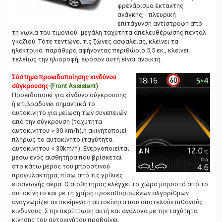
φρενάρισμα έκτακτης
ανάγκης, - πλευρική
επιτάχυνση αντίστροφη από
τη γωνία του τιμονιού- μεγάλη ταχύτητα απελευθέρωσης πεντάλ
γκαζιού. Τότε τεντώνει τις ζώνες ασφαλείας, κλείνει τα
ηλεκτρικά παράθυρα αφήνοντας περιθώριο 5,5 εκ., κλείνει
τελείως την ηλιοροφή, εφόσον αυτή είναι ανοικτή.
Σύστημα προειδοποίησης κινδύνου
σύγκρουσης
(Front Assistant)
Προειδοποιεί για κίνδυνο σύγκρουσης
ή επιβραδύνει σημαντικά το
αυτοκίνητο για μείωση των συνεπειών
από την σύγκρουση (ταχύτητα
αυτοκινήτου > 30 km/h),ή ακινητοποιεί
πλήρως το αυτοκίνητο (ταχύτητα
αυτοκινήτου < 30km/h). Ενεργοποιείται
μέσω ενός αισθητήρα που βρίσκεται
στο κάτω μέρος του μπροστινού
προφυλακτήρα, πίσω από τις γρίλιες
εισαγωγής αέρα. Ο αισθητήρας ελέγχει το χώρο μπροστά από το
αυτοκίνητο και με τη χρήση προκαθορισμένων αλγορίθμων
αναγνωρίζει αντικείμενα ή αυτοκίνητα που αποτελούν πιθανούς
κινδύνους. Στην περίπτωση αυτή και ανάλογα με την ταχύτητα
κίνησης του αυτοκινήτου προβαίνει.