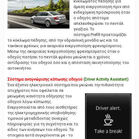
κυκλώματος πέδησης για
άμεση ενεργοποίηση πριν από
ενδεχόμενη πρόσκρουση όταν
ο οδηγός απότομα
απελευθερώσει το πεντάλ
γκαζιού. Το
σύστημα Prefill προετοιμάζει
το κύκλωμα πέδησης, από την υδραυλική μονάδα ως και τα
τακάκια φρένων, για ακαριαία ενεργοποίηση φρεναρίσματος.
Μέσω της ακαριαίας ενεργοποίησης φρεναρίσματος όταν ο
οδηγός πατήσει το πεντάλ φρένου μειώνεται ο χρόνος
αντίδρασης του οδηγού όσο και η απόσταση ακινητοποίησης του
αυτοκινήτου.
Σύστημα αναγνώρισης κόπωσης οδηγού
(Driver Activity Assistant)
Ένα έξυπνο ηλεκτρονικό σύστημα που μειώνει την πιθανότητα
ατυχήματος που οφείλεται σε
μειωμένη ικανότητα οδήγησης του
οδηγού λόγω κόπωσης.
Ενεργοποιείται από τους αισθητήρες
της ηλεκτρομηχανικής υποβοήθησης
τιμονιού μεταδίδοντας συνεχώς
πληροφορίες για τη συχνότητα και το
είδος των κινήσεων του οδηγού. Τα
στοιχεία αυτά συγκρίνονται με - το