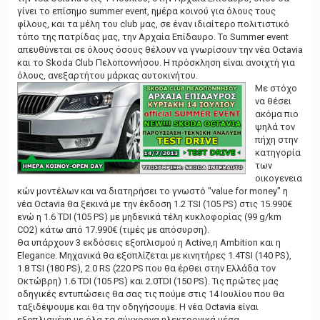
γίνει το επίσημο summer event, ημέρα κοινού για όλους τους
φίλους, και τα μέλη του club μας, σε έναν ιδιαίτερο πολιτιστικό
τόπο της πατρίδας μας, την Αρχαία Επίδαυρο. Το Summer event
απευθύνεται σε όλους όσους θέλουν να γνωρίσουν την νέα Octavia
και το Skoda Club Πελοποννήσου. Η πρόσκληση είναι ανοιχτή για
όλους, ανεξαρτήτου μάρκας αυτοκινήτου.
Με στόχο
να θέσει
ακόμα πιο
ψηλά τον
πήχη στην
κατηγορία
των
οικογενεια
κών μοντέλων και να διατηρήσει το γνωστό "value for money" η
νέα Octavia θα ξεκινά με την έκδοση 1.2 TSI (105 PS) στις 15.990€
ενώ η 1.6 TDI (105 PS) με μηδενικά τέλη κυκλοφορίας (99 g/km
CO2) κάτω από 17.990€ (τιμές με απόσυρση).
Θα υπάρχουν 3 εκδόσεις εξοπλισμού η Active,η Ambition και η
Elegance. Μηχανικά θα εξοπλίζεται με κινητήρες 1.4TSI (140 PS),
1.8 TSI (180 PS), 2.0 RS (220 PS που θα έρθει στην Ελλάδα τον
Οκτώβρη) 1.6 TDI (105 PS) και 2.0TDI (150 PS). Τις πρώτες μας
οδηγικές εντυπώσεις θα σας τις πούμε στις 14 Ιουλίου που θα
ταξιδέψουμε και θα την οδηγήσουμε. Η νέα Octavia είναι
εξοπλισμένη με όλα τα σύγχρονα ηλεκτρονικά μέσα,