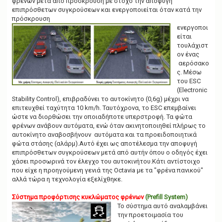
φρένων μετά από πρόσκρουση με στόχο την αποφυγή
επιπρόσθετων συγκρούσεων και ενεργοποιείται όταν κατά την
πρόσκρουση
ενεργοποι
είται
τουλάχιστ
ον ένας
αερόσακο
ς. Μέσω
του ESC
(Electronic
Stability Control), επιβραδύνει το αυτοκίνητο (0,6g) μέχρι να
επιτευχθεί ταχύτητα 10 km/h. Ταυτόχρονα, το ESC επεμβαίνει
ώστε να διορθώσει την οποιαδήποτε υπερστροφή. Τα φώτα
φρένων ανάβουν αυτόματα, ενώ όταν ακινητοποιηθεί πλήρως το
αυτοκίνητο αναβοσβήνουν αυτόματα και τα προειδοποιητικά
φώτα στάσης (αλάρμ).Αυτό έχει ως αποτέλεσμα την αποφυγή
επιπρόσθετων συγκρούσεων μετά από αυτήν όπου ο οδηγός έχει
χάσει προσωρινά τον έλεγχο του αυτοκινήτου.Κάτι αντίστοιχο
που είχε η προηγούμενη γενιά της Octavia με τα "φρένα πανικού"
αλλά τώρα η τεχνολογία εξελίχθηκε.
Σύστημα προφόρτισης κυκλώματος φρένων
(Prefill System)
Το σύστημα αυτό αναλαμβάνει
την προετοιμασία του