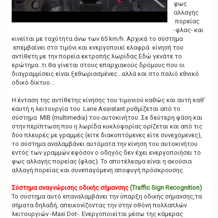
φως
αλλαγής
πορείας
-φλας- και
κινείται με ταχύτητα άνω των 65 km/h. Αρχικά το σύστημα
επεμβαίνει στο τιμόνι και ενεργοποιεί ελαφρά κίνησή του
αντίθετη με την πορεία εκτροπής λωρίδας.Εδώ γενάτε το
ερώτημα..τι θα γίνεται στους επαρχιακούς δρόμους που οι
διαγραμμίσεις είναι ξεθωριασμένες...αλλά και στο παλιό εθνικό
οδικό δίκτυο...
Η ένταση της αντίθετης κίνησης του τιμονιού καθώς και αυτή καθ’
εαυτή η λειτουργία του Lane Assistant ρυθμίζεται από το
σύστημα MIB (multimedia) του αυτοκινήτου. Σε δεύτερη φάση και
στην περίπτωση που η λωρίδα κυκλοφορίας ορίζεται και από τις
δύο πλευρές με γραμμές (είτε διακοπτόμενες είτε συνεχόμενες),
το σύστημα αναλαμβάνει αυτόματα την κίνηση του αυτοκινήτου
εντός των γραμμών εφόσον ο οδηγός δεν έχει ενεργοποιήσει το
φως αλλαγής πορείας (φλας). Το αποτέλεσμα είναι η ακούσια
αλλαγή πορείας και συνεπαγόμενη αποφυγή πρόσκρουσης.
Σύστημα αναγνώρισης οδικής σήμανσης
(Traffic Sign Recognition)
Το σύστημα αυτό επαναλαμβάνει την ύπαρξη οδικής σήμανσης,τα
σήματα δηλαδή, απεικονίζοντας την στην οθόνη πολλαπλών
λειτουργιών -Maxi Dot-. Ενεργοποιείται μέσω της κάμερας