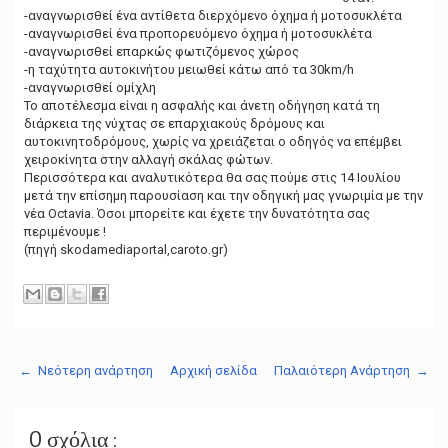
-αναγνωρισθεί ένα αντίθετα διερχόμενο όχημα ή μοτοσυκλέτα
-αναγνωρισθεί ένα προπορευόμενο όχημα ή μοτοσυκλέτα
-αναγνωρισθεί επαρκώς φωτιζόμενος χώρος
-η ταχύτητα αυτοκινήτου μειωθεί κάτω από τα 30km/h
-αναγνωρισθεί ομίχλη
Το αποτέλεσμα είναι η ασφαλής και άνετη οδήγηση κατά τη
διάρκεια της νύχτας σε επαρχιακούς δρόμους και
αυτοκινητοδρόμους, χωρίς να χρειάζεται ο οδηγός να επέμβει
χειροκίνητα στην αλλαγή σκάλας φώτων.
Περισσότερα και αναλυτικότερα θα σας πούμε στις 14 Ιουλίου
μετά την επίσημη παρουσίαση και την οδηγική μας γνωριμία με την
νέα Octavia. Όσοι μπορείτε και έχετε την δυνατότητα σας
περιμένουμε !
(πηγή skodamediaportal,caroto.gr)
← Νεότερη ανάρτηση
Αρχική σελίδα
Παλαιότερη Ανάρτηση →
0 σχόλια :