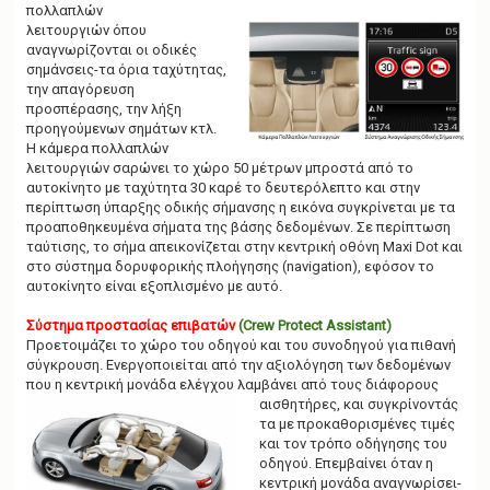
πολλαπλών
λειτουργιών όπου
αναγνωρίζονται οι οδικές
σημάνσεις-τα όρια ταχύτητας,
την απαγόρευση
προσπέρασης, την λήξη
προηγούμενων σημάτων κτλ.
Η κάμερα πολλαπλών
λειτουργιών σαρώνει το χώρο 50 μέτρων μπροστά από το
αυτοκίνητο με ταχύτητα 30 καρέ το δευτερόλεπτο και στην
περίπτωση ύπαρξης οδικής σήμανσης η εικόνα συγκρίνεται με τα
προαποθηκευμένα σήματα της βάσης δεδομένων. Σε περίπτωση
ταύτισης, το σήμα απεικονίζεται στην κεντρική οθόνη Maxi Dot και
στο σύστημα δορυφορικής πλοήγησης (navigation), εφόσον το
αυτοκίνητο είναι εξοπλισμένο με αυτό.
Σύστημα προστασίας επιβατών
(Crew Protect Assistant)
Προετοιμάζει το χώρο του οδηγού και του συνοδηγού για πιθανή
σύγκρουση. Ενεργοποιείται από την αξιολόγηση των δεδομένων
που η κεντρική μονάδα ελέγχου λαμβάνει από τους διάφορους
αισθητήρες, και συγκρίνοντάς
τα με προκαθορισμένες τιμές
και τον τρόπο οδήγησης του
οδηγού. Επεμβαίνει όταν η
κεντρική μονάδα αναγνωρίσει-