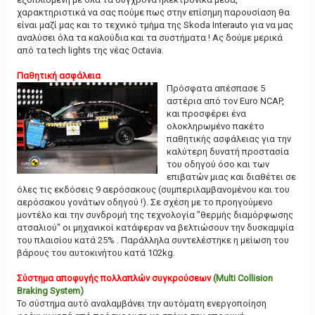
χαρακτηριστικά να σας πούμε πως στην επίσημη παρουσίαση θα
είναι μαζί μας και το τεχνικό τμήμα της Skoda Interauto για να μας
αναλύσει όλα τα καλούδια και τα συστήματα ! Ας δούμε μερικά
από τα tech lights της νέας Octavia.
Παθητική ασφάλεια
Πρόσφατα απέσπασε 5
αστέρια από τον Euro NCAP,
και προσφέρει ένα
ολοκληρωμένο πακέτο
παθητικής ασφάλειας για την
καλύτερη δυνατή προστασία
του οδηγού όσο και των
επιβατών μιας και διαθέτει σε
όλες τις εκδόσεις 9 αερόσακους (συμπεριλαμβανομένου και του
αερόσακου γονάτων οδηγού !). Σε σχέση με το προηγούμενο
μοντέλο και την συνδρομή της τεχνολογία "θερμής διαμόρφωσης
ατσαλιού" οι μηχανικοί κατάφεραν να βελτιώσουν την δυσκαμψία
του πλαισίου κατά 25% . Παράλληλα συντελέστηκε η μείωση του
βάρους του αυτοκινήτου κατά 102kg.
Σύστημα αποφυγής πολλαπλών συγκρούσεων
(Multi Collision
Braking System)
Το σύστημα αυτό αναλαμβάνει την αυτόματη ενεργοποίηση