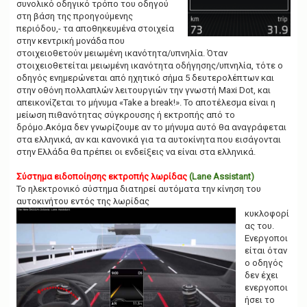
συνολικό οδηγικό τρόπο του οδηγού
στη βάση της προηγούμενης
περιόδου,- τα αποθηκευμένα στοιχεία
στην κεντρική μονάδα που
στοιχειοθετούν μειωμένη ικανότητα/υπνηλία. Όταν
στοιχειοθετείται μειωμένη ικανότητα οδήγησης/υπνηλία, τότε ο
οδηγός ενημερώνεται από ηχητικό σήμα 5 δευτερολέπτων και
στην οθόνη πολλαπλών λειτουργιών την γνωστή Maxi Dot, και
απεικονίζεται το μήνυμα «Take a break!». Το αποτέλεσμα είναι η
μείωση πιθανότητας σύγκρουσης ή εκτροπής από το
δρόμο.Ακόμα δεν γνωρίζουμε αν το μήνυμα αυτό θα αναγράφεται
στα ελληνικά, αν και κανονικά για τα αυτοκίνητα που εισάγονται
στην Ελλάδα θα πρέπει οι ενδείξεις να είναι στα ελληνικά.
Σύστημα ειδοποίησης εκτροπής λωρίδας
(Lane Assistant)
Το ηλεκτρονικό σύστημα διατηρεί αυτόματα την κίνηση του
αυτοκινήτου εντός της λωρίδας
κυκλοφορί
ας του.
Ενεργοποι
είται όταν
ο οδηγός
δεν έχει
ενεργοποι
ήσει το