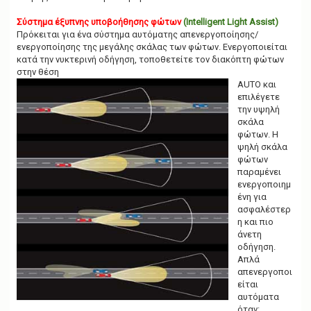
Σύστημα έξυπνης υποβοήθησης φώτων
(Intelligent Light Assist)
Πρόκειται για ένα σύστημα αυτόματης απενεργοποίησης/
ενεργοποίησης της μεγάλης σκάλας των φώτων. Ενεργοποιείται
κατά την νυκτερινή οδήγηση, τοποθετείτε τον διακόπτη φώτων
στην θέση
AUTO και
επιλέγετε
την υψηλή
σκάλα
φώτων. Η
ψηλή σκάλα
φώτων
παραμένει
ενεργοποιημ
ένη για
ασφαλέστερ
η και πιο
άνετη
οδήγηση.
Απλά
απενεργοποι
είται
αυτόματα
όταν: