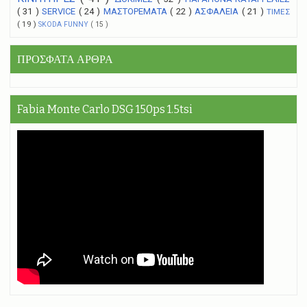
( 31 )
SERVICE
( 24 )
ΜΑΣΤΟΡΕΜΑΤΑ
( 22 )
ΑΣΦΑΛΕΙΑ
( 21 )
ΤΙΜΕΣ
( 19 )
SKODA FUNNY
( 15 )
ΠΡΟΣΦΑΤΑ ΑΡΘΡΑ
Fabia Monte Carlo DSG 150ps 1.5tsi