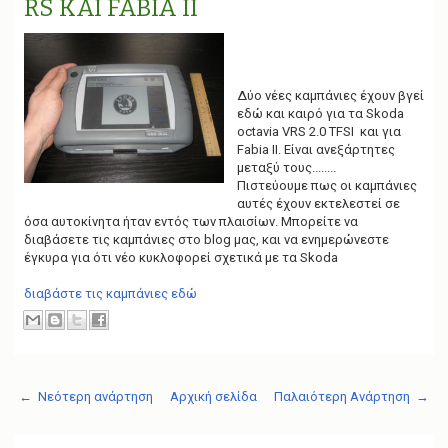
RS KAI FABIA II
g
a
t
i
o
n
Δύο νέες καμπάνιες έχουν βγεί
εδώ και καιρό για τα Skoda
octavia VRS 2.0 TFSI και για
Fabia II. Είναι ανεξάρτητες
μεταξύ τους........
Πιστεύουμε πως οι καμπάνιες
αυτές έχουν εκτελεστεί σε
όσα αυτοκίνητα ήταν εντός των πλαισίων. Μπορείτε να
διαβάσετε τις καμπάνιες στο blog μας, και να ενημερώνεστε
έγκυρα για ότι νέο κυκλοφορεί σχετικά με τα Skoda
διαβάστε τις καμπάνιες εδώ
← Νεότερη ανάρτηση
Αρχική σελίδα
Παλαιότερη Ανάρτηση →