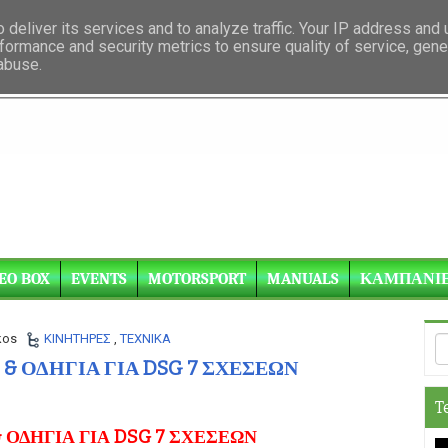
deliver its services and to analyze traffic. Your IP address and
formance and security metrics to ensure quality of service, gen
 abuse.
EO BOX
EVENTS
MOTORSPORT
MANUALS
ΚΑΜΠΑΝΙ
kos
ΚΙΝΗΤΗΡΕΣ
,
ΤΕΧΝΙΚΑ
 ΟΔΗΓΙΑ ΓΙΑ DSG 7 ΣΧΕΣΕΩΝ
T
ΟΔΗΓΙΑ ΓΙΑ DSG 7 ΣΧΕΣΕΩΝ