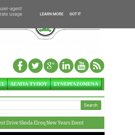
 user-agent
erate usage
LEARN MORE
GOT IT
ΕΣ
ΔΕΛΤΙΑ ΤΥΠΟΥ
ΣΥΝΕΡΓΑΖΟΜΕΝΑ
est Drive Skoda Elroq New Years Event