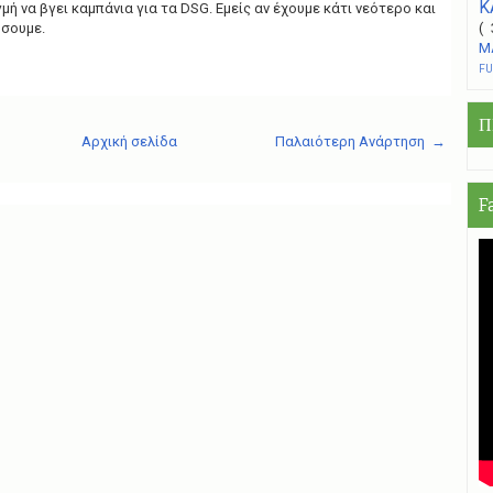
Κ
μή να βγει καμπάνια για τα DSG. Εμείς αν έχουμε κάτι νεότερο και
σουμε.
(
Μ
F
Π
Αρχική σελίδα
Παλαιότερη Ανάρτηση →
F