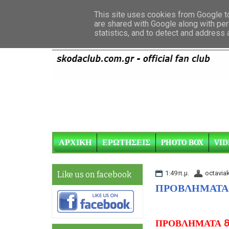
This site uses cookies from Google to 
are shared with Google along with per
statistics, and to detect and address
ΑΡΧΙΚΗ
ΕΡΩΤΗΣΕΙΣ
PHOTO BOX
VID
1:49 π.μ.
octavia
Like us on facebook
ΠΡΟΒΛΗΜΑΤΑ &
ΠΡΟΒΛΗΜΑΤΑ & 