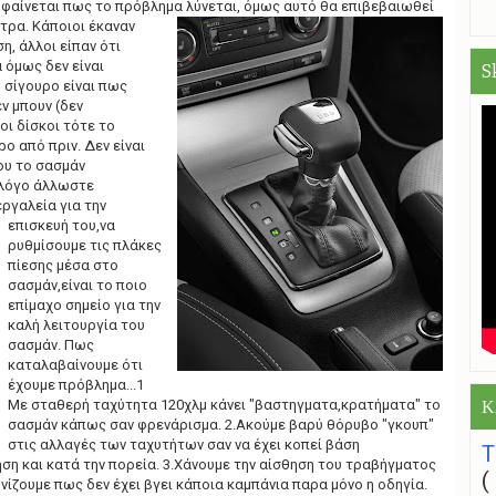
αι φαίνεται πως το πρόβλημα λύνεται, όμως αυτό θα επιβεβαιωθεί
ετρα. Κάποιοι
έκαναν
ση, άλλοι είπαν ότι
α όμως δεν είναι
S
 σίγουρο είναι πως
ν μπουν (δεν
ι δίσκοι τότε το
ο από πριν. Δεν είναι
ου το σασμάν
 λόγο άλλωστε
εργαλεία για την
επισκευή του,να
ρυθμίσουμε τις πλάκες
πίεσης μέσα στο
σασμάν,είναι το ποιο
επίμαχο σημείο για την
καλή λειτουργία του
σασμάν. Πως
καταλαβαίνουμε ότι
έχουμε πρόβλημα...1
Με σταθερή ταχύτητα 120χλμ κάνει "βαστηγματα,κρατήματα" το
Κ
σασμάν κάπως σαν φρενάρισμα. 2.Ακούμε βαρύ θόρυβο "γκουπ"
στις αλλαγές των ταχυτήτων σαν να έχει κοπεί βάση
ηση και κατά την πορεία. 3.Χάνουμε την αίσθηση του τραβήγματος
ονίζουμε πως δεν έχει βγει κάποια καμπάνια παρα μόνο η οδηγία.