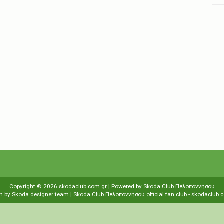
Copyright ©
2026
skodaclub.com.gr
| Powered by
Skoda Club Πελοποννήσου
n by
Skoda designer team
| Skoda Club Πελοποννήσου
οfficial fan club
-
skodaclub.