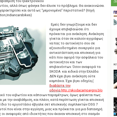
Δ
αβάθμιση του ηλεκτρονικού
τίου, αλλά όπως φάνηκε δεν έλυσε το πρόβλημα. Θα ανακοινώσει
χαρακτηρίσει και αυτά ως “μεμονομένα” περιστατικά? (πηγή
ion,Indiancarsbikes)
Εμείς δεν γνωρίζουμε και δεν
έχουμε επιβεβαιώσει ότι
πρόκειται για ανάκληση. Ανάκληση
γίνεται όταν σε καλούν εγγράφως
να πας το αυτοκίνητο σου σε
εξουσιοδοτημένο συνεργείο για
αντικατάσταση και επισκευή για
κάτι που αφορά την ασφάλεια του
αυτοκινήτου και των
κι
επιβαινόντων. Όσον αναφορά τα
SKODA και ειδικά στην Ελλάδα
ΔΕΝ έχει βγει ανάκληση ούτε
καμπάνια. Έχει βγει οδηγία,(
διαβάστε την
οδηγία
http://skodacampaigns.blo
σμικό του κιβωτίου και κάποιων παραμέτρων, όμως φαίνεται πως
ι με την αναβάθμιση, και πλέον, κατά περίπτωση γίνεται επισκευή
ο ίδιο το εργοστάσιο έβγαλε σετ επισκευής συμπλεκτών DSG 7
τοί που είναι στην εγγύηση, μιας και πρόκειται για μια δαπανηρή
ς οι αναφορές από ιδιοκτήτες που έκαναν επισκευή στο σασμάν