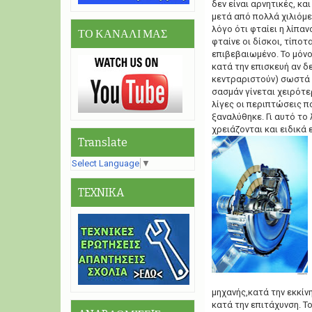
δεν είναι αρνητικές, κ
μετά από πολλά χιλιόμ
λόγο ότι φταίει η λίπαν
ΤΟ ΚΑΝΑΛΙ ΜΑΣ
φταίνε οι δίσκοι, τίποτ
επιβεβαιωμένο. Το μόνο
κατά την επισκευή αν δε
κεντραριστούν) σωστά ο
σασμάν γίνεται χειρότερ
λίγες οι περιπτώσεις π
ξαναλύθηκε. Γι αυτό το
χρειάζονται και ειδικά 
Translate
Select Language
▼
TEXNIKA
μηχανής,κατά την εκκίν
κατά την επιτάχυνση. Τ