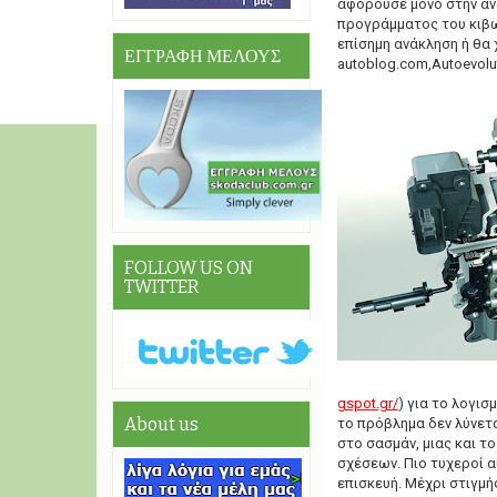
αφορούσε μόνο στην αν
προγράμματος του κιβω
επίσημη ανάκληση ή θα 
ΕΓΓΡΑΦΗ ΜΕΛΟΥΣ
autoblog.com,Autoevolut
FOLLOW US ON
TWITTER
gspot.gr/
) για το λογι
About us
το πρόβλημα δεν λύνετα
στο σασμάν, μιας και τ
σχέσεων. Πιο τυχεροί αυ
επισκευή. Μέχρι στιγμή