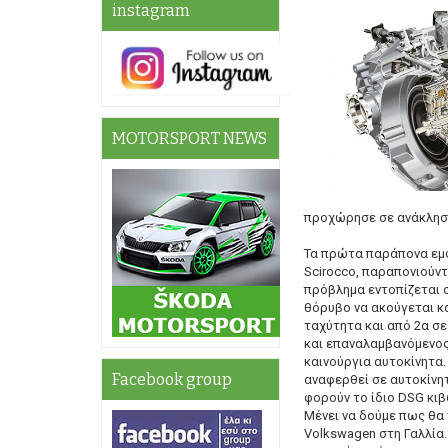
instagram
MOTORSPORT NEWS
προχώρησε σε ανάκληση 5
Τα πρώτα παράπονα εμφα
Scirocco, παραπονιούν
πρόβλημα εντοπίζεται 
θόρυβο να ακούγεται κα
ταχύτητα και από 2α σε 
και επαναλαμβανόμενος 
καινούργια αυτοκίνητα
Facebook group
αναφερθεί σε αυτοκίνητ
φορούν το ίδιο DSG κιβ
Μένει να δούμε πως θα 
Volkswagen στη Γαλλία.