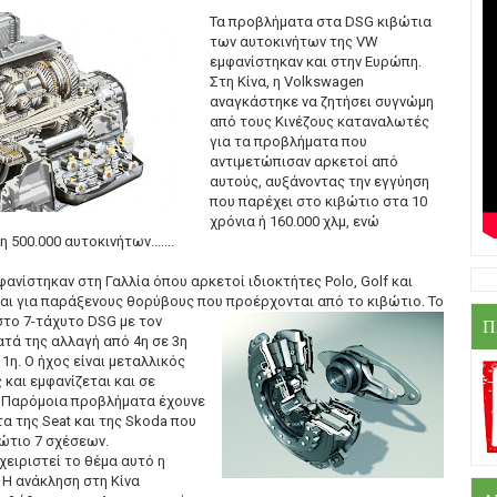
Τα προβλήματα στα DSG κιβώτια
των αυτοκινήτων της VW
εμφανίστηκαν και στην Ευρώπη.
Στη Κίνα, η Volkswagen
αναγκάστηκε να ζητήσει συγνώμη
από τους Κινέζους καταναλωτές
για τα προβλήματα που
αντιμετώπισαν αρκετοί από
αυτούς, αυξάνοντας την εγγύηση
που παρέχει στο κιβώτιο στα 10
χρόνια ή 160.000 χλμ, ενώ
00.000 αυτοκινήτων.......
νίστηκαν στη Γαλλία όπου αρκετοί ιδιοκτήτες Polo, Golf και
ται για παράξενους θορύβους που
προέρχονται από το κιβώτιο. Το
στο 7-τάχυτο DSG με τον
Π
τά της αλλαγή από 4η σε 3η
1η. Ο ήχος είναι μεταλλικός
και εμφανίζεται και σε
. Παρόμοια προβλήματα έχουνε
α της Seat και της Skoda που
ώτιο 7 σχέσεων.
χειριστεί το θέμα αυτό η
 Η ανάκληση στη Κίνα