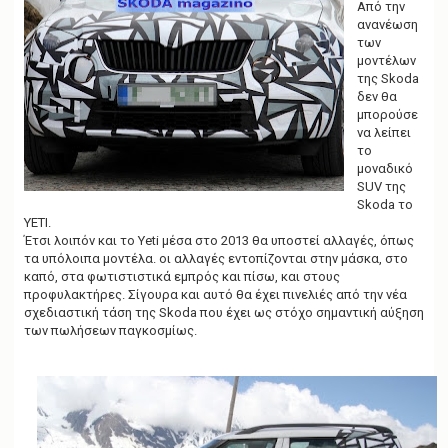
g
Από την
a
ανανέωση
t
των
i
μοντέλων
o
της Skoda
n
δεν θα
μπορούσε
να λείπει
το
μοναδικό
SUV της
Skoda το
YETI.
Έτσι λοιπόν και το Yeti μέσα στο 2013 θα υποστεί αλλαγές, όπως
τα υπόλοιπα μοντέλα. οι αλλαγές εντοπίζονται στην μάσκα, στο
καπό, στα φωτιστιστικά εμπρός και πίσω, και στους
προφυλακτήρες. Σίγουρα και αυτό θα έχει πινελιές από την νέα
σχεδιαστική τάση της Skoda που έχει ως στόχο σημαντική αύξηση
των πωλήσεων παγκοσμίως.