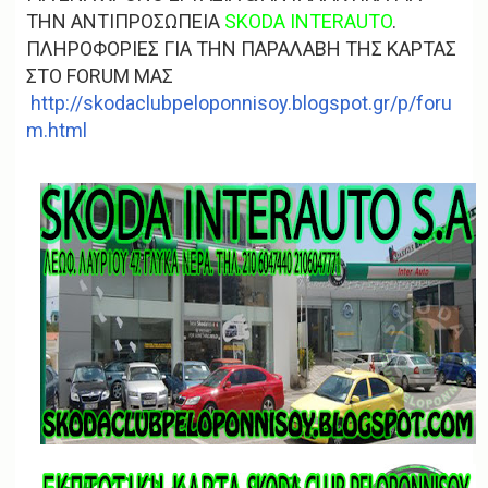
g
ΤΗΝ ΑΝΤΙΠΡΟΣΩΠΕΙΑ
SKODA INTERAUTO
.
a
t
ΠΛΗΡΟΦΟΡΙΕΣ ΓΙΑ ΤΗΝ ΠΑΡΑΛΑΒΗ ΤΗΣ ΚΑΡΤΑΣ
i
ΣΤΟ FORUM ΜΑΣ
o
http://skodaclubpeloponnisoy.blogspot.gr/p/foru
n
m.html