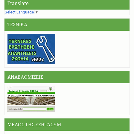
Translate
Select Language
▼
TEXNIKA
ANABΑΘΜΙΣΕIΣ
ΜΕΛΟΣ ΤΗΣ ΕΣΗΤΛΣΥΜ