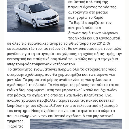
g
επιθετική πολιτική της
a
παρουσιάζοντας το νέο της
t
αυτοκίνητο στη μεσαία
i
κατηγορία, το Rapid.
o
Το Rapid επωμίζεται τον
n
κεντρικό ρόλο στο
διπλασιασμό των πωλήσεων
της Skoda και θα λανσαριστεί
σε όλες τις ευρωπαϊκές αγορές το φθινόπωρο του 2012. Oι
κατασκευαστές του πιστεύουν ότι θα εντυπωσιάσει με τους πολύ
μεγάλους για τη κατηγορία του χώρους, τη σχέση αξίας-τιμής, την
ενεργητική και παθητική ασφάλειά του καθώς και για την γκάμα
υπερτροφοδοτούμενων κινητήρων του.
Το αυτοκίνητο ενσωματώνει πλήρως όλα τα στοιχεία της νέας
εταιρικής σχεδίασης, που θα χαρακτηρίζει και τα επόμενα νέα
μοντέλα. Το μπροστινό μέρος αναδεικνύει τη νέα φιλοσοφία
σχεδιασμού της Skoda. Το νέο σήμα της μάρκας τοποθετείται σε
ειδικά διαμορφωμένη θέση του μπροστινού καπώ και όχι πλέον
στη μάσκα, το σχήμα της οποίας είναι πλέον πλατύτερο. Ένα
πλαίσιο χρωμίου περιβάλλει περιμετρικά τις πυκνές κάθετες
λωρίδες της που εξασφαλίζουν τον αποτελεσματικό εξαερισμό
του κινητήρα. Νέας σχεδίασης είναι και τα φωτιστικά σώματα
που συμπληρώνουν τον επιθετικό σχεδιασμό του μπροστινού
τμήματος.
Παρά τις