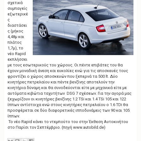
σχετικά
συμπαγείς
εξωτερικέ
ς
διαστάσει
ς (μήκος
4,48μ και
πλάτος
1,7μ), το
νέο Rapid
εκπλήσσει
με τους εσωτερικούς του χώρους. Οι πέντε επιβάτες του θα
έχουν μοναδική άνεση και ευκολίες ενώ για τις αποσκευές τους
φροντίζει ο χώρος αποσκευών που ξεπερνά τα 500 lt. Δύο
κινητήρες πετρελαίου και πέντε βενζίνης αποτελούν την
κινητήρια δύναμη και θα συνοδεύονται είτε με μηχανικά είτε με
αυτόματα κιβώτια ταχυτήτων DSG 7 σχέσεων. Για την αγορά μας
ξεχωρίζουν οι κινητήρες βενζίνης 1.2 TSi και 1.4 TSi 105 και 122
ίππων αντίστοιχα ενώ στους κινητήρες πετρελαίου ο 1.6 TDi θα
προσφέρεται σε δύο διαφορετικές ιπποδυνάμεις των 90 και 105
ίππων.
Το νέο Rapid κάνει το ντεμπούτο του στην Έκθεση Αυτοκινήτου
στο Παρίσι τον Σεπτέμβριο. (πηγή www.autobild.de)