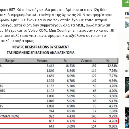
Δ
ηκαν 857. Κάτι δεν πήγε καλά μιας και βρίσκεται στην 12η θέση
 πολυδιαφημισμένο «Αυτοκίνητο της Χρονιάς 2019 που ψηφίστηκε
ων» Αμέ !!! Σε έναν θεσμό για τον οποίο έχουμε τοποθετηθεί
ποδεχόμαστε διότι δεν συμμετέχουν όλα τα ΜΜΕ, αλλά πάνω απ'
ς. Μέχρι και τα Volvo XC40, Μini Countryman πέρασαν το karoq...!!!
α πάει καλύτερα γιατί είναι όμορφο και αξιόλογο αυτοκίνητο
, πολύ στραβά όμως.
κι