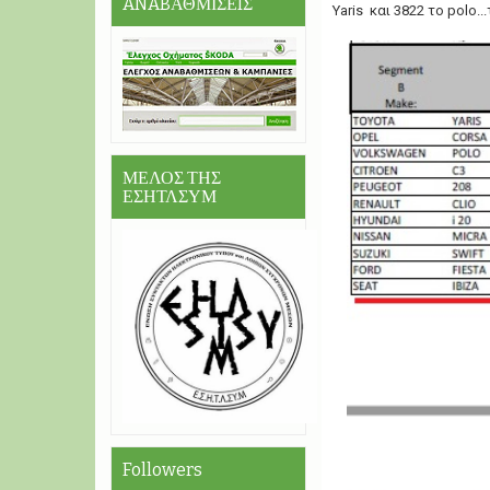
ANABΑΘΜΙΣΕIΣ
Yaris και 3822 το polo..
ΜΕΛΟΣ ΤΗΣ
ΕΣΗΤΛΣΥΜ
Followers