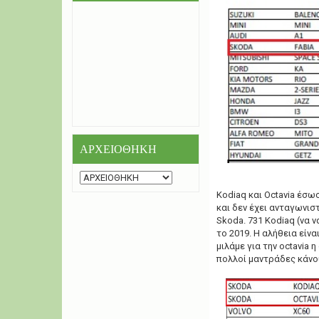
ΑΡΧΕΙΟΘΗΚΗ
Κοdiaq και Οctavia έσω
και δεν έχει ανταγωνιστ
Skoda. 731 Κodiaq (να ν
το 2019. H αλήθεια είναι
μιλάμε για την octavia 
πολλοί μαντράδες κάνο