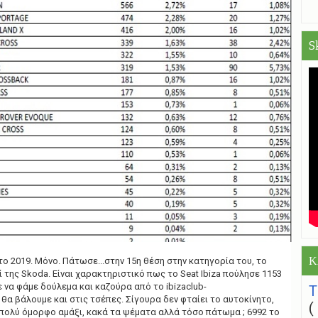
S
Κ
το 2019. Μόνο. Πάτωσε...στην 15η θέση στην κατηγορία του, το
 της Skoda. Είναι χαρακτηριστικό πως το Seat Ibiza πούλησε 1153
ε να φάμε δούλεμα και καζούρα από το ibizaclub-
υ θα βάλουμε και στις τσέπες. Σίγουρα δεν φταίει το αυτοκίνητο,
α πολύ όμορφο αμάξι, κακά τα ψέματα αλλά τόσο πάτωμα ; 6992 το