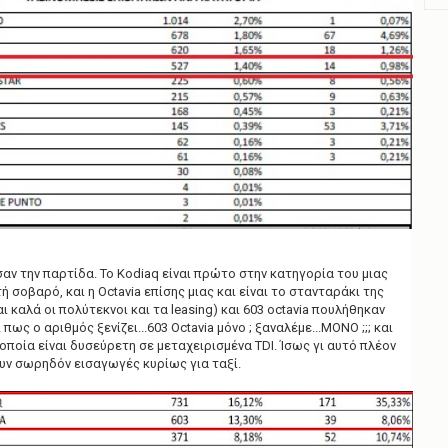
σαν την παρτίδα. Το Kodiaq είναι πρώτο στην κατηγορία του μιας
ή σοβαρό, και η Octavia επίσης μιας και είναι το στανταράκι της
αι καλά οι πολύτεκνοι και τα leasing) και 603 octavia πουλήθηκαν
 πως ο αριθμός ξενίζει...603 Octavia μόνο ; ξαναλέμε...ΜΟΝΟ ;;; και
η οποία είναι δυσεύρετη σε μεταχειρισμένα TDI. Ίσως γι αυτό πλέον
υν σωρηδόν εισαγωγές κυρίως για ταξί.