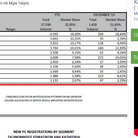
Κ
.τι να λέμε τώρα.
(
Μ
F
Π
F