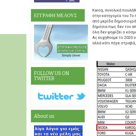
Κaroq, συνολικά πουλήθ
ΕΓΓΡΑΦΗ ΜΕΛΟΥΣ
στην κατηγορία του.Το
από μερίδα δημοσιογράφ
δημόσια πως δεν τον α
όλα δεν ψηφίζει ο κόσμο
Ας ευχηθούμε το 2020 ν
αλλά κάτι πήγε στραβά
FOLLOW US ON
TWITTER
About us