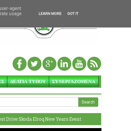
 user-agent
erate usage
LEARN MORE
GOT IT
ΕΣ
ΔΕΛΤΙΑ ΤΥΠΟΥ
ΣΥΝΕΡΓΑΖΟΜΕΝΑ
est Drive Skoda Elroq New Years Event