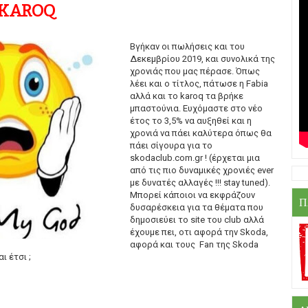
 KAROQ
Βγήκαν οι πωλήσεις και του
Δεκεμβρίου 2019, και συνολικά της
χρονιάς που μας πέρασε. Όπως
λέει και ο τίτλος, πάτωσε η Fabia
αλλά και το karoq τα βρήκε
μπαστούνια. Ευχόμαστε στο νέο
έτος το 3,5% να αυξηθεί και η
χρονιά να πάει καλύτερα όπως θα
πάει σίγουρα για το
skodaclub.com.gr ! (έρχεται μια
από τις πιο δυναμικές χρονιές ever
με δυνατές αλλαγές !!! stay tuned).
Μπορεί κάποιοι να εκφράζουν
Π
δυσαρέσκεια για τα θέματα που
δημοσιεύει το site του club αλλά
έχουμε πει, οτι αφορά την Skoda,
αφορά και τους Fan της Skoda
αι έτσι ;