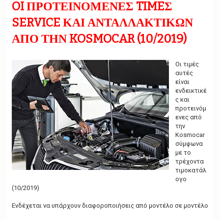
g
OI ΠΡΟΤΕΙΝΟΜΕΝΕΣ TIMEΣ
a
t
SERVICE ΚΑΙ ΑΝΤΑΛΛΑΚΤΙΚΩΝ
i
ΑΠΟ ΤΗΝ KOSMOCAR (10/2019)
o
n
Οι τιμές
αυτές
είναι
ενδεικτικέ
ς και
προτεινόμ
ενες από
την
Kosmocar
σύμφωνα
με το
τρέχοντα
τιμοκατάλ
ογο
(10/2019)
Ενδέχεται να υπάρχουν διαφοροποιήσεις από μοντέλο σε μοντέλο