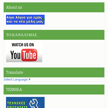
About us
ΤΟ ΚΑΝΑΛΙ ΜΑΣ
Translate
Select Language
▼
TEXNIKA