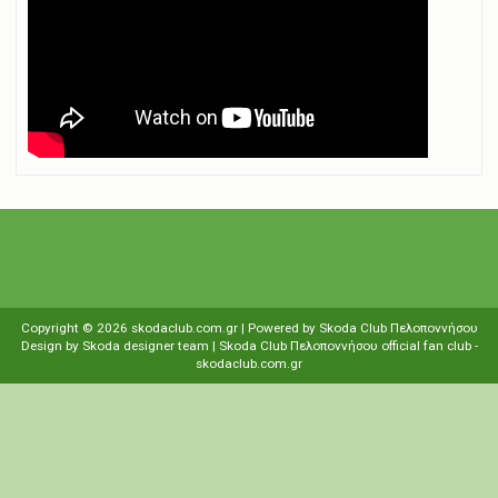
Copyright ©
2026
skodaclub.com.gr
| Powered by
Skoda Club Πελοποννήσου
Design by
Skoda designer team
| Skoda Club Πελοποννήσου
οfficial fan club
-
skodaclub.com.gr