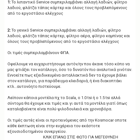
1:
Το λιπαντικό Service συμπεριλαμβάνει αλλαγή λαδιών, φίλτρο
λαδιού, φλάτζα τάπας κάρτερ και όλους τους προβλεπόμενους
από το εργοστάσιο ελέγχους
2:
Το γενικό Service συμπεριλαμβάνει αλλαγή λαδιών, φίλτρο
λαδιού, φλάτζα τάπας κάρτερ, φίλτρο αέρα, φίλτρο καμπίνας και
όλους τους προβλεπόμενους από το εργοστάσιο ελέγχους
Οι τιμές συμπεριλαμβάνουν ΦΠΑ.
Οφείλουμε να ευχαριστήσουμε αυτόν/ην που έκανε τόσο κόπο να
μας φτιάξει τον κατάλογο, όσο το δυνατόν πιο αναλυτικά γινόταν.
Εννοείτε πως εξειδικευμένα ανταλλακτικά δεν τα έχουμε βάλει
στον κατάλογο, για παράδειγμα κλειδαριά, ή ένα διακοπτάκι
κτλ...αυτονόητο πιστεύουμε.
Λείπουν κάποια μοντέλα πχ το Scala, o 1.0 tsi ή ο 1.5 tsi αλλά
σύντομα θα έχουμε και τιμές και γι αυτά τα μοντέλα γιατί όπως
καταλαβαίνετε είναι πολύ ψιλοδουλειά και χρονοβόρα.
Οι τιμές αυτές είναι οι προτεινόμενες από την Kosmocar οποτε
κάθε έκπτωση είναι στην ευχέρεια του εκάστοτε
εξουσιοδοτημένου συνεργείου.
KΛΙΚ ΕΠΑΝΩ ΣΤΙΣ ΦΩΤΟ ΓΙΑ ΜΕΓΕΘΥΝΣΗ