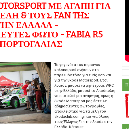
OTORSPORT ΜΕ ΑΓΑΠΗ ΓΙΑ
ΕΛΗ & ΤΟΥΣ FAN THΣ
ΤΗΝ ΕΛΛΑΔΑ -
ΥΤΕΣ ΦΩΤΟ - FABIA R5
 ΠΟΡΤΟΓΑΛΙΑΣ
Τα γεγονότα του περσινού
καλοκαιριού ανήκουν στο
παρελθόν τόσο για εμάς όσο και
για την Skoda Motorsport. Έτσι
Π
λοιπόν, μπορεί να μην έχουμε WRC
στην Ελλάδα, μπορεί το Ακρόπολις
να αποτελεί μια ανάμνηση, όμως η
Skoda Motorsport μας έστειλε
αδημοσίευτες φωτογραφίες,
αποκλειστικά για τα μέλη του
skodaclub.com.gr και για όλους
τους Έλληνες Fan της Skoda στην
Ελλάδα. Κάποιες