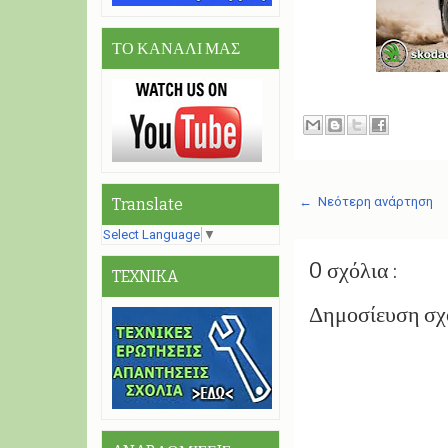
ΤΟ ΚΑΝΑΛΙ ΜΑΣ
← Νεότερη ανάρτηση
Translate
Select Language
▼
0 σχόλια :
TEXNIKA
Δημοσίευση σχ