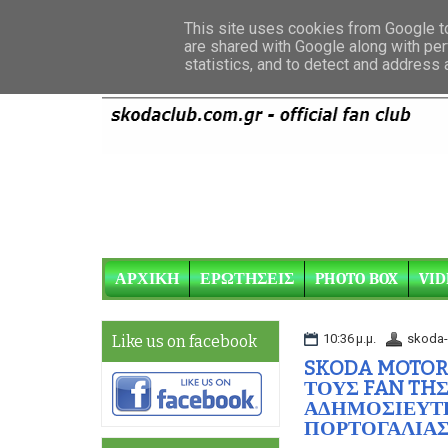
This site uses cookies from Google to 
are shared with Google along with per
statistics, and to detect and address
ΑΡΧΙΚΗ
ΕΡΩΤΗΣΕΙΣ
PHOTO BOX
VID
10:36 μ.μ.
skoda-
Like us on facebook
SKODA MOTORS
ΤΟΥΣ FAN THΣ
ΑΔΗΜΟΣΙΕΥΤΕΣ
ΠΟΡΤΟΓΑΛΙΑ