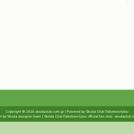
Copyright ©
2026
skodaclub.com.gr
| Powered by
Skoda Club Πελοποννήσου
n by
Skoda designer team
| Skoda Club Πελοποννήσου
οfficial fan club
-
skodaclub.