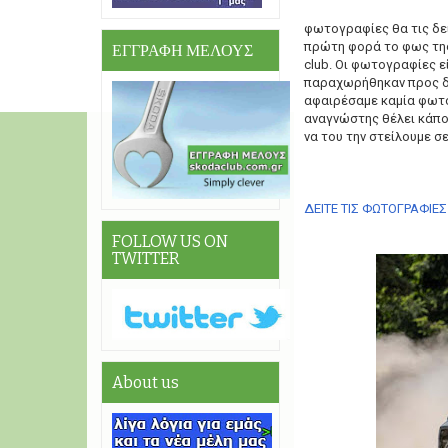
φωτογραφίες θα τις δεί
πρώτη φορά το φως της 
ΕΓΓΡΑΦΗ ΜΕΛΟΥΣ
club. Οι φωτογραφίες ε
παραχωρήθηκαν προς δημ
αφαιρέσαμε καμία φωτογ
αναγνώστης θέλει κάποι
να του την στείλουμε σ
ΔΕΙΤΕ ΤΙΣ ΦΩΤΟΓΡΑΦΙΕ
FOLLOW US ON
TWITTER
About us