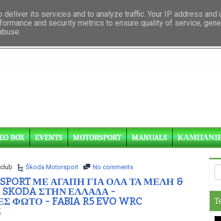
deliver its services and to analyze traffic. Your IP address and
formance and security metrics to ensure quality of service, gen
 abuse.
EO BOX
EVENTS
MOTORSPORT
MANUALS
ΚΑΜΠΑΝΙ
club
Škoda Motorsport
No comments
PORT ΜΕ ΑΓΑΠΗ ΓΙΑ ΟΛΑ ΤΑ ΜΕΛΗ &
 SKODA ΣΤΗΝ ΕΛΛΑΔΑ -
 ΦΩΤΟ - FABIA R5 EVO WRC
T
Σ