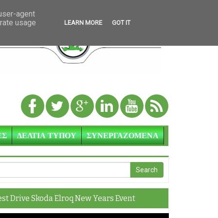
 user-agent
erate usage
LEARN MORE
GOT IT
ΕΣ
ΔΕΛΤΙΑ ΤΥΠΟΥ
ΣΥΝΕΡΓΑΖΟΜΕΝΑ
est Drive Skoda Elroq New Years Event