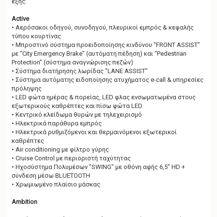
εξης:
Active
•
Αερόσακοι οδηγού, συνοδηγού, πλευρικοί εμπρός & κεφαλής
τύπου κουρτίνας
•
Μπροστινό σύστημα προειδοποίησης κινδύνου "FRONT ASSIST"
με “City Emergency Brake” (αυτόματη πέδηση) και “Pedestrian
Protection” (σύστημα αναγνώρισης πεζών)
•
Σύστημα διατήρησης λωρίδας "LANE ASSIST"
•
Σύστημα αυτόματης ειδοποίησης ατυχήματος e-call & υπηρεσίες
πρόληψης
•
LED φώτα ημέρας & πορείας, LED φλας ενσωματωμένα στους
εξωτερικούς καθρέπτες και πίσω φώτα LED
•
Κεντρικό κλείδωμα θυρών με τηλεχειρισμό
•
Ηλεκτρικά παράθυρα εμπρός
•
Ηλεκτρικά ρυθμιζόμενοι και θερμαινόμενοι εξωτερικοί
καθρέπτες
•
Air conditioning με φίλτρο γύρης
•
Cruise Control με περιοριστή ταχύτητας
•
Ηχοσύστημα Πολυμέσων "SWING" με οθόνη αφής 6,5" HD +
σύνδεση μέσω BLUETOOTH
•
Χρωμιωμένο πλαίσιο μάσκας
Ambition