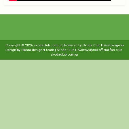
Copyright ©
2026
skodaclub.com.gr
| Powered by
Skoda Club Πελοποννήσου
Design by
Skoda designer team
| Skoda Club Πελοποννήσου
οfficial fan club
-
skodaclub.com.gr