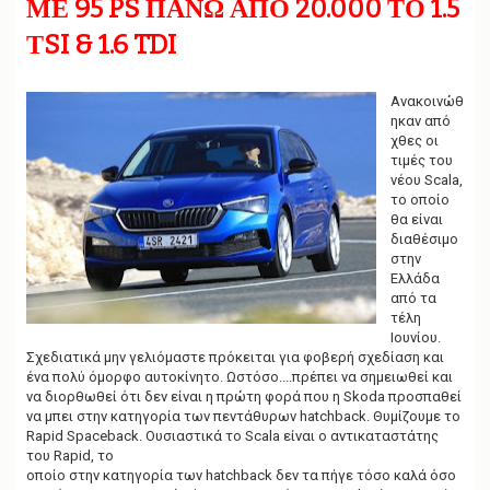
ΜΕ 95 PS ΠΑΝΩ ΑΠΟ 20.000 ΤΟ 1.5
g
a
ΤSI & 1.6 TDI
t
i
o
n
Ανακοινώθ
ηκαν από
χθες οι
τιμές του
νέου Scala,
το οποίο
θα είναι
διαθέσιμο
στην
Ελλάδα
από τα
τέλη
Ιουνίου.
Σχεδιατικά μην γελιόμαστε πρόκειται για φοβερή σχεδίαση και
ένα πολύ όμορφο αυτοκίνητο. Ωστόσο....πρέπει να σημειωθεί και
να διορθωθεί ότι δεν είναι η πρώτη φορά που η Skoda προσπαθεί
να μπει στην κατηγορία των πεντάθυρων hatchback. Θυμίζουμε το
Rapid Spaceback. Ουσιαστικά το Scala είναι ο αντικαταστάτης
του Rapid, το
οποίο στην κατηγορία των hatchback δεν τα πήγε τόσο καλά όσο