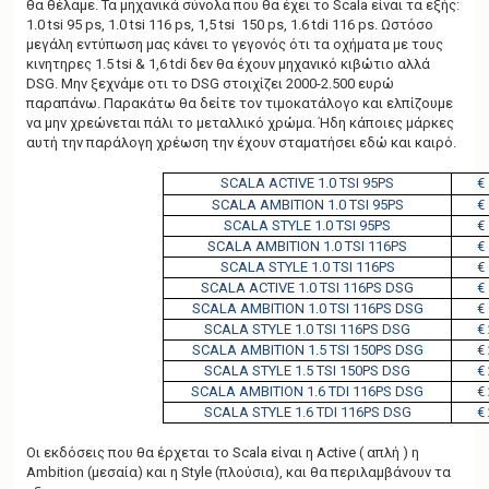
θα θέλαμε. Τα μηχανικά σύνολα που θα έχει το Scala είναι τα εξής:
1.0 tsi 95 ps, 1.0 tsi 116 ps, 1,5 tsi 150 ps, 1.6 tdi 116 ps. Ωστόσο
μεγάλη εντύπωση μας κάνει το γεγονός ότι τα οχήματα με τους
κινητηρες 1.5 tsi & 1,6 tdi δεν θα έχουν μηχανικό κιβώτιο αλλά
DSG. Μην ξεχνάμε οτι το DSG στοιχίζει 2000-2.500 ευρώ
παραπάνω. Παρακάτω θα δείτε τον τιμοκατάλογο και ελπίζουμε
να μην χρεώνεται πάλι το μεταλλικό χρώμα. Ήδη κάποιες μάρκες
αυτή την παράλογη χρέωση την έχουν σταματήσει εδώ και καιρό.
SCALA ACTIVE 1.0 TSI 95PS
€
SCALA AMBITION 1.0 TSI 95PS
€
SCALA STYLE 1.0 TSI 95PS
€
SCALA AMBITION 1.0 TSI 116PS
€
SCALA STYLE 1.0 TSI 116PS
€
SCALA ACTIVE 1.0 TSI 116PS DSG
€
SCALA AMBITION 1.0 TSI 116PS DSG
€
SCALA STYLE 1.0 TSI 116PS DSG
€
SCALA AMBITION 1.5 TSI 150PS DSG
€
SCALA STYLE 1.5 TSI 150PS DSG
€
SCALA AMBITION 1.6 TDI 116PS DSG
€
SCALA STYLE 1.6 TDI 116PS DSG
€
Οι εκδόσεις που θα έρχεται το Scala είναι η Active ( απλή ) η
Αmbition (μεσαία) και η Style (πλούσια), και θα περιλαμβάνουν τα