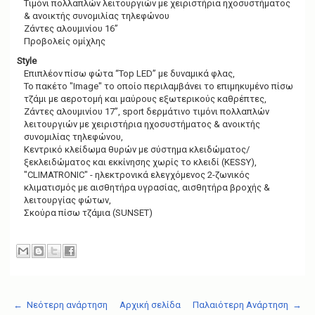
Tιμόνι πολλαπλών λειτουργιών με χειριστήρια ηχοσυστήματος
& ανοικτής συνομιλίας τηλεφώνου
Zάντες αλουμινίου 16”
Προβολείς ομίχλης
Style
Επιπλέον πίσω φώτα “Top LED” με δυναμικά φλας,
Το πακέτο "Image" το οποίο περιλαμβάνει το επιμηκυμένο πίσω
τζάμι με αεροτομή και μαύρους εξωτερικούς καθρέπτες,
Ζάντες αλουμινίου 17”, sport δερμάτινο τιμόνι πολλαπλών
λειτουργιών με χειριστήρια ηχοσυστήματος & ανοικτής
συνομιλίας τηλεφώνου,
Κεντρικό κλείδωμα θυρών με σύστημα κλειδώματος/
ξεκλειδώματος και εκκίνησης χωρίς το κλειδί (ΚESSY),
"CLIMATRONIC" - ηλεκτρονικά ελεγχόμενος 2-ζωνικός
κλιματισμός με αισθητήρα υγρασίας, αισθητήρα βροχής &
λειτουργίας φώτων,
Σκούρα πίσω τζάμια (SUNSET)
← Νεότερη ανάρτηση
Αρχική σελίδα
Παλαιότερη Ανάρτηση →