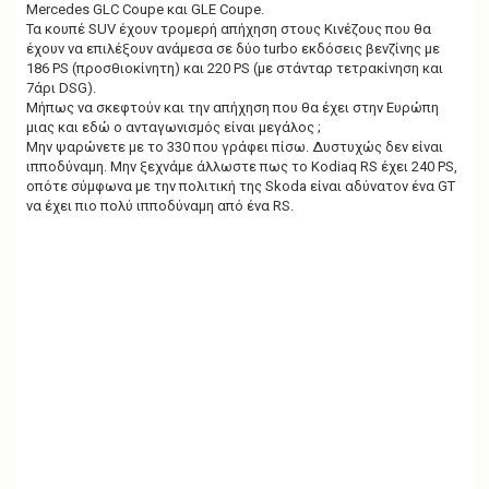
Mercedes GLC Coupe και GLE Coupe.
Τα κουπέ SUV έχουν τρομερή απήχηση στους Κινέζους που θα
έχουν να επιλέξουν ανάμεσα σε δύο turbo εκδόσεις βενζίνης με
186 PS (προσθιοκίνητη) και 220 PS (με στάνταρ τετρακίνηση και
7άρι DSG).
Μήπως να σκεφτούν και την απήχηση που θα έχει στην Ευρώπη
μιας και εδώ ο ανταγωνισμός είναι μεγάλος ;
Mην ψαρώνετε με το 330 που γράφει πίσω. Δυστυχώς δεν είναι
ιπποδύναμη. Μην ξεχνάμε άλλωστε πως το Kodiaq RS έχει 240 PS,
οπότε σύμφωνα με την πολιτική της Skoda είναι αδύνατον ένα GT
να έχει πιο πολύ ιπποδύναμη από ένα RS.