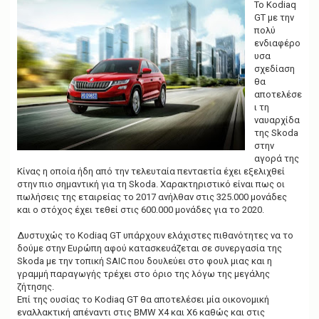
g
Το Kodiaq
a
GT με την
t
πολύ
i
ενδιαφέρο
o
υσα
n
σχεδίαση
θα
αποτελέσε
ι τη
ναυαρχίδα
της Skoda
στην
αγορά της
Κίνας η οποία ήδη από την τελευταία πενταετία έχει εξελιχθεί
στην πιο σημαντική για τη Skoda. Χαρακτηριστικό είναι πως οι
πωλήσεις της εταιρείας το 2017 ανήλθαν στις 325.000 μονάδες
και ο στόχος έχει τεθεί στις 600.000 μονάδες για το 2020.
Δυστυχώς το Kodiaq GT υπάρχουν ελάχιστες πιθανότητες να το
δούμε στην Ευρώπη αφού κατασκευάζεται σε συνεργασία της
Skoda με την τοπική SAIC που δουλεύει στο φουλ μιας και η
γραμμή παραγωγής τρέχει στο όριο της λόγω της μεγάλης
ζήτησης.
Επί της ουσίας το Kodiaq GT θα αποτελέσει μία οικονομική
εναλλακτική απέναντι στις BMW X4 και X6 καθώς και στις