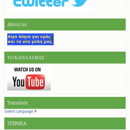
About us
ΤΟ ΚΑΝΑΛΙ ΜΑΣ
Translate
Select Language
▼
TEXNIKA