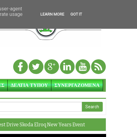
 user-agent
erate usage
LEARN MORE
GOT IT
ΕΣ
ΔΕΛΤΙΑ ΤΥΠΟΥ
ΣΥΝΕΡΓΑΖΟΜΕΝΑ
est Drive Skoda Elroq New Years Event