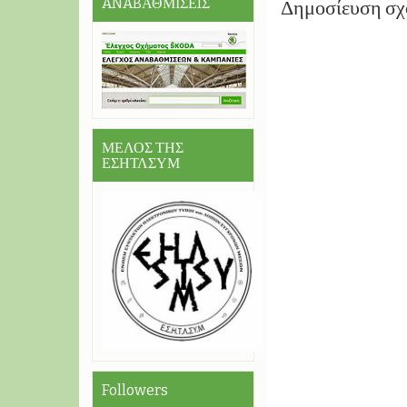
ANABΑΘΜΙΣΕIΣ
Δημοσίευση σχ
ΜΕΛΟΣ ΤΗΣ
ΕΣΗΤΛΣΥΜ
Followers