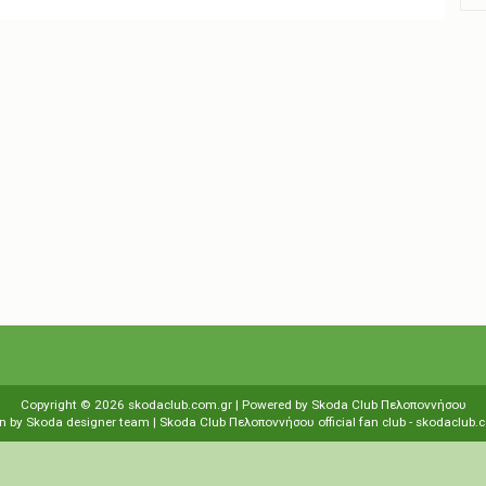
Copyright ©
2026
skodaclub.com.gr
| Powered by
Skoda Club Πελοποννήσου
n by
Skoda designer team
| Skoda Club Πελοποννήσου
οfficial fan club
-
skodaclub.