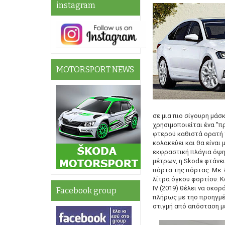
instagram
MOTORSPORT NEWS
σε μια πιο σίγουρη μάσκ
χρησιμοποιείται ένα "π
φτερού καθιστά ορατή τ
κολακεύει και θα είναι
εκφραστική πλάγια όψη 
μέτρων, η Skoda φτάνει
πόρτα της πόρτας. Με 
λίτρα όγκου φορτίου. Κ
IV (2019) θέλει να σκορ
Facebook group
πλήρως με τηο προηγμέν
στιγμή από απόσταση 