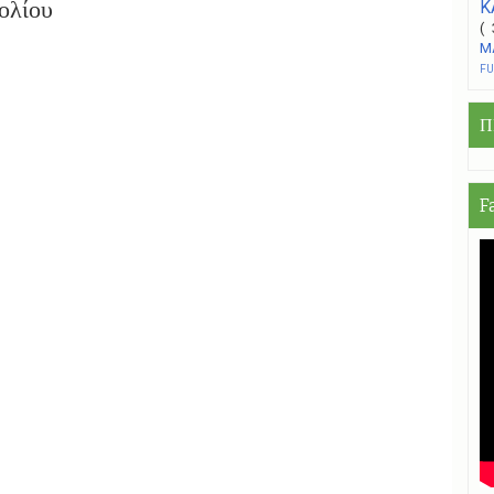
ολίου
Κ
(
Μ
F
Π
F