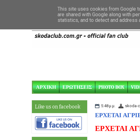
This site uses cookies from Google to 
are shared with Google along with per
statistics, and to detect and address
ΑΡΧΙΚΗ
ΕΡΩΤΗΣΕΙΣ
PHOTO BOX
VID
5:48 μ.μ.
skoda-c
Like us on facebook
ΕΡΧΕΤΑΙ ΑΓΡΙ
ΕΡΧΕΤΑΙ ΑΓ