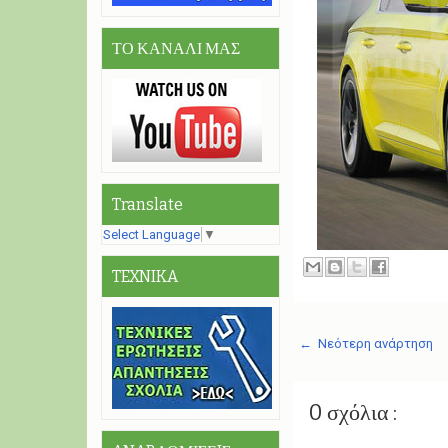
ΤΟ ΚΑΝΑΛΙ ΜΑΣ
Translate
Select Language
▼
TEXNIKA
← Νεότερη ανάρτηση
0 σχόλια :