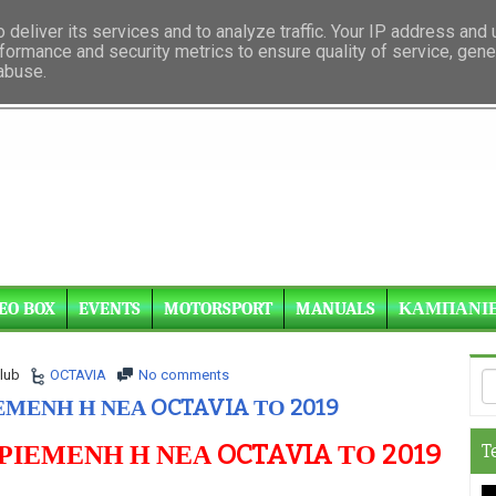
deliver its services and to analyze traffic. Your IP address and
formance and security metrics to ensure quality of service, gen
 abuse.
EO BOX
EVENTS
MOTORSPORT
MANUALS
ΚΑΜΠΑΝΙ
lub
OCTAVIA
No comments
ΕΜΕΝΗ Η ΝΕΑ OCTAVIA ΤΟ 2019
ΡΙΕΜΕΝΗ Η ΝΕΑ OCTAVIA ΤΟ 2019
T