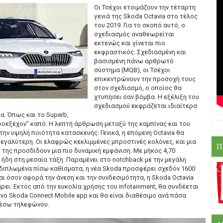
Οι Τσέχοι ετοιμάζουν την τέταρτη
γενιά της Skoda Octavia στο τέλος
του 2019. Για το σκοπό αυτό, ο
σχεδιασμός αναθεωρείται
εκτενώς και γίνεται πιο
εκφραστικός. Σχεδιασμένη και
βασισμένη πάνω αρθρωτό
σύστημα (MQB), οι Τσέχοι
επικεντρώνουν την προσοχή τους
στον σχεδιασμό, ο οποίος θα
χτυπήσει σαν βόμβα. Η εξέλιξη του
σχεδιασμού εκφράζεται ιδιαίτερα
α. Όπως και το Superb,
ροεξέχον" καπό. Η λεπτή άρθρωση μεταξύ της καμπίνας και του
ην υψηλή ποιότητα κατασκευής. Γενικά, η επόμενη Octavia θα
 μεγαλύτερη. Οι ελαφρώς κεκλιμμένες μπροστινές κολόνες, και μια
Π
της προσδίδουν μια πιο δυναμική εμφάνιση. Με μήκος 4,70
 ήδη στη μεσαία τάξη. Παραμένει στο notchback με την μεγάλη
διπλωμένα πίσω καθίσματα, η νέα Skoda προσφέρει σχεδόν 1600
αι όσον αφορά την άνεση και την συνδεσιμότητα, η Skoda Octavia
άρει: Εκτός από την ευκολία χρήσης του infotainment, θα συνδέεται
ο Skoda Connect Mobile app και θα είναι διαθέσιμο ανά πάσα
μέσω τηλεφώνου.