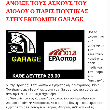
g
ΑΝΟΙΞΕ ΤΟΥΣ ΑΣΚΟΥΣ ΤΟΥ
a
t
ΑΙΟΛΟΥ Ο ΠΑΡΙΣ ΠΟΝΤΙΚΑΣ
i
ΣΤΗΝ ΕΚΠΟΜΠΗ GARAGE
o
n
Πολλά
ακούστηκα
ν και
γράφτηκαν
τον
τελευταίο
καιρό στα
social
media για
τον θεσμό
του
"Αυτοκινήτ
ου της Χρονιάς". Έτσι λοιπόν ο έγκριτος δημοσιογράφος Πάρις
Ποντίκας στην χθεσινή εκπομπή του -Garage- που μεταδίδεται
από την ΕΡΑ ΣΠΟΡ 101,8 είχε θέμα
το"Αυτοκίνητο της Χρονιάς" με καλεσμένο τον πρόεδρο του
θεσμού κ. Πάνο Φιλιππακόπουλο ο οποίος δέχτηκε ερωτήσεις και
εξήγησε πως λειτουργεί ο θεσμός. Απορίες λύθηκαν, άλλες