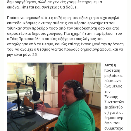
δημιουργήθηκαν, αλλά σε γενικές γραμμές πήραμε μια
εικόνα....έπεται και συνέχεια ; Θα δούμε...
Πρέπει να σημειωθεί ότι η συζήτηση που εξελίχτηκε είχε υψηλό
επίπεδο, κόσμιες αντιπαραθέσεις και κέραια ερωτήματα που
τέθηκαν στον πρόεδρο τόσο από τον οικοδεσπότη όσο και από
ακροατές και δημοσιογράφους. Πιο ηχηρή ήταν η παρέμβαση του
κ.Τάκη Τρακουσέλη ο οποίος εξήγησε τους λόγους που
αποχώρησε από το θεσμό, καθώς επίσης έκανε ξανά την πρόταση
του να ανοίξει ο θεσμός για πιο πολλούς δημοσιογράφους, και να
μην είναι μόνο 25.
Αυτή η
πρόταση
με βρίσκει
σύμφωνο
(ως μέλος
της
Ένωσης
Συντακτών
Διαδικτύο
υ ) γιατί οι
δημοσιογρ
άφοι που
συμμετέχο