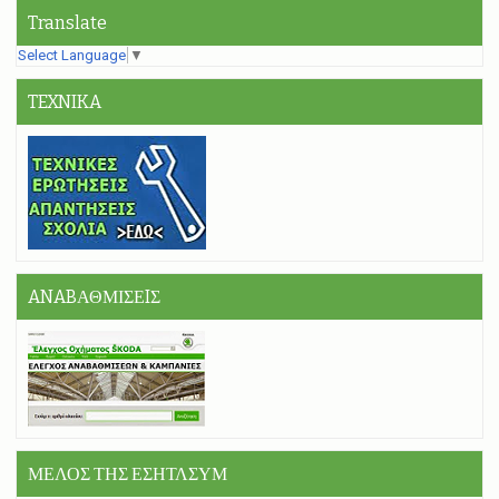
Translate
Select Language
▼
TEXNIKA
ANABΑΘΜΙΣΕIΣ
ΜΕΛΟΣ ΤΗΣ ΕΣΗΤΛΣΥΜ