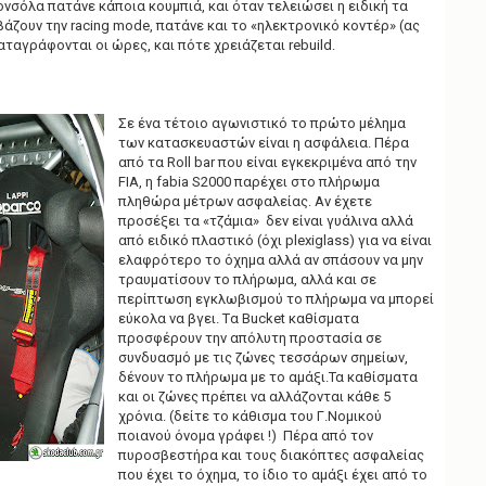
ονσόλα πατάνε κάποια κουμπιά, και όταν τελειώσει η ειδική τα
βάζουν την racing mode, πατάνε και το «ηλεκτρονικό κοντέρ» (ας
καταγράφονται οι ώρες, και πότε χρειάζεται rebuild.
Σε ένα τέτοιο αγωνιστικό το πρώτο μέλημα
των κατασκευαστών είναι η ασφάλεια. Πέρα
από τα Roll bar που είναι εγκεκριμένα από την
FIA, η fabia S2000 παρέχει στο πλήρωμα
πληθώρα μέτρων ασφαλείας. Αν έχετε
προσέξει τα «τζάμια» δεν είναι γυάλινα αλλά
από ειδικό πλαστικό (όχι plexiglass) για να είναι
ελαφρότερο το όχημα αλλά αν σπάσουν να μην
τραυματίσουν το πλήρωμα, αλλά και σε
περίπτωση εγκλωβισμού το πλήρωμα να μπορεί
εύκολα να βγει. Tα Bucket καθίσματα
προσφέρουν την απόλυτη προστασία σε
συνδυασμό με τις ζώνες τεσσάρων σημείων,
δένουν το πλήρωμα με το αμάξι.Τα καθίσματα
και οι ζώνες πρέπει να αλλάζονται κάθε 5
χρόνια. (δείτε το κάθισμα του Γ.Νομικού
ποιανού όνομα γράφει !) Πέρα από τον
πυροσβεστήρα και τους διακόπτες ασφαλείας
που έχει το όχημα, το ίδιο το αμάξι έχει από το