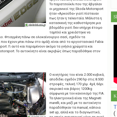
Το παρατσούκλι που της έβγαλαν
οι μηχανικοί της Skoda Motorsport
ήταν «Αρκούδα» γιατί πίστευαν
S
πως ήταν η τελευταία. Μάλιστα η
κατασκευή της καθυστέρησε μια
βδομάδα γιατί δεν υπήρχε έτοιμο
ταμπλό και χρειάστηκε να
ο. Φτιαγμένη πάνω σε ολοκαίνουργιο σασί, σχεδόν τα
που έχουν μπει πάνω στο αμάξι είναι από το εργοστασιακό Fabia
port. Γι αυτό και παραμένουν ακόμα τα γνήσια χρώματα και
otorsport. Το αυτοκίνητο είναι ακριβώς όπως παραδόθηκε στον
Ο κινητήρας του είναι 2.000 κυβικά,
αποδίδει σχεδόν 290 hp στις 8.500
στροφές, τελική 170 χλμ. 4χ4, 6άρι
σειριακό και βάρος 1200kg
σύμφωνα με τον κανονισμό της FIA.
Κ
Τα ηλεκτρονικά είναι της Magneti
marelli, και μαζί με το αυτοκίνητο
παραδόθηκαν τα manual, κάποια
set up, αλλά και το διαγνωστικό,
το οποίο αντιστοιχεί μόνο σε αυτό