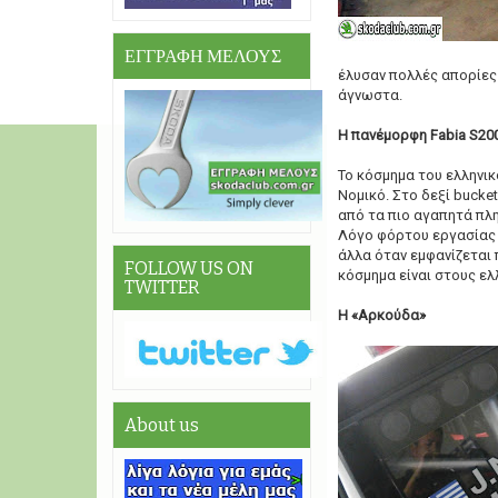
ΕΓΓΡΑΦΗ ΜΕΛΟΥΣ
έλυσαν πολλές απορίες
άγνωστα.
Η πανέμορφη Fabia S20
Το κόσμημα του ελληνικ
Νομικό. Στο δεξί bucke
από τα πιο αγαπητά πλ
Λόγο φόρτου εργασίας τ
άλλα όταν εμφανίζεται 
FOLLOW US ON
κόσμημα είναι στους ελ
TWITTER
Η «Αρκούδα»
About us