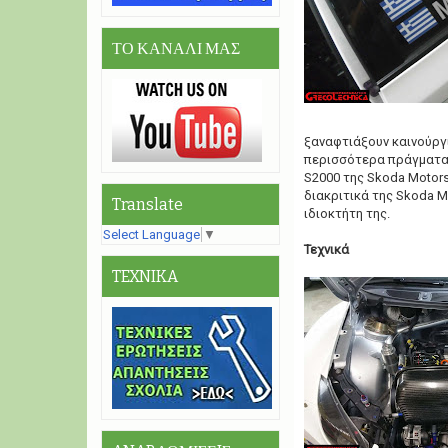
ΤΟ ΚΑΝΑΛΙ ΜΑΣ
ξαναφτιάξουν καινούργι
περισσότερα πράγματα 
S2000 της Skoda Motors
διακριτικά της Skoda M
Translate
ιδιοκτήτη της.
Select Language
▼
Τεχνικά
TEXNIKA