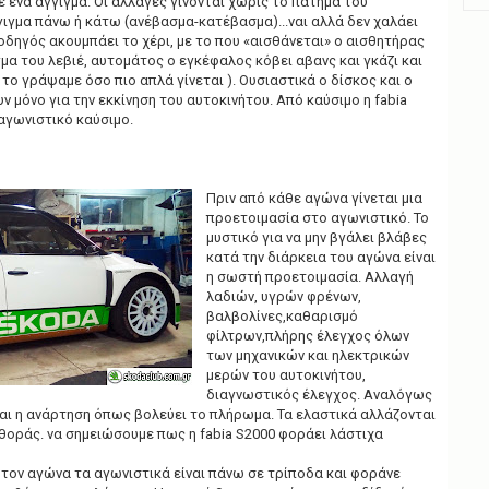
 ένα άγγιγμα. Οι αλλαγές γίνονται χωρίς το πάτημα του
γιγμα πάνω ή κάτω (ανέβασμα-κατέβασμα)...ναι αλλά δεν χαλάει
 οδηγός ακουμπάει το χέρι, με το που «αισθάνεται» ο αισθητήρας
γμα του λεβιέ, αυτομάτος ο εγκέφαλος κόβει αβανς και γκάζι και
 το γράψαμε όσο πιο απλά γίνεται ). Ουσιαστικά ο δίσκος και ο
 μόνο για την εκκίνηση του αυτοκινήτου. Aπό καύσιμο η fabia
 αγωνιστικό καύσιμο.
Πριν από κάθε αγώνα γίνεται μια
προετοιμασία στο αγωνιστικό. Το
μυστικό για να μην βγάλει βλάβες
κατά την διάρκεια του αγώνα είναι
η σωστή προετοιμασία. Αλλαγή
λαδιών, υγρών φρένων,
βαλβολίνες,καθαρισμό
φίλτρων,πλήρης έλεγχος όλων
των μηχανικών και ηλεκτρικών
μερών του αυτοκινήτου,
διαγνωστικός έλεγχος. Αναλόγως
αι η ανάρτηση όπως βολεύει το πλήρωμα. Τα ελαστικά αλλάζονται
θοράς. να σημειώσουμε πως η fabia S2000 φοράει λάστιχα
 τον αγώνα τα αγωνιστικά είναι πάνω σε τρίποδα και φοράνε