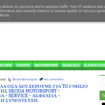
deliver its services and to analyze traffic. Your IP address and
formance and security metrics to ensure quality of service, gen
 abuse.
EO BOX
EVENTS
MOTORSPORT
MANUALS
ΚΑΜΠΑΝΙ
club
Škoda Motorsport
No comments
 ΟΛΑ ΟΣΑ ΔΕΝ ΞΕΡΟΥΜΕ ΓΙΑ TO ΓΝΗΣΙΟ
ΤΗΣ SKODA MOTORSPORT -
 - SERVICE - ΑΣΦΑΛΕΙΑ -
T
ΚΗ ΣΥΝΕΝΤΕΥΞΗ