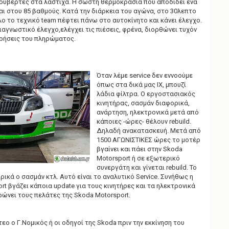
κουβέρτες στα λάστιχα. Η σωστή θερμοκρασία που αποδίδει ένα
αι στου 85 βαθμούς. Κατά την διάρκεια του αγώνα, στο 30λεπτο
όλο το τεχνικό team πέφτει πάνω στο αυτοκίνητο και κάνει έλεγχο.
διαγνωστικό έλεγχο,ελέγχει τις πιέσεις, φρένα, διορθώνει τυχόν
ρήσεις του πληρώματος.
Όταν λέμε service δεν εννοούμε
όπως στα δικά μας ΙΧ, μπουζί
λάδια φίλτρα. Ο εργοστασιακός
κινητήρας, σασμάν διαφορικά,
ανάρτηση, ηλεκτρονικά μετά από
κάποιες -ώρες- θέλουν rebuild.
Δηλαδή ανακατασκευή. Μετά από
1500 ΑΓΩΝΙΣΤΙΚΕΣ ώρες το μοτέρ
βγαίνει και πάει στην Skoda
Motorsport ή σε εξωτερικό
συνεργάτη και γίνεται rebuild. Το
ορικά ο σασμάν κτλ. Αυτό είναι το αναλυτικό Service. Συνήθως η
rt βγάζει κάποια update για τους κινητήρες και τα ηλεκτρονικά
ρώνει τους πελάτες της Skoda Motorsport.
ντεο ο Γ.Νομικός ή οι οδηγοί της Skoda πριν την εκκίνηση του