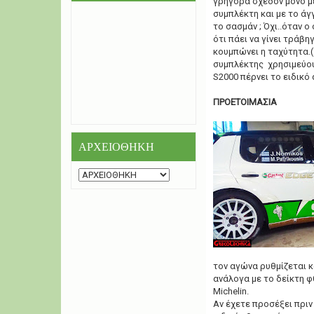
γρήγορα σχεδόν μόνο με
συμπλέκτη και με το άγ
το σασμάν ; Όχι..όταν ο
ότι πάει να γίνει τράβη
κουμπώνει η ταχύτητα.(
συμπλέκτης χρησιμεύουν
S2000 πέρνει το ειδικό
ΠΡΟΕΤΟΙΜΑΣΙΑ
ΑΡΧΕΙΟΘΗΚΗ
τον αγώνα ρυθμίζεται κ
ανάλογα με το δείκτη φ
Μichelin.
Αν έχετε προσέξει πριν