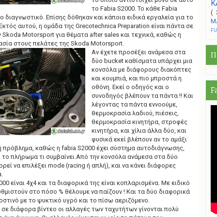
Κ
το Fabia S2000. Το κάθε Fabia
(
ίο διαγνωστικό. Eπίσης δόθηκαν και κάποια ειδικά εργαλεία για το
Μ
κτός αυτού, η ομάδα της Grecotechnica Preparation είναι πάντα σε
F
 Skoda Motorsport για θέματα after sales και τεχνικά, καθώς η
ασία στους πελάτες της Skoda Motorsport.
Αν έχετε προσέξει ανάμεσα στα
Π
δύο bucket καθίσματα υπάρχει μια
κονσόλα με διάφορους διακόπτες
και κουμπιά, και πιο μπροστά η
οθόνη. Εκεί ο οδηγός και ο
F
συνοδηγός βλέπουν τα πάντα !! Και
λέγοντας τα πάντα εννοούμε,
θερμοκρασία λαδιού, πιέσεις,
θερμοκρασία κινητήρα, στροφές
κινητήρα, και χίλια άλλα δύο, και
φυσικά εκεί βλέπουν αν το αμάξι
ή πρόβλημα, καθώς η fabia S2000 έχει σύστημα αυτοδιάγνωσης,
 το πλήρωμα τι συμβαίνει.Από την κονσόλα ανάμεσα στα δύο
εί να επιλέξει mode (racing ή απλή), και να κάνει διάφορες
.
00 είναι 4χ4 και τα διαφορικά της είναι κοπλαρισμένα. Με ειδικό
θμιστούν στο πόσο % θέλουμε να παίζουν ! Και τα δύο διαφορικά
οστινό με το ψυκτικό υγρό και το πίσω αεριζόμενο.
 σε διάφορα βίντεο οι αλλαγές των ταχυτήτων γίνονται πολύ