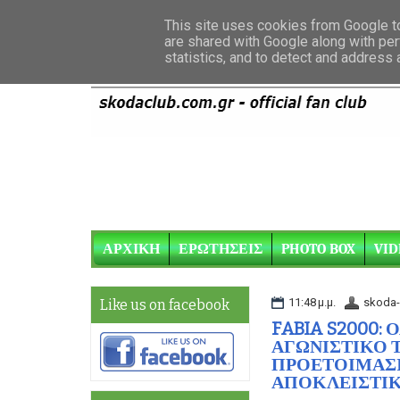
This site uses cookies from Google to 
are shared with Google along with per
statistics, and to detect and address
ΑΡΧΙΚΗ
ΕΡΩΤΗΣΕΙΣ
PHOTO BOX
VID
11:48 μ.μ.
skoda-
Like us on facebook
FABIA S2000:
ΑΓΩΝΙΣΤΙΚΟ 
ΠΡΟΕΤΟΙΜΑΣΙΑ
ΑΠΟΚΛΕΙΣΤΙ