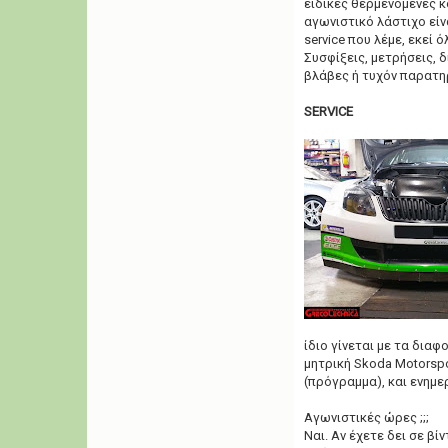
ειδικές θερμενόμενες 
αγωνιστικό λάστιχο είν
service που λέμε, εκεί 
Συσφίξεις, μετρήσεις, 
βλάβες ή τυχόν παρατη
SERVICE
ίδιο γίνεται με τα διαφ
μητρική Skoda Motorspo
(πρόγραμμα), και ενημε
Αγωνιστικές ώρες ;;;
Ναι. Αν έχετε δει σε βί