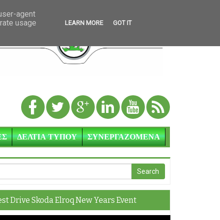
 user-agent
erate usage
LEARN MORE
GOT IT
ΕΣ
ΔΕΛΤΙΑ ΤΥΠΟΥ
ΣΥΝΕΡΓΑΖΟΜΕΝΑ
est Drive Skoda Elroq New Years Event