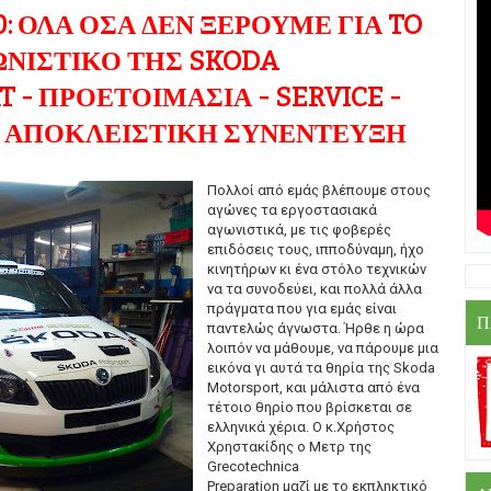
0: ΟΛΑ ΟΣΑ ΔΕΝ ΞΕΡΟΥΜΕ ΓΙΑ TO
ΩΝΙΣΤΙΚΟ ΤΗΣ SKODA
 - ΠΡΟΕΤΟΙΜΑΣΙΑ - SERVICE -
- ΑΠΟΚΛΕΙΣΤΙΚΗ ΣΥΝΕΝΤΕΥΞΗ
Πολλοί από εμάς βλέπουμε στους
αγώνες τα εργοστασιακά
αγωνιστικά, με τις φοβερές
επιδόσεις τους, ιπποδύναμη, ήχο
κινητήρων κι ένα στόλο τεχνικών
να τα συνοδεύει, και πολλά άλλα
πράγματα που για εμάς είναι
Π
παντελώς άγνωστα. Ήρθε η ώρα
λοιπόν να μάθουμε, να πάρουμε μια
εικόνα γι αυτά τα θηρία της Skoda
Motorsport, και μάλιστα από ένα
τέτοιο θηρίο που βρίσκεται σε
ελληνικά χέρια. Ο κ.Χρήστος
Χρηστακίδης ο Μετρ της
Grecotechnica
Preparation μαζί με το εκπληκτικό