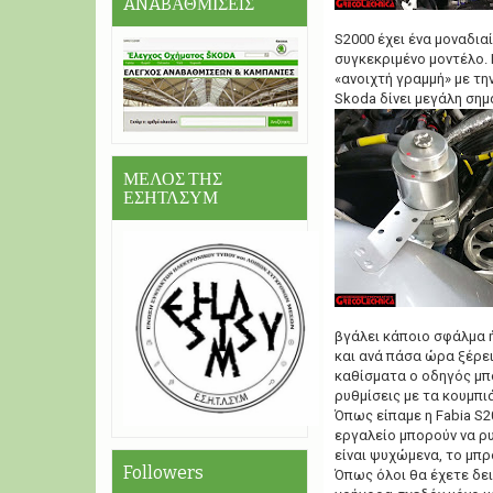
ANABΑΘΜΙΣΕIΣ
S2000 έχει ένα μοναδια
συγκεκριμένο μοντέλο. Ε
«ανοιχτή γραμμή» με την
Skoda δίνει μεγάλη σημ
ΜΕΛΟΣ ΤΗΣ
ΕΣΗΤΛΣΥΜ
βγάλει κάποιο σφάλμα 
και ανά πάσα ώρα ξέρει
καθίσματα ο οδηγός μπορ
ρυθμίσεις με τα κουμπιά
Όπως είπαμε η Fabia S20
εργαλείο μπορούν να ρυ
είναι ψυχώμενα, το μπρ
Followers
Όπως όλοι θα έχετε δει