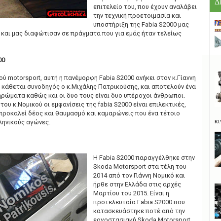
Δ
επιτελείο του, που έχουν αναλάβει
την τεχνική προετοιμασία και
υποστήριξη της Fabia S2000 μας
 και μας διαφώτισαν σε πράγματα που για εμάς ήταν τελείως
00
ού motorsport, αυτή η πανέμορφη Fabia S2000 ανήκει στον κ.Γίαννη
t κάθεται συνοδηγός ο κ.Μιχάλης Πατρικούσης, και αποτελούν ένα
ηρώματα καθώς και οι δυο τους είναι δυο υπέροχοι άνθρωποι.
ου κ.Νομικού οι εμφανίσεις της fabia S2000 είναι επιλεκτικές,
προκαλεί δέος και θαυμασμό και καμαρώνεις που ένα τέτοιο
κι
ληνικούς αγώνες.
Η Fabia S2000 παραγγέλθηκε στην
Skoda Motorsport στα τέλη του
2014 από τον Γιάννη Νομικό και
ήρθε στην Ελλάδα στις αρχές
Μαρτίου του 2015. Είναι η
προτελευταία Fabia S2000 που
κατασκευάστηκε ποτέ από την
εργοστασιακή Skoda Motorsport.