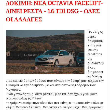
g
ΔΟΚΙΜΗ: NEA OCTAVIA FACELIFT-
a
t
ΔΙΝΕΙ ΡΕΣΤΑ - 1.6 TDI DSG - ΟΛΕΣ
i
ΟΙ ΑΛΛΑΓΕΣ
o
n
Πριν λίγες
μέρες
δοκιμάσαμ
ε την νέα
Octavia
facelift σε
μια
ομολογουμ
ένως
διαφορετι
κή δοκιμή
μιας και εκτός των δρόμων που κάναμε την δοκιμή μας, είχαμε την
ευκαιρία να την δοκιμάσουμε και στο αυτοκινητοδρόμιο των
Μεγάρων.
Είναι γεγονός πως "δίνει ρέστα", μιας και δεν έχουν γίνει μόνο
οπτικές αλλαγές. Πλέον
τολμάμε να πούμε πως είναι ένα αυτοκίνητο που σου κάνει όλα τα
κέφια. Θες κυριλέ ; είναι. Θες γκάζι και νεύρο ; έχει. Θες ομορφιά ;