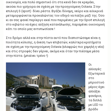
οικονομία, και πολύ σημαντικό ότι στα κενά δεν σε κρεμάει,
ακούει πιο γρήγορα σε σχέση με την προηγούμενη Octavia. Στην
επιλογή S (sport) δίνει ρέστα. Βγάζει δύναμη, νεύρο και ειλικρινά
μεταμορφώνεται προκαλώντας τον οδηγό να παίξει μαζί της. Όσο
κι αν σας φανεί περίεργο εκεί που περιμένεις με την Sport επιλογή
στο κιβώτιο να έχεις αύξηση κατανάλωσης, παραμένει οικονομική
κάτι το οποίο μας εντυπωσίασε !
Στο δρόμο αλλά και στην πίστα αυτό που διαπιστώσαμε είναι η
ποιότητα κύλισης, η άνεση των επιβατών, καλύτερα κρατήματα
σε σχέση με την προηγούμενη Octavia (ελαφρώς πιο χαμηλή η νέα)
και στις στροφές δεν γέρνει, ακόμα και όταν την πιέσαμε μέσα
στην πίστα. (μπαίνει τρένο !)
Οι
αλλαγές:
Eξωτερικά
στο
μπροστινό
μέρος έχει
αλλάξει
φανάρια,
τα διπλά
με LED το
βράδυ