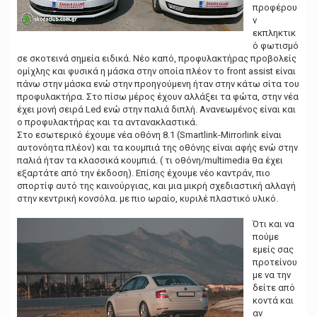
προφέρου
ν
εκπληκτικ
ό φωτισμό
σε σκοτεινά σημεία ειδικά. Νέο καπό, προφυλακτήρας προβολείς
ομίχλης και φυσικά η μάσκα στην οποία πλέον το front assist είναι
πάνω στην μάσκα ενώ στην προηγούμενη ήταν στην κάτω σίτα του
προφυλακτήρα. Στο πίσω μέρος έχουν αλλάξει τα φώτα, στην νέα
έχει μονή σειρά Led ενώ στην παλιά διπλή. Ανανεωμένος είναι και
ο προφυλακτήρας και τα αντανακλαστικά.
Στο εσωτερικό έχουμε νέα οθόνη 8.1 (Smartlink-Mirrorlink είναι
αυτονόητα πλέον) και τα κουμπιά της οθόνης είναι αφής ενώ στην
παλιά ήταν τα κλασσικά κουμπιά. ( τι οθόνη/multimedia θα έχει
εξαρτάτε από την έκδοση). Επίσης έχουμε νέο καντράν, πιο
σπορτίφ αυτό της καινούργιας, και μια μικρή σχεδιαστική αλλαγή
στην κεντρική κονσόλα. με πιο ωραίο, κυριλέ πλαστικό υλικό.
Ότι και να
πούμε
εμείς σας
προτείνου
με να την
δείτε από
κοντά και
αν