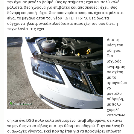
την έχει σε μεγάλο βαθμό. Θες κρατήματα ; έχει και πολύ καλά
μάλιστα. Θες χώρους για επιβάτες και αποσκευές ; έχει. Θες
δύναμη και ροπή ; έχει. Θες οικονομία καυσίμου; έχει και μάλιστα
είναι το μεγάλο ατού του νέου 1.6 TDI 116 PS. Θες όλα τα
σύγχρονα ηλεκτρονικά καλούδια και παροχές που σου δίνει η
τεχνολογία ; τις έχει.
Από τη
θέση του
οδηγού:
Πιο
ισχυρός
κινητήρας
σε σχέση
με το
προηγούμε
νο
μοντέλο,
αθόρυβη,
με πολύ
χαμηλή
κατανάλω
ση και ένα DSG πολύ καλά ρυθμισμένο, αναβαθμισμένο, σε κάνει
να μην θες να κατέβεις από την θέση του οδηγού. Στην επιλογή D
οι αλλαγές γίνονται εκεί που πρέπει για να προσφέρει απόλυτη