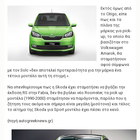
Εκτός όμως από
το Citigo, είπε
πως και τα
πλάνα της
μάρκας για pick-
up, το οποίο θα
βασιζόταν στο
Volkswagen
Amarok, θα
σταματήσουν
αφού σύμφωνα
με τον Solc «δεν αποτελεί προτεραιότητα για την μάρκα ένα
τέτοιο μοντέλο αυτή τη στιγμή.».
Να υπενθυμίσουμε πως η Skoda έχει σταματήσει να βγάζει την
έκδοση RS στην Fabia, δεν θα βγάλει νέο Roomster, τα pick up
μοντέλα (1990-2000) σταμάτησαν να παράγονται, παρόλο που η
ζήτηση τους ακόμα και σήμερα είναι μεγάλη (μισότονα) και τέλος
το αίτημα της Skoda για Sport μοντέλο έχει πέσει στο κενό.
(πηγή:autogreeknews.gr)