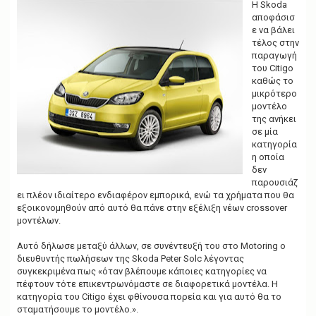
g
Η Skoda
a
αποφάσισ
t
ε να βάλει
i
τέλος στην
o
παραγωγή
n
του Citigo
καθώς το
μικρότερο
μοντέλο
της ανήκει
σε μία
κατηγορία
η οποία
δεν
παρουσιάζ
ει πλέον ιδιαίτερο ενδιαφέρον εμπορικά, ενώ τα χρήματα που θα
εξοικονομηθούν από αυτό θα πάνε στην εξέλιξη νέων crossover
μοντέλων.
Αυτό δήλωσε μεταξύ άλλων, σε συνέντευξή του στο Motoring ο
διευθυντής πωλήσεων της Skoda Peter Solc λέγοντας
συγκεκριμένα πως «όταν βλέπουμε κάποιες κατηγορίες να
πέφτουν τότε επικεντρωνόμαστε σε διαφορετικά μοντέλα. Η
κατηγορία του Citigo έχει φθίνουσα πορεία και για αυτό θα το
σταματήσουμε το μοντέλο.».