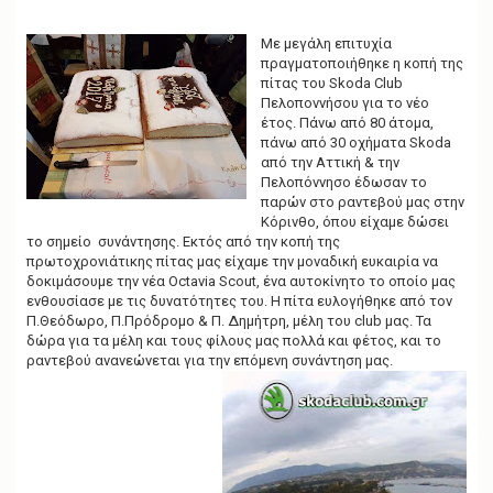
g
a
t
Με μεγάλη επιτυχία
i
πραγματοποιήθηκε η κοπή της
o
πίτας του Skoda Club
n
Πελοποννήσου για το νέο
έτος. Πάνω από 80 άτομα,
πάνω από 30 οχήματα Skoda
από την Αττική & την
Πελοπόννησο έδωσαν το
παρών στο ραντεβού μας στην
Κόρινθο, όπου είχαμε δώσει
το σημείο συνάντησης. Εκτός από την κοπή της
πρωτοχρονιάτικης πίτας μας είχαμε την μοναδική ευκαιρία να
δοκιμάσουμε την νέα Octavia Scout, ένα αυτοκίνητο το οποίο μας
ενθουσίασε με τις δυνατότητες του. Η πίτα ευλογήθηκε από τον
Π.Θεόδωρο, Π.Πρόδρομο & Π. Δημήτρη, μέλη του club μας. Τα
δώρα για τα μέλη και τους φίλους μας πολλά και φέτος, και το
ραντεβού ανανεώνεται για την επόμενη συνάντηση μας.