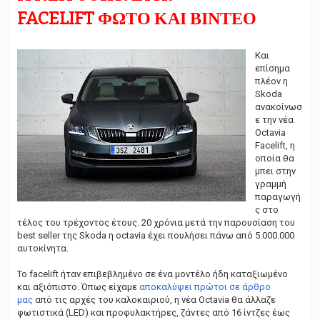
g
FACELIFT ΦΩΤΟ ΚΑΙ ΒΙΝΤΕΟ
a
t
i
o
Και
n
επίσημα
πλέον η
Skoda
ανακοίνωσ
ε την νέα
Octavia
Facelift, η
οποία θα
μπει στην
γραμμή
παραγωγή
ς στο
τέλος του τρέχοντος έτους. 20 χρόνια μετά την παρουσίαση του
best seller της Skoda η octavia έχει πουλήσει πάνω από 5.000.000
αυτοκίνητα.
Το facelift ήταν επιβεβλημένο σε ένα μοντέλο ήδη καταξιωμένο
και αξιόπιστο. Όπως είχαμε
αποκαλύψει πρώτοι σε άρθρο
μας
από τις αρχές του καλοκαιριού, η νέα Octavia θα άλλαζε
φωτιστικά (LED) και προφυλακτήρες, ζάντες από 16 ίντζες έως