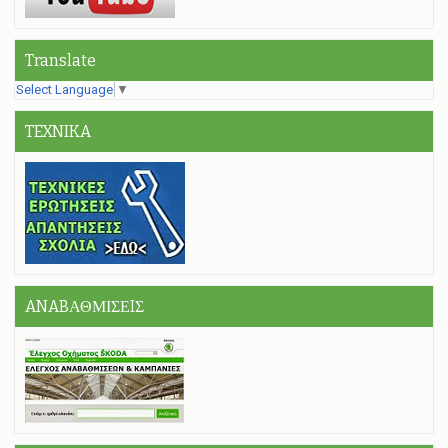
Translate
Select Language
▼
TEXNIKA
ANABΑΘΜΙΣΕIΣ