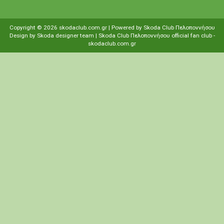
Copyright ©
2026
skodaclub.com.gr
| Powered by
Skoda Club Πελοποννήσου
Design by
Skoda designer team
| Skoda Club Πελοποννήσου
οfficial fan club
-
skodaclub.com.gr