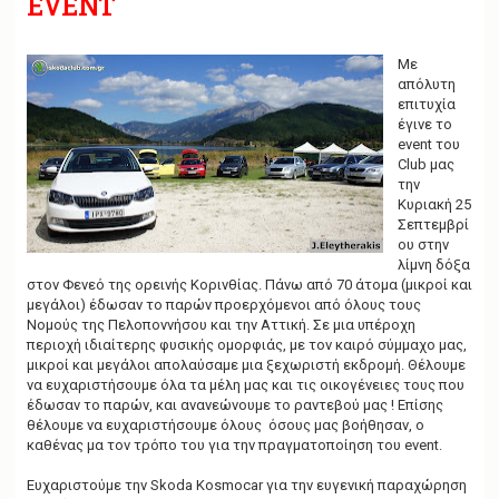
EVENT
g
a
t
i
Με
o
απόλυτη
n
επιτυχία
έγινε το
event του
Club μας
την
Κυριακή 25
Σεπτεμβρί
ου στην
λίμνη δόξα
στον Φενεό της ορεινής Κορινθίας. Πάνω από 70 άτομα (μικροί και
μεγάλοι) έδωσαν το παρών προερχόμενοι από όλους τους
Νομούς της Πελοποννήσου και την Αττική. Σε μια υπέροχη
περιοχή ιδιαίτερης φυσικής ομορφιάς, με τον καιρό σύμμαχο μας,
μικροί και μεγάλοι απολαύσαμε μια ξεχωριστή εκδρομή. Θέλουμε
να ευχαριστήσουμε όλα τα μέλη μας και τις οικογένειες τους που
έδωσαν το παρών, και ανανεώνουμε το ραντεβού μας ! Επίσης
θέλουμε να ευχαριστήσουμε όλους όσους μας βοήθησαν, ο
καθένας μα τον τρόπο του για την πραγματοποίηση του event.
Eυχαριστούμε την Skoda Kosmocar για την ευγενική παραχώρηση