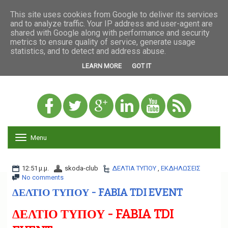
This site uses cookies from Google to deliver its services
and to analyze traffic. Your IP address and user-agent are
shared with Google along with performance and security
metrics to ensure quality of service, generate usage
statistics, and to detect and address abuse.
LEARN MORE
GOT IT
Menu
T
o
g
g
12:51 μ.μ.
skoda-club
ΔΕΛΤΙΑ ΤΥΠΟΥ
,
ΕΚΔΗΛΩΣΕΙΣ
l
No comments
e
ΔΕΛΤΙΟ ΤΥΠΟΥ - FABIA TDI EVENT
n
a
ΔΕΛΤΙΟ ΤΥΠΟΥ - FABIA TDI
v
i