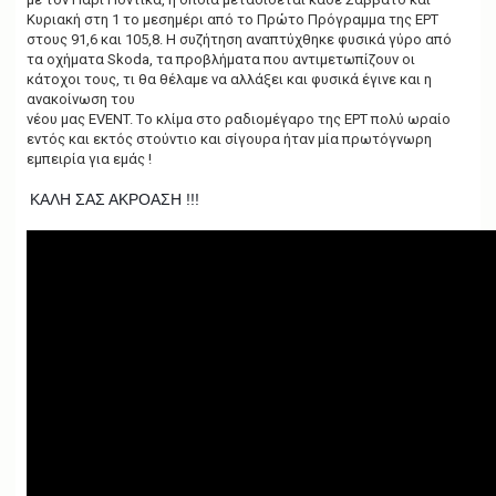
Κυριακή στη 1 το μεσημέρι από το Πρώτο Πρόγραμμα της ΕΡΤ
στους 91,6 και 105,8. Η συζήτηση αναπτύχθηκε φυσικά γύρο από
τα οχήματα Skoda, τα προβλήματα που αντιμετωπίζουν οι
κάτοχοι τους, τι θα θέλαμε να αλλάξει και φυσικά έγινε και η
ανακοίνωση του
νέου μας EVENT. Tο κλίμα στο ραδιομέγαρο της ΕΡΤ πολύ ωραίο
εντός και εκτός στούντιο και σίγουρα ήταν μία πρωτόγνωρη
εμπειρία για εμάς !
ΚΑΛΗ ΣΑΣ ΑΚΡΟΑΣΗ !!!