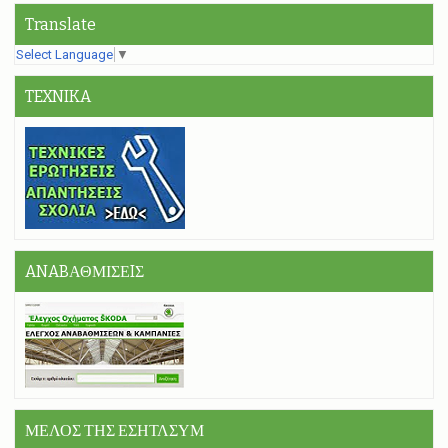
Translate
Select Language
▼
TEXNIKA
ANABΑΘΜΙΣΕIΣ
ΜΕΛΟΣ ΤΗΣ ΕΣΗΤΛΣΥΜ