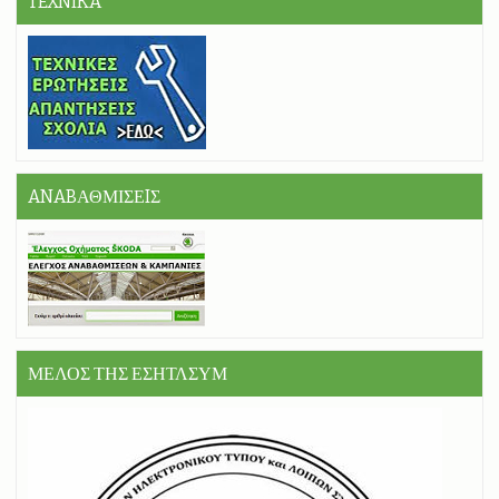
TEXNIKA
ANABΑΘΜΙΣΕIΣ
ΜΕΛΟΣ ΤΗΣ ΕΣΗΤΛΣΥΜ