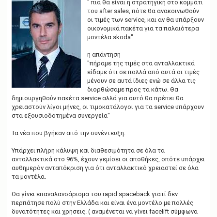
" πια θα είναι η στρατηγική στο κομμάτι
του after sales, πότε θα ανακοινωθούν
οι τιμές των service, και αν θα υπάρξουν
οικονομικά πακέτα για τα παλαιότερα
μοντέλα skoda"
η απάντηση
"πήραμε της τιμές στα ανταλλακτικά
είδαμε ότι σε πολλά από αυτά οι τιμές
μένουν σε αυτά ίδιες ενώ σε άλλα τις
διορθώσαμε προς τα κάτω. Θα
δημιουργηθούν πακέτα service αλλά για αυτό θα πρέπει θα
χρειαστούν λίγοι μήνες, οι τιμοκατάλογοι για τα service υπάρχουν
στα εξουσιοδοτημένα συνεργεία"
Τα νέα που βγήκαν από την συνέντευξη:
Υπάρχει πλήρη κάλυψη και διαθεσιμότητα σε όλα τα
ανταλλακτικά στο 96%, έχουν γεμίσει οι αποθήκες, οπότε υπάρχει
αυθημερόν ανταπόκριση για ότι ανταλλακτικό χρειαστεί σε όλα
τα μοντέλα.
Θα γίνει επαναλανσάρισμα του rapid spaceback γιατί δεν
περπάτησε πολύ στην Ελλάδα και είναι ένα μοντέλο με πολλές
δυνατότητες και χρήσεις. ( αναμένεται να γίνει facelift σύμφωνα