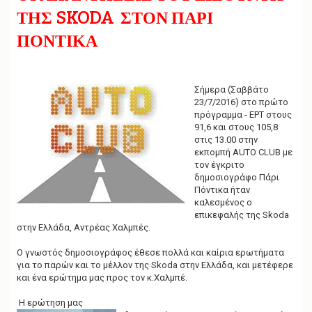
g
ΤΗΣ SKODA ΣΤΟΝ ΠΑΡΙ
a
t
ΠΟΝΤΙΚΑ
i
o
n
Σήμερα (Σαββάτο
23/7/2016) στο πρώτο
πρόγραμμα - EΡΤ στους
91,6 και στους 105,8
στις 13.00 στην
εκπομπή ΑUTO CLUB με
τον έγκριτο
δημοσιογράφο Πάρι
Πόντικα ήταν
καλεσμένος ο
επικεφαλής της Skoda
στην Ελλάδα, Αντρέας Χαλμπές.
Ο γνωστός δημοσιογράφος έθεσε πολλά και καίρια ερωτήματα
για το παρών και το μέλλον της Skoda στην Ελλάδα, και μετέφερε
και ένα ερώτημα μας προς τον κ.Χαλμπέ.
Η ερώτηση μας