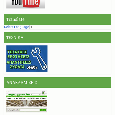
Translate
Select Language
▼
TEXNIKA
ANABΑΘΜΙΣΕIΣ