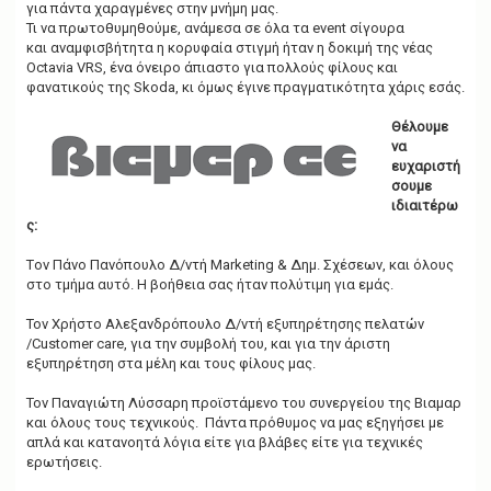
για πάντα χαραγμένες στην μνήμη μας.
Τι να πρωτοθυμηθούμε, ανάμεσα σε όλα τα event σίγουρα
και αναμφισβήτητα η κορυφαία στιγμή ήταν η δοκιμή της νέας
Octavia VRS, ένα όνειρο άπιαστο για πολλούς φίλους και
φανατικούς της Skoda, κι όμως έγινε πραγματικότητα χάρις εσάς.
Θέλουμε
να
ευχαριστή
σουμε
ιδιαιτέρω
ς:
Tον Πάνο Πανόπουλο Δ/ντή Marketing & Δημ. Σχέσεων, και όλους
στο τμήμα αυτό. Η βοήθεια σας ήταν πολύτιμη για εμάς.
Τον Χρήστο Αλεξανδρόπουλο Δ/ντή εξυπηρέτησης πελατών
/Customer care, για την συμβολή του, και για την άριστη
εξυπηρέτηση στα μέλη και τους φίλους μας.
Τον Παναγιώτη Λύσσαρη προϊστάμενο του συνεργείου της Βιαμαρ
και όλους τους τεχνικούς. Πάντα πρόθυμος να μας εξηγήσει με
απλά και κατανοητά λόγια είτε για βλάβες είτε για τεχνικές
ερωτήσεις.