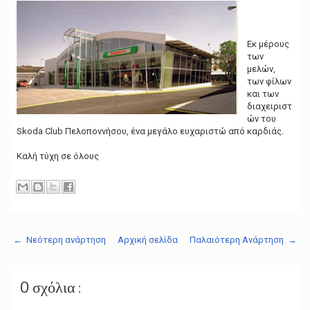
Εκ μέρους
των
μελών,
των φίλων
και των
διαχειριστ
ών του
Skoda Club Πελοποννήσου, ένα μεγάλο ευχαριστώ από καρδιάς.
Καλή τύχη σε όλους
← Νεότερη ανάρτηση
Αρχική σελίδα
Παλαιότερη Ανάρτηση →
0 σχόλια :