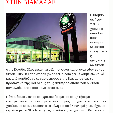
ΣΤΗΝ ΒΙΑΜΑΡ ΑΕ
g
a
t
i
Η Βιαμάρ
o
αε ήταν
n
για 37
χρόνια ο
αποκλειστ
ικός
αντιπρόσ
ωπος και
εισαγωγέα
ς
αυτοκινήτ
ων Skoda
στην Ελλάδα. Όλοι εμείς, τα μέλη, οι φίλοι και οι αναγνώστες του
Skoda Club Πελοποννήσου (skodaclub.com.gr) θέλουμε ειλικρινά
και από καρδιάς να ευχαριστήσουμε την Βιαμάρ αε και το
προσωπικό της, και όλους τους αντιπροσώπους του δικτύου
πανελλαδικά για όσα κάνατε για εμάς.
Πάντα δίπλα μας σε ότι χρειαστήκαμε, σε ότι ζητήσαμε,
καταφέρνοντας να κάνουμε το όνειρο μας πραγματικότητα και να
χαρίσουμε στους φίλους, στα μέλη και σε όλους εμάς που έχουμε
«τρέλα» με τα Skoda, στιγμές μοναδικές, στιγμές που θα μείνουν