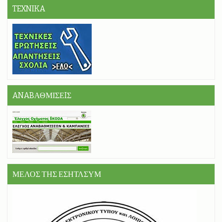
TEXNIKA
ANABΑΘΜΙΣΕIΣ
ΜΕΛΟΣ ΤΗΣ ΕΣΗΤΛΣΥΜ