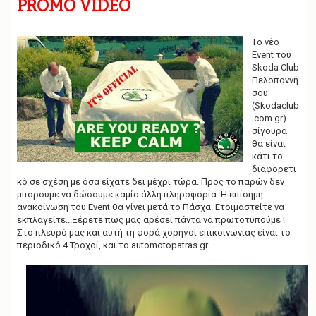
PROMO VIDEO
g
a
t
i
Tο νέο
o
Event του
n
Skoda Club
Πελοποννή
σου
(Skodaclub
.com.gr)
σίγουρα
θα είναι
κάτι το
διαφορετι
κό σε σχέση με όσα είχατε δει μέχρι τώρα. Προς το παρών δεν
μπορούμε να δώσουμε καμία άλλη πληροφορία. Η επίσημη
ανακοίνωση του Event θα γίνει μετά το Πάσχα. Ετοιμαστείτε να
εκπλαγείτε...Ξέρετε πως μας αρέσει πάντα να πρωτοτυπούμε !
Στο πλευρό μας και αυτή τη φορά χορηγοί επικοινωνίας είναι το
περιοδικό 4 Τροχοί, και το automotopatras.gr.