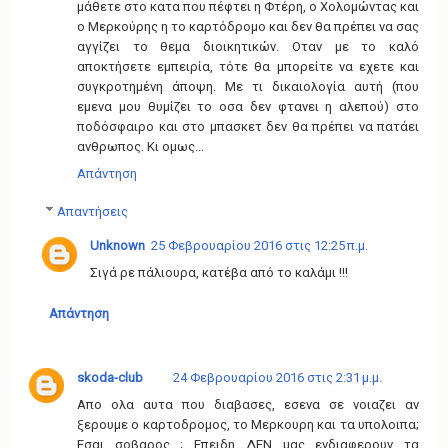
μάθετε στο κατα που πέφτει η Φτέρη, ο Χολομώντας και
ο Μερκούρης η το καρτόδρομο και δεν θα πρέπει να σας
αγγίζει το θεμα διοικητικών. Οταν με το καλό
αποκτήσετε εμπειρία, τότε θα μπορείτε να εχετε και
συγκροτημένη άποψη. Με τι δικαιολογία αυτή (που
εμενα μου θυμίζει το οσα δεν φτανει η αλεπού) στο
ποδόσφαιρο και στο μπασκετ δεν θα πρέπει να πατάει
ανθρωπος. Κι ομως...
Απάντηση
Απαντήσεις
Unknown
25 Φεβρουαρίου 2016 στις 12:25 π.μ.
Σιγά ρε πάλιουρα, κατέβα από το καλάμι !!!
Απάντηση
skoda-club
24 Φεβρουαρίου 2016 στις 2:31 μ.μ.
Απο ολα αυτα που διαβασες, εσενα σε νοιαζει αν
ξερουμε ο καρτοδρομος, το Μερκουρη και τα υπολοιπα;
Εσαι σοβαρος ; Επειδη ΔΕΝ μας ενδιαφερουν τα