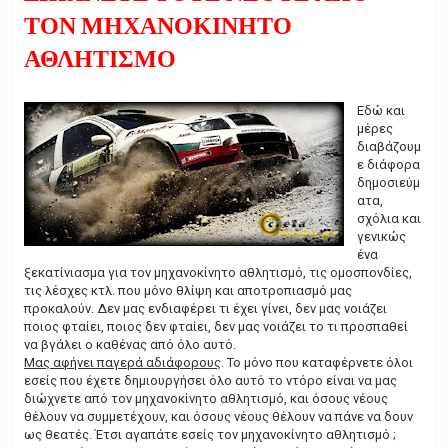
g
ΤΟΝ ΜΗΧΑΝΟΚΙΝΗΤΟ
a
t
ΑΘΛΗΤΙΣΜΟ
i
o
n
Εδώ και
μέρες
διαβάζουμ
ε διάφορα
δημοσιεύμ
ατα,
σχόλια και
γενικώς
ένα
ξεκατίνιασμα για τον μηχανοκίνητο αθλητισμό, τις ομοσπονδίες,
τις λέσχες κτλ. που μόνο θλίψη και αποτροπιασμό μας
προκαλούν. Δεν μας ενδιαφέρει τι έχει γίνει, δεν μας νοιάζει
ποιος φταίει, ποιος δεν φταίει, δεν μας νοιάζει το τι προσπαθεί
να βγάλει ο καθένας από όλο αυτό.
Μας αφήνει παγερά αδιάφορους
. Το μόνο που καταφέρνετε όλοι
εσείς που έχετε δημιουργήσει όλο αυτό το ντόρο είναι να μας
διώχνετε από τον μηχανοκίνητο αθλητισμό, και όσους νέους
θέλουν να συμμετέχουν, και όσους νέους θέλουν να πάνε να δουν
ως θεατές. Έτσι αγαπάτε εσείς τον μηχανοκίνητο αθλητισμό ;