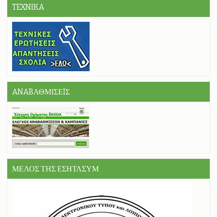
TEXNIKA
ANABΑΘΜΙΣΕIΣ
ΜΕΛΟΣ ΤΗΣ ΕΣΗΤΛΣΥΜ