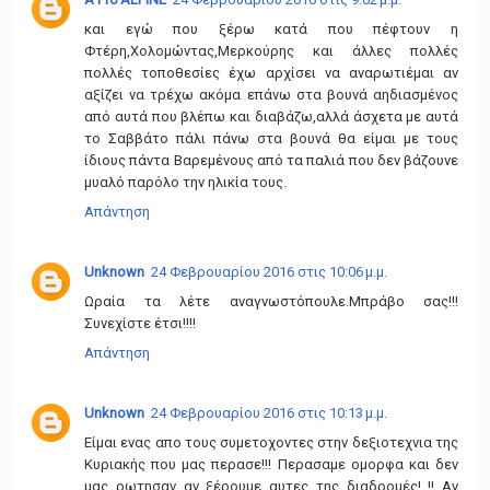
και εγώ που ξέρω κατά που πέφτουν η
Φτέρη,Χολομώντας,Μερκούρης και άλλες πολλές
πολλές τοποθεσίες έχω αρχίσει να αναρωτιέμαι αν
αξίζει να τρέχω ακόμα επάνω στα βουνά αηδιασμένος
από αυτά που βλέπω και διαβάζω,αλλά άσχετα με αυτά
το Σαββάτο πάλι πάνω στα βουνά θα είμαι με τους
ίδιους πάντα Βαρεμένους από τα παλιά που δεν βάζουνε
μυαλό παρόλο την ηλικία τους.
Απάντηση
Unknown
24 Φεβρουαρίου 2016 στις 10:06 μ.μ.
Ωραία τα λέτε αναγνωστόπουλε.Μπράβο σας!!!
Συνεχίστε έτσι!!!!
Απάντηση
Unknown
24 Φεβρουαρίου 2016 στις 10:13 μ.μ.
Είμαι ενας απο τους συμετοχοντες στην δεξιοτεχνια της
Κυριακής που μας περασε!!! Περασαμε ομορφα και δεν
μας ρωτησαν αν ξέρουμε αυτες της διαδρομές! !! Αν