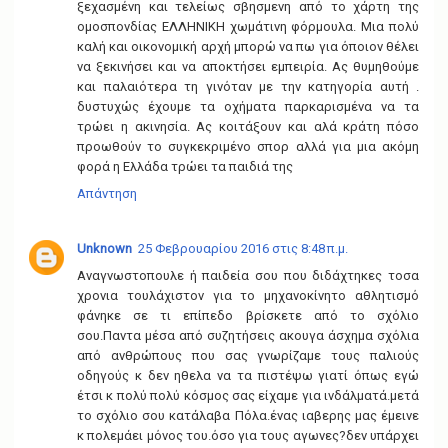
ξεχασμένη και τελείως σβησμενη από το χάρτη της
ομοσπονδίας ΕΛΛΗΝΙΚΗ χωμάτινη φόρμουλα. Μια πολύ
καλή και οικονομική αρχή μπορώ να πω για όποιον θέλει
να ξεκινήσει και να αποκτήσει εμπειρία. Ας θυμηθούμε
και παλαιότερα τη γινόταν με την κατηγορία αυτή .
δυστυχώς έχουμε τα οχήματα παρκαρισμένα να τα
τρώει η ακινησία. Ας κοιτάξουν και αλά κράτη πόσο
προωθούν το συγκεκριμένο σπορ αλλά για μια ακόμη
φορά η Ελλάδα τρώει τα παιδιά της
Απάντηση
Unknown
25 Φεβρουαρίου 2016 στις 8:48 π.μ.
Αναγνωστοπουλε ή παιδεία σου που διδάχτηκες τοσα
χρονια τουλάχιστον για το μηχανοκίνητο αθλητισμό
φάνηκε σε τι επίπεδο βρίσκετε από το σχόλιο
σου.Παντα μέσα από συζητήσεις ακουγα άσχημα σχόλια
από ανθρώπους που σας γνωρίζαμε τους παλιούς
οδηγούς κ δεν ηθελα να τα πιστέψω γιατί όπως εγώ
έτσι κ πολύ πολύ κόσμος σας είχαμε για ινδάλματά.μετά
το σχόλιο σου κατάλαβα Πόλα.ένας ιαβερης μας έμεινε
κ πολεμάει μόνος του.όσο για τους αγωνες?δεν υπάρχει