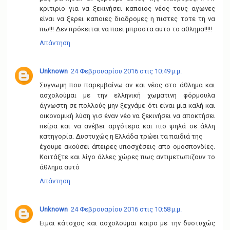
κριτιριο για να ξεκινήσει καποιος νέος τους αγωνες
είναι να ξερει καποιες διαδρομες η πιστες τοτε τη να
πω!!! Δεν πρόκειται να παει μπροστα αυτο το αθλημα!!!!!
Απάντηση
Unknown
24 Φεβρουαρίου 2016 στις 10:49 μ.μ.
Συγνωμη που παρεμβαίνω αν και νέος στο άθλημα και
ασχολούμαι με την ελληνική χωματινη φόρμουλα
άγνωστη σε πολλούς μην ξεχνάμε ότι είναι μία καλή και
οικονομική λύση γισ έναν νέο να ξεκινήσει να αποκτήσει
πείρα και να ανέβει αργότερα και πιο ψηλά σε άλλη
κατηγορία. Δυστυχώς η Ελλάδα τρώει τα παιδιά της
έχουμε ακούσει άπειρες υποσχέσεις απο ομοσπονδίες.
Κοιτάξτε και λίγο άλλες χώρες πως αντιμετωπιζουν το
άθλημα αυτό
Απάντηση
Unknown
24 Φεβρουαρίου 2016 στις 10:58 μ.μ.
Ειμαι κάτοχος και ασχολούμαι καιρο με την δυστυχώς