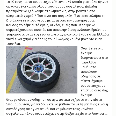
το ΙΧ τους και να συμμετέχουν. Ήταν πολύ ωραία γιατί όλα έγιναν
οργανωμένα και με όλους τους όρους ασφάλειας. Δηλαδή
προτιμάτε να ξεδίνουμε στα λιμανάκια, στην βούτα ή στο
ολυμπιακό χωριό ? Που είναι πιο ασφαλές ; Έχετε καταλάβει τη
ζημιά κάνετε στους νέους με αυτή σας την συμπεριφορά ;
Και σας το λέμε αυτό εμείς, οι νέοι, εμείς που θέλουμε να
συμμετέχουμε σε σωστές και ασφαλής διοργανώσεις. Εμείς που
χαιρόμαστε όταν έρχεται ένα νέο αγωνιστικό Skoda στην Ελλάδα,
γιατί είναι χαρά για όλους τους Έλληνες και όχι μόνο για εμάς
τους Fan.
Θυμηθείτε ότι
έχουμε
διοργανώσει στο
παρελθόν
μαθήματα
ασφαλούς
οδήγησης σε
πίστα, έχουμε
συμμετάσχει σε
επίσημο drag day,
έχουμε
διοργανώσει συνοδήγηση σε αγωνιστικά οχήματα στην πίστα
Σπαθοβουνίου, για να δουν και να μάθουν τα μέλη μας πως είναι η
συνοδήγηση σε αγωνιστικό, και να μάθουν τους κανόνες
ασφαλείας, τέλος συμμετείχαμε στην δεξιοτεχνία στο Λουτράκι.