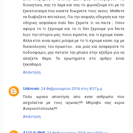
διοικητικα, σας το λεμε και σας το φωναζουμε οτι με το
ξεκατινιασμα που κανετε διωχνετε τους νεους. Μαθετε
να διαβαζετε επιτελους. Για την ασφαλη οδηγηση και την
οδηγικη ασφαλεια παλι δεν ξερετε τι να πειτε ; Οσον
αφορα το τι ξερουμε και το τι δεν ξερουμε για δειτε
λιγο την ιστορια μας, ποιοι ειμαστε, και τι εχουμε κανει.
Αλλα ετσι ειναι εμεις μιλαμε με το τι εχουμε κανει οχι με
δικαιολογιες του πρωκτου... και μιας και αναφερατε το
ποδοσφαιρο, μην πετατε την μπαλα στην εξεδρα για να
αλαξετε θεμα. Τα ερωτηματα στο αρθρο ειναι
ξεκαθαρα.
Απάντηση
Unknown
24 Φεβρουαρίου 2016 στις 8:37 μ.μ.
Πολυ ωραια απαντηση απο εναν ανθρωπο που
ασχολείται με τους αγωνες!!!! Μπραβο σας κυριε
Αναγνοστοπουλε!!!!
Απάντηση
A110 ALPINE
24 Φεβρουαρίου 2016 στις 9:02 μ.μ.