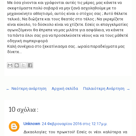
Με όσα γίνονται και γράφονται αυτές τις μέρες, μας κάνετε να
σκεφτόμαστε πολύ σοβαρά να μην ξανά ασχοληθούμε με το
μηχανοκίνητο αθλητισμό, αυτός είναι ο στόχος σας ; Αυτό θέλετε
τελικά ; Να διώξετε και τους θεατές στο τέλος ; Να γκρεμίζετε
είναι εύκολο, το δύσκολο είναι να χτίζετε. Εσείς οι επαγγελματίες
αγωνιζόμενοι θα έπρεπε να μας μιλάτε για ασφάλεια, να κάνετε
τα πάντα όλοι σας για να προσελκύσετε νέους και να τους μάθετέ
οδηγική συμπεριφορά
Καλή συνέχεια στο ξεκατίνιασμα σας...ωραία παραδείγματα μας
δίνετε...
← Νεότερη ανάρτηση
Αρχική σελίδα
Παλαιότερη Ανάρτηση →
10 σχόλια :
Unknown
24 Φεβρουαρίου 2016 στις 12:17 μ.μ.
Δικαολογίες του πρωκτού! Εσείς οι νέοι καλύτερα να