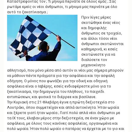
Καταστρέφοντας τον ; Τι μήνυμα περνάτε σε όλους εμάς ; Σας
ρωτάμε εμείς οι νέοι άνθρωποι, τι μήνυμα μας περνάτε με όλο
αυτό το ξεκατίνιασμα ;
Πριν λίγες μέρες
σκοτώθηκε ένας νέος
και δημοφιλής
άνθρωπος σε τροχαίο,
και άλλοι τόσοι νέοι
άνθρωποι σκοτώνονται
καθημερινά, κι εσείς
σκοτώνεστε για να
διαλύσετε τον
μηχανοκίνητο
αθλητισμό, που μόνο μέσα από αυτόν οι νέοι μας σήμερα μπορούν
να μάθουν πέντε πράγματα για την ασφάλεια και την ασφαλή
οδήγηση. Ο μόνος που φωνάζει για την οδική και οδηγική
ασφάλεια είναι ο Ιαβέρης, εσείς ενδιαφέρεστε μόνο για το
ξεκατίνιασμα, την δημαγωγία του πλήθους, το παιχνίδι
εντυπώσεων, και φυσικά το διέρρεε και βασίλευε.
Την Κυριακή στις 21 Φλεβάρη έγινε η πρώτη δεξιοτεχνία στο
Λουτράκι, όπου συμμετείχαν και απλά αυτοκίνητα. Ήταν ωραία
και ξέρετε γιατί ήταν ωραία ; Γιατί πολύ απλά νέοι άνθρωποι με
τα ΙΧ τους, έλαβαν μέρος στην δεξιοτεχνία, σε έναν χώρο με
ασφάλεια, με όλους τους κανόνες ασφαλείας, οργανωμένα και
πολύ ωραία. Ήταν πολύ ωραίο ο πατέρας να έρχεται με το γιο και