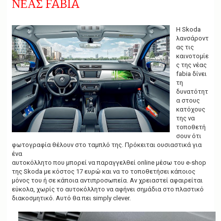
ΝΕΑΣ FABIA
g
a
t
i
Η Skoda
o
λανσάροντ
n
ας τις
καινοτομίε
ς της νέας
fabia δίνει
τη
δυνατότητ
α στους
κατόχους
της να
τοποθετή
σουν ότι
φωτογραφία θέλουν στο ταμπλό της. Πρόκειται ουσιαστικά για
ένα
αυτοκόλλητο που μπορεί να παραγγελθεί online μέσω του e-shop
της Skoda με κόστος 17 ευρώ και να το τοποθετήσει κάποιος
μόνος του ή σε κάποια αντιπροσωπεία. Αν χρειαστεί αφαιρείται
εύκολα, χωρίς το αυτοκόλλητο να αφήνει σημάδια στο πλαστικό
διακοσμητικό. Αυτό θα πει simply clever.