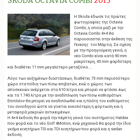
SKODA OCTAVIA COMBI
2013
g
a
t
H Skoda έδωσε τις πρώτες
i
φωτογραφίες της Octavia
o
Combi, η οποία μαζί με την
n
Octavia Combi 4×4 θα
παρουσιαστεί στην έκθεση της
Γενεύης τον Μάρτιη. Σε σχέση
με την προηγούμενη γενιά, η
νέα Combi είναι κατά 90 mm
μακρύτερη, 45 mm φαρδύτερη
και διαθέτει 11 mm μεγαλύτερο μεταξόνιο....
Λόγο των αυξημένων διαστάσεων, διαθέτει 73 mm περισσότερο
χώρο στα πόδια των πίσω επιβατών, ενώ ο χώρος των
αποσκευών ανέρχεται στα 610 λίτρα και μπορεί να φτάσει έως
και τα 1.740 λίτρα με την αναδίπλωση των πίσω καθισμάτων.
Επιπλέον θα μπορεί να αναδιπλωθεί και η πλάτη του καθίσματος
του συνοδηγού ώστε να γίνεται ευκολότερη η φόρτωση και η
μεταφορά μακριών αντικειμένων.
Η 4×4 έκδοση θα φορά την πέμπτη γενιά του συστήματος Haldex
που φορά και το νέο Golf 4Motion, ενώ μηχανικά θα φορά την ίδια
γκάμα κινητήρων TSI και TDI κινητήρων που φορά και η sedan
έκδοση.