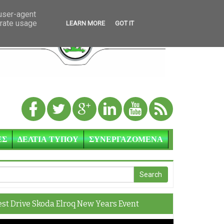
 user-agent
erate usage
LEARN MORE
GOT IT
ΕΣ
ΔΕΛΤΙΑ ΤΥΠΟΥ
ΣΥΝΕΡΓΑΖΟΜΕΝΑ
est Drive Skoda Elroq New Years Event