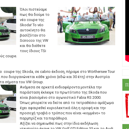
Όλοι πιστεύαμε
πως θα δούμε το
νέο coupe της
Skoda! Το νέο
αυτοκίνητο θα
βασίζόταν στο
Scirocco της VW
και θα διέθετε
τους ίδιους TSi
ύς coupe.
 coupe της Skoda, σε cabrio έκδοση, πήραμε στο Wörthersee Tour
 που διοργανώνεται κάθε χρόνο (εδώ και 30 έτη) στην Αυστρία
τα σήματα του VW Group.
Π
Ανάμεσα σε αρκετά ενδιαφέροντα μοντέλα την
παράσταση έκλεψε το πρωτότυπο της Skoda που
είναι βασισμένο στο αγωνιστικό Fabia RS 2000.
Όπως μπορείτε να δείτε από το τετραθέσιο αμάξωμα
έχει αφαιρεθεί κυριολεκτικά όλη η οροφή και την
προσοχή τραβά ο τρόπος που είναι «κομμένο» το
παρμπρίζ και τα παράθυρα.
Αξίζει να σημειωθεί πως στην ίδια εκδήλωση
ντεμπούτο έκανε το VW Golf GTI Edition 35 και το Audi