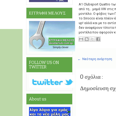
Α1 Clubsport Quattro τ
από τη… μαμά VW στις 
ΕΓΓΡΑΦΗ ΜΕΛΟΥΣ
μοντέλο. Ο φόβος των Γ
το Sirocco είναι πλέον έ
up! αλλά και με το αντί
δεν αναφέρουν τίποτα 
μοντέλα που αφορούν κυ
← Νεότερη ανάρτηση
FOLLOW US ON
TWITTER
0 σχόλια :
Δημοσίευση σχ
About us