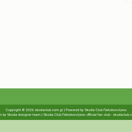
Copyright ©
2026
skodaclub.com.gr
| Powered by
Skoda Club Πελοποννήσου
n by
Skoda designer team
| Skoda Club Πελοποννήσου
οfficial fan club
-
skodaclub.