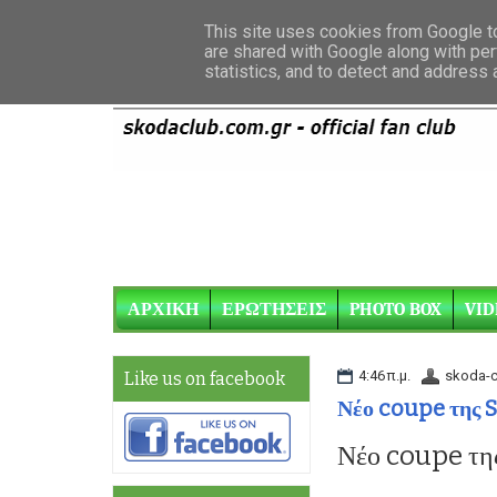
This site uses cookies from Google to 
are shared with Google along with per
statistics, and to detect and address
ΑΡΧΙΚΗ
ΕΡΩΤΗΣΕΙΣ
PHOTO BOX
VID
4:46 π.μ.
skoda-c
Like us on facebook
Νέο coupe της S
Νέο coupe τη