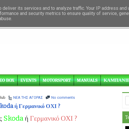
deliver its services and to analyze traffic. Your IP address and
formance and security metrics to ensure quality of service, gen
 abuse.
EO BOX
EVENTS
MOTORSPORT
MANUALS
ΚΑΜΠΑΝΙ
lub
NEA THΣ ΑΓΟΡΑΣ
No comments
koda ή Γερμανικό ΟΧΙ ?
ς
Skoda
ή
Γερμανικό ΟΧΙ ?
T