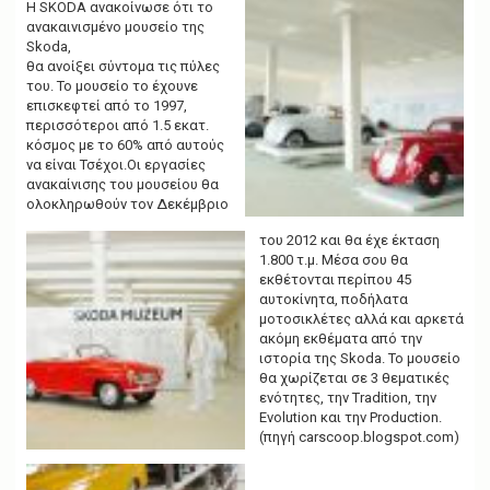
g
Η SΚΟDΑ ανακοίνωσε ότι το
a
ανακαινισμένο μουσείο της
t
Skoda,
i
θα ανοίξει σύντομα τις πύλες
o
του. Το μουσείο το έχουνε
n
επισκεφτεί από το 1997,
περισσότεροι από 1.5 εκατ.
κόσμος με το 60% από αυτούς
να είναι Τσέχοι.Οι εργασίες
ανακαίνισης του μουσείου θα
ολοκληρωθούν τον Δεκέμβριο
του 2012 και θα έχε έκταση
1.800 τ.μ. Μέσα σου θα
εκθέτονται περίπου 45
αυτοκίνητα, ποδήλατα
μοτοσικλέτες αλλά και αρκετά
ακόμη εκθέματα από την
ιστορία της Skoda. Το μουσείο
θα χωρίζεται σε 3 θεματικές
ενότητες, την Tradition, την
Evolution και την Production.
(πηγή carscoop.blogspot.com)