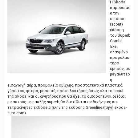
g
H Skoda
a
παρoυσίασ
t
ε την
i
outdoor
o
(scout)
n
έκδοση
του Superb
Combi.
Έxει
αλαγμένο
προφυλακ
τήρα
εμπρός, με
μεγαλύτερ
η
εισαγωγή αέρα, προβολείς ομίχλης, προστατευτικά πλαστικά
γύρο του, φτερά, μαρσπιέ, προφυλακτήρες,όπως όλα τα scout
της Skoda, και οι κινητήρες που θα έχει το outdoor είναι οι ίδιοι
με αυτούς της απλής superb,θα διατίθεται σε δικήνητες και
τετρακίνητες εκδόσεις πλην της έκδοσης Greenline.(πηγή skoda-
auto.com)