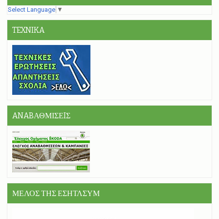
Select Language
▼
TEXNIKA
ANABΑΘΜΙΣΕIΣ
ΜΕΛΟΣ ΤΗΣ ΕΣΗΤΛΣΥΜ