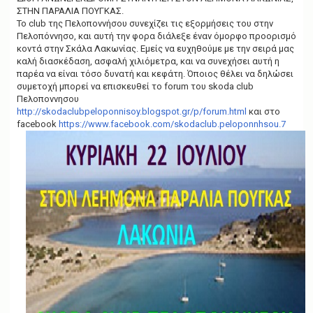
g
ΣΤΗΝ ΠΑΡΑΛΙΑ ΠΟΥΓΚΑΣ.
a
Το club της Πελοποννήσου συνεχίζει τις εξορμήσεις του στην
t
Πελοπόννησο, και αυτή την φορα διάλεξε έναν όμορφο προορισμό
i
κοντά στην Σκάλα Λακωνίας. Εμείς να ευχηθούμε με την σειρά μας
o
καλή διασκέδαση, ασφαλή χιλιόμετρα, και να συνεχήσει αυτή η
n
παρέα να είναι τόσο δυνατή και κεφάτη. Όποιος θέλει να δηλώσει
συμετοχή μπορεί να επισκευθεί το forum του skoda club
Πελοποννησου
http://skodaclubpeloponnisoy.blogspot.gr/p/forum.html
και στο
facebook
https://www.facebook.com/skodaclub.peloponnhsou.7