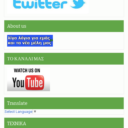
About us
ΤΟ ΚΑΝΑΛΙ ΜΑΣ
Translate
Select Language
▼
TEXNIKA