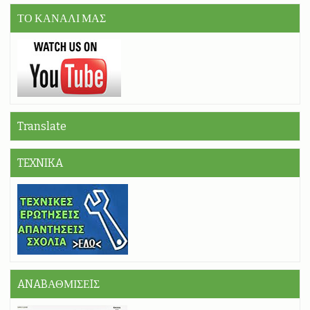
ΤΟ ΚΑΝΑΛΙ ΜΑΣ
Translate
TEXNIKA
ANABΑΘΜΙΣΕIΣ