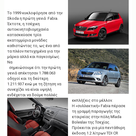
g
a
t
Τo 1999 κυκλοφόρησε από την
i
Skoda η πρώτη γενιά Fabia.
o
Έκτοτε, η τσέχικη
n
αυτοκινητοβιομηχανία
κατασκεύασε τρία
εκατομμύρια μονάδες
καθιστώντας το, ως ένα από
τα πλέον πετυχημένα για την
μάρκα αλλά και παγκοσμίως.
Να
σημειώσουμε ότι την πρώτη
γενιά απέκτησαν 1.788.063
οδηγοί και τη δεύτερη
1.211.937 ενώ με τη ζήτηση να
συνεχίζει να είναι υψηλή
ενδέχεται να δούμε πολλές
εκπλήξεις στο μέλλον.
Η «συλλεκτική» Fabia πέρασε
τη γραμμή παραγωγής της
εταιρείας στην πόλη Mlada
Boleslav της Τσεχίας.
Πρόκειται για μία πεντάθυρη
έκδοση 1.2 λίτρων TDI CR